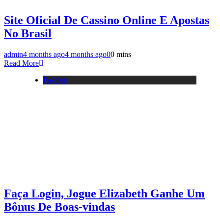
Site Oficial De Cassino Online E Apostas
No Brasil
admin
4 months ago
4 months ago
0
0 mins
Read More
Fashion
Faça Login, Jogue Elizabeth Ganhe Um
Bônus De Boas-vindas