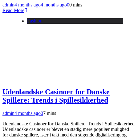
admin
4 months ago
4 months ago
0
0 mins
Read More
Fashion
Udenlandske Casinoer for Danske
Spillere: Trends i Spillesikkerhed
admin
4 months ago
0
7 mins
Udenlandske Casinoer for Danske Spillere: Trends i Spillesikkerhed
Udenlandske casinoer er blevet en stadig mere populær mulighed
for danske spillere, især i takt med den stigende digitalisering og