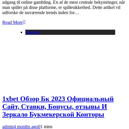
adgang til online gambling. En af de mest centrale bekymringer, når
man spiller på disse platforme, er spillesikkerhed. Dette artikel vil
udforske de nuværende trends inden for…
Read More
Fashion
1xbet Обзор Бк 2023 Официальный
Сайт, Ставки, Бонусы, отзывы И
Зеркало Букмекерской Конторы
admin
4 months ago
0
1 mins