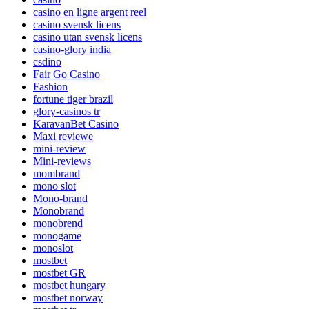
casino en ligne argent reel
casino svensk licens
casino utan svensk licens
casino-glory india
csdino
Fair Go Casino
Fashion
fortune tiger brazil
glory-casinos tr
KaravanBet Casino
Maxi reviewe
mini-review
Mini-reviews
mombrand
mono slot
Mono-brand
Monobrand
monobrend
monogame
monoslot
mostbet
mostbet GR
mostbet hungary
mostbet norway