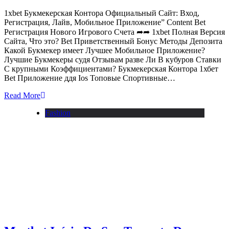
1xbet Букмекерская Контора Официальный Сайт: Вход,
Регистрация, Лайв, Мобильное Приложение” Content Bet
Регистрация Нового Игрового Счета ➦➦ 1xbet Полная Версия
Сайта, Что это? Bet Приветственный Бонус Методы Депозита
Какой Букмекер имеет Лучшее Мобильное Приложение?
Лучшие Букмекеры судя Отзывам разве Ли В кубуров Ставки
С крупными Коэффициентами? Букмекерская Контора 1хбет
Bet Приложение ддя Ios Топовые Спортивные…
Read More
Fashion