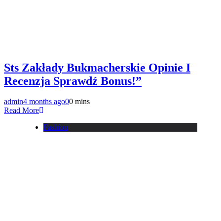
Sts Zakłady Bukmacherskie Opinie I
Recenzja Sprawdź Bonus!”
admin
4 months ago
0
0 mins
Read More
Fashion