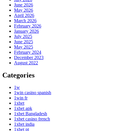
June 2026
May 2026
April 2026
March 2026
February 2026
January 2026
July 2025
June 2025
May 2025
February 2024
December 2023
August 2022
Categories
1w
1win casino spanish
1win fr
1xbet
1xbet apk
1xbet Bangladesh
1xbet casino french
1xbet india
1xbet pt