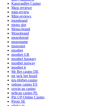
KaravanBet Casino
Maxi reviewe
mini-review
Mini-reviews
mombrand
mono slot
Mono-brand
Monobrand
monobrend
monogame
monoslot
mostbet
mostbet GR
mostbet hungary
mostbet norway
mostbet tr
Mr Bet casino DE
mr jack bet brazil
mx-bbrbet-casino
onlone casino ES
ozwin au casino
pelican casino PL
Pin UP Online Casino
Pirots SE
plinko in