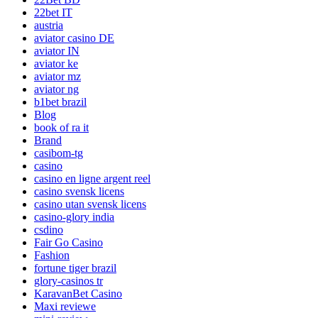
22bet IT
austria
aviator casino DE
aviator IN
aviator ke
aviator mz
aviator ng
b1bet brazil
Blog
book of ra it
Brand
casibom-tg
casino
casino en ligne argent reel
casino svensk licens
casino utan svensk licens
casino-glory india
csdino
Fair Go Casino
Fashion
fortune tiger brazil
glory-casinos tr
KaravanBet Casino
Maxi reviewe