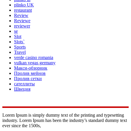
plinko UK
restaurant
Review
Reviewe
reviewer
se
Slot
Slots`
Sports
Travel
verde casino romania
vulkan vegas germany
Макси-обзорник
Пролив мейнов
Пролив сетки
сателлиты
Швеция
Lorem Ipsum is simply dummy text of the printing and typesetting
industry. Lorem Ipsum has been the industry’s standard dummy text
ever since the 1500s,