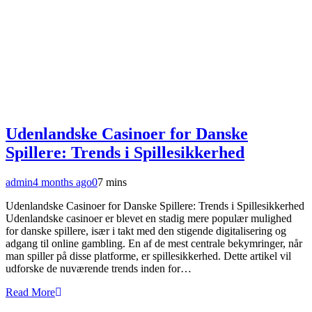
Udenlandske Casinoer for Danske
Spillere: Trends i Spillesikkerhed
admin
4 months ago
0
7 mins
Udenlandske Casinoer for Danske Spillere: Trends i Spillesikkerhed
Udenlandske casinoer er blevet en stadig mere populær mulighed
for danske spillere, især i takt med den stigende digitalisering og
adgang til online gambling. En af de mest centrale bekymringer, når
man spiller på disse platforme, er spillesikkerhed. Dette artikel vil
udforske de nuværende trends inden for…
Read More