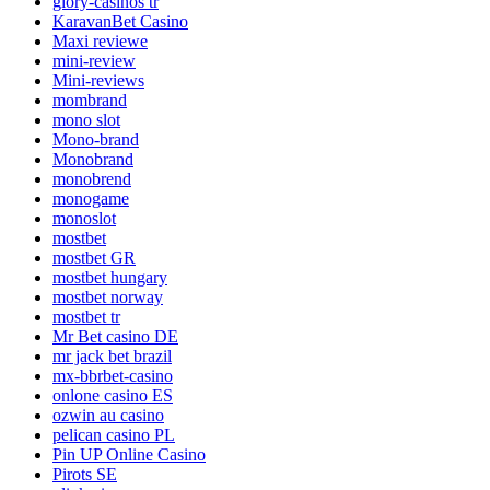
glory-casinos tr
KaravanBet Casino
Maxi reviewe
mini-review
Mini-reviews
mombrand
mono slot
Mono-brand
Monobrand
monobrend
monogame
monoslot
mostbet
mostbet GR
mostbet hungary
mostbet norway
mostbet tr
Mr Bet casino DE
mr jack bet brazil
mx-bbrbet-casino
onlone casino ES
ozwin au casino
pelican casino PL
Pin UP Online Casino
Pirots SE