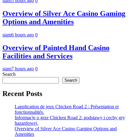
siam
5 hours ago
0
Overview of Silver Ace Casino Gaming
Options and Amenities
siam
6 hours ago
0
Overview of Painted Hand Casino
Facilities and Services
siam
7 hours ago
0
Search
Search
Recent Posts
Lapplication de jeux Chicken Road 2 : Présentation et
fonctionnalités.
Informacje o grze Chicken Road 2: podstawy i cechy gry
hazardowej.
Overview of Silver Ace Casino Gaming Options and
Amenities