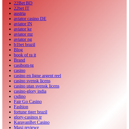
22Bet BD
22bet IT
austria
aviator casino DE
aviator IN
aviator ke
aviator mz
aviator ng
b1bet brazil
Blog
book of ra it
Brand
casibom-tg
casino
casino en ligne argent reel
casino svensk licens
casino utan svensk licens
casino-glory india
csdino
Fair Go Casino
Fashion
fortune tiger brazil
glory-casinos tr
KaravanBet Casino
Maxi reviewe