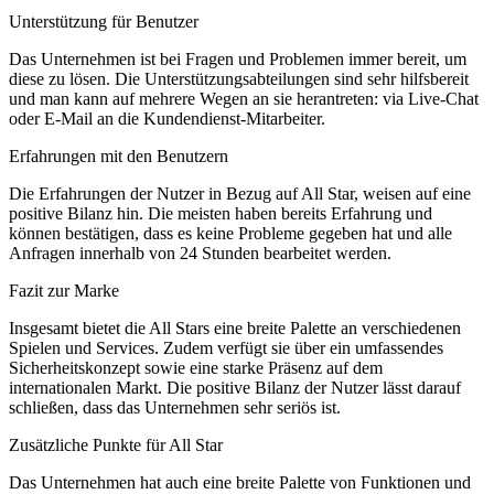
Unterstützung für Benutzer
Das Unternehmen ist bei Fragen und Problemen immer bereit, um
diese zu lösen. Die Unterstützungsabteilungen sind sehr hilfsbereit
und man kann auf mehrere Wegen an sie herantreten: via Live-Chat
oder E-Mail an die Kundendienst-Mitarbeiter.
Erfahrungen mit den Benutzern
Die Erfahrungen der Nutzer in Bezug auf All Star, weisen auf eine
positive Bilanz hin. Die meisten haben bereits Erfahrung und
können bestätigen, dass es keine Probleme gegeben hat und alle
Anfragen innerhalb von 24 Stunden bearbeitet werden.
Fazit zur Marke
Insgesamt bietet die All Stars eine breite Palette an verschiedenen
Spielen und Services. Zudem verfügt sie über ein umfassendes
Sicherheitskonzept sowie eine starke Präsenz auf dem
internationalen Markt. Die positive Bilanz der Nutzer lässt darauf
schließen, dass das Unternehmen sehr seriös ist.
Zusätzliche Punkte für All Star
Das Unternehmen hat auch eine breite Palette von Funktionen und