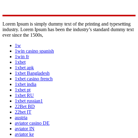
Lorem Ipsum is simply dummy text of the printing and typesetting
industry. Lorem Ipsum has been the industry’s standard dummy text
ever since the 1500s,
1w
1win casino spanish
1win fr
1xbet
1xbet apk
1xbet Bangladesh
1xbet casino french
1xbet india
1xbet pt
1xbet RU
1xbet russian1
22Bet BD
22bet IT
austria
aviator casino DE
aviator IN
aviator ke