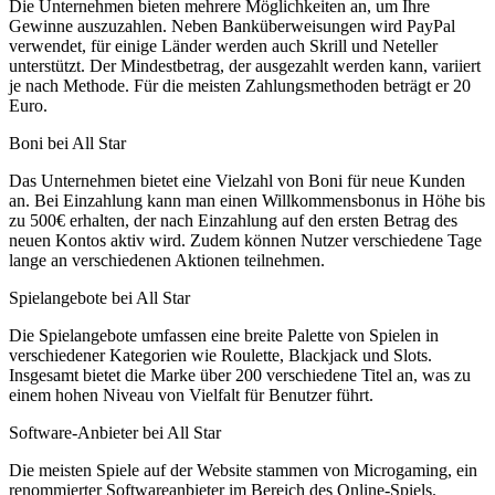
Die Unternehmen bieten mehrere Möglichkeiten an, um Ihre
Gewinne auszuzahlen. Neben Banküberweisungen wird PayPal
verwendet, für einige Länder werden auch Skrill und Neteller
unterstützt. Der Mindestbetrag, der ausgezahlt werden kann, variiert
je nach Methode. Für die meisten Zahlungsmethoden beträgt er 20
Euro.
Boni bei All Star
Das Unternehmen bietet eine Vielzahl von Boni für neue Kunden
an. Bei Einzahlung kann man einen Willkommensbonus in Höhe bis
zu 500€ erhalten, der nach Einzahlung auf den ersten Betrag des
neuen Kontos aktiv wird. Zudem können Nutzer verschiedene Tage
lange an verschiedenen Aktionen teilnehmen.
Spielangebote bei All Star
Die Spielangebote umfassen eine breite Palette von Spielen in
verschiedener Kategorien wie Roulette, Blackjack und Slots.
Insgesamt bietet die Marke über 200 verschiedene Titel an, was zu
einem hohen Niveau von Vielfalt für Benutzer führt.
Software-Anbieter bei All Star
Die meisten Spiele auf der Website stammen von Microgaming, ein
renommierter Softwareanbieter im Bereich des Online-Spiels.