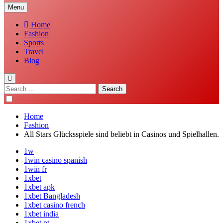
Menu
Home
Fashion
Sports
Travel
Blog
Search
for:
Home
Fashion
All Stars Glücksspiele sind beliebt in Casinos und Spielhallen.
1w
1win casino spanish
1win fr
1xbet
1xbet apk
1xbet Bangladesh
1xbet casino french
1xbet india
1xbet pt