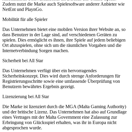
Zudem nutzt die Marke auch Spielesoftware anderer Anbieter wie
NetEnt und PlaynGo.
Mobilität für alle Spieler
Das Unternehmen bietet eine mobilen Version ihrer Website an, so
dass Benutzer in der Lage sind, auf verschiedenen Geräten zu
spielen. Dies ermöglicht es ihnen, ihre Spiele auf jedem beliebigen
Ort abzuspielen, ohne sich um die räumlichen Vorgaben und die
Internetverbindung Sorgen machen.
Sicherheit bei All Star
Das Unternehmen verfügt über ein hervorragendes
Sicherheitskonzept. Dies wird durch strenge Anforderungen für
Registrierungsschritte sowie eine umfassende Überprüfung von
Benutzern bewährtes Ergebnis gezeigt.
Lizenzierung bei All Star
Die Marke ist lizenziert durch die MGA (Malta Gaming Authority)
und der britische Lizenz. Das Unternehmen hat also auf Grundlage
eines Vertrages mit der Malta Government eine Zulassung zur
Erbringung von Glücksspiel erhalten, was ihr in Europa nicht
abgesprochen wurde.