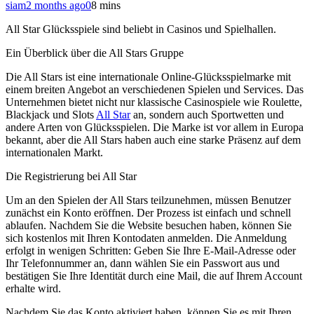
siam
2 months ago
0
8 mins
All Star Glücksspiele sind beliebt in Casinos und Spielhallen.
Ein Überblick über die All Stars Gruppe
Die All Stars ist eine internationale Online-Glücksspielmarke mit
einem breiten Angebot an verschiedenen Spielen und Services. Das
Unternehmen bietet nicht nur klassische Casinospiele wie Roulette,
Blackjack und Slots
All Star
an, sondern auch Sportwetten und
andere Arten von Glücksspielen. Die Marke ist vor allem in Europa
bekannt, aber die All Stars haben auch eine starke Präsenz auf dem
internationalen Markt.
Die Registrierung bei All Star
Um an den Spielen der All Stars teilzunehmen, müssen Benutzer
zunächst ein Konto eröffnen. Der Prozess ist einfach und schnell
ablaufen. Nachdem Sie die Website besuchen haben, können Sie
sich kostenlos mit Ihren Kontodaten anmelden. Die Anmeldung
erfolgt in wenigen Schritten: Geben Sie Ihre E-Mail-Adresse oder
Ihr Telefonnummer an, dann wählen Sie ein Passwort aus und
bestätigen Sie Ihre Identität durch eine Mail, die auf Ihrem Account
erhalte wird.
Nachdem Sie das Konto aktiviert haben, können Sie es mit Ihren