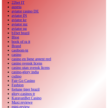
22bet IT
austria
aviator casino DE
aviator IN
aviator ke
aviator mz
aviator ng
b1bet brazil
Blog
book of ra it
Brand
casibom-tg
casino
casino en ligne argent reel
casino svensk licens
casino utan svensk licens
casino-glory india
csdino
Fair Go Casino
Fashion
fortune tiger brazil
glory-casinos tr
KaravanBet Casino
Maxi reviewe
mini-review