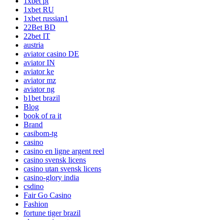
1xbet pt
1xbet RU
1xbet russian1
22Bet BD
22bet IT
austria
aviator casino DE
aviator IN
aviator ke
aviator mz
aviator ng
b1bet brazil
Blog
book of ra it
Brand
casibom-tg
casino
casino en ligne argent reel
casino svensk licens
casino utan svensk licens
casino-glory india
csdino
Fair Go Casino
Fashion
fortune tiger brazil