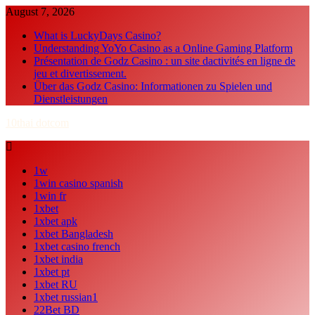
Skip
August 7, 2026
to
What is LuckyDays Casino?
content
Understanding YoYo Casino as a Online Gaming Platform
Présentation de Godz Casino : un site dactivités en ligne de
jeu et divertissement.
Über das Godz Casino: Informationen zu Spielen und
Dienstleistungen
10thai dotcom
1w
1win casino spanish
1win fr
1xbet
1xbet apk
1xbet Bangladesh
1xbet casino french
1xbet india
1xbet pt
1xbet RU
1xbet russian1
22Bet BD