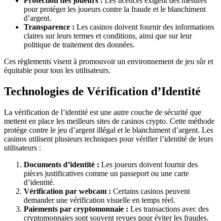
Protection des joueurs :
Les licences exigent des mesures
pour protéger les joueurs contre la fraude et le blanchiment
d’argent.
Transparence :
Les casinos doivent fournir des informations
claires sur leurs termes et conditions, ainsi que sur leur
politique de traitement des données.
Ces règlements visent à promouvoir un environnement de jeu sûr et
équitable pour tous les utilisateurs.
Technologies de Vérification d’Identité
La vérification de l’identité est une autre couche de sécurité que
mettent en place les meilleurs sites de casinos crypto. Cette méthode
protège contre le jeu d’argent illégal et le blanchiment d’argent. Les
casinos utilisent plusieurs techniques pour vérifier l’identité de leurs
utilisateurs :
Documents d’identité :
Les joueurs doivent fournir des
pièces justificatives comme un passeport ou une carte
d’identité.
Vérification par webcam :
Certains casinos peuvent
demander une vérification visuelle en temps réel.
Paiements par cryptomonnaie :
Les transactions avec des
cryptomonnaies sont souvent revues pour éviter les fraudes.