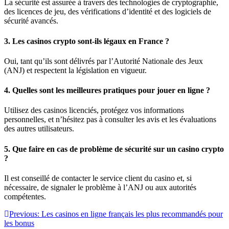
La sécurité est assurée à travers des technologies de cryptographie,
des licences de jeu, des vérifications d’identité et des logiciels de
sécurité avancés.
3. Les casinos crypto sont-ils légaux en France ?
Oui, tant qu’ils sont délivrés par l’Autorité Nationale des Jeux
(ANJ) et respectent la législation en vigueur.
4. Quelles sont les meilleures pratiques pour jouer en ligne ?
Utilisez des casinos licenciés, protégez vos informations
personnelles, et n’hésitez pas à consulter les avis et les évaluations
des autres utilisateurs.
5. Que faire en cas de problème de sécurité sur un casino crypto
?
Il est conseillé de contacter le service client du casino et, si
nécessaire, de signaler le problème à l’ANJ ou aux autorités
compétentes.
Post
Previous:
Les casinos en ligne français les plus recommandés pour
les bonus