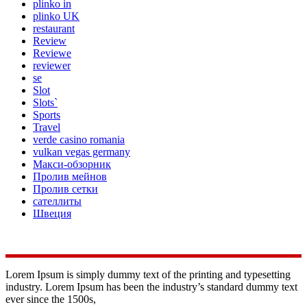
plinko in
plinko UK
restaurant
Review
Reviewe
reviewer
se
Slot
Slots`
Sports
Travel
verde casino romania
vulkan vegas germany
Макси-обзорник
Пролив мейнов
Пролив сетки
сателлиты
Швеция
Lorem Ipsum is simply dummy text of the printing and typesetting
industry. Lorem Ipsum has been the industry’s standard dummy text
ever since the 1500s,