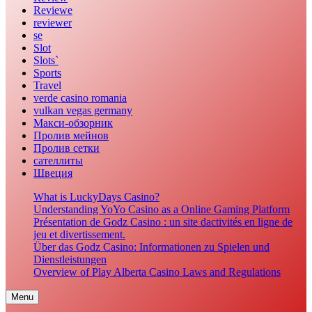
Reviewe
reviewer
se
Slot
Slots`
Sports
Travel
verde casino romania
vulkan vegas germany
Макси-обзорник
Пролив мейнов
Пролив сетки
сателлиты
Швеция
What is LuckyDays Casino?
Understanding YoYo Casino as a Online Gaming Platform
Présentation de Godz Casino : un site dactivités en ligne de
jeu et divertissement.
Über das Godz Casino: Informationen zu Spielen und
Dienstleistungen
Overview of Play Alberta Casino Laws and Regulations
Menu