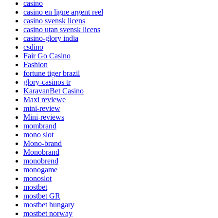
casino
casino en ligne argent reel
casino svensk licens
casino utan svensk licens
casino-glory india
csdino
Fair Go Casino
Fashion
fortune tiger brazil
glory-casinos tr
KaravanBet Casino
Maxi reviewe
mini-review
Mini-reviews
mombrand
mono slot
Mono-brand
Monobrand
monobrend
monogame
monoslot
mostbet
mostbet GR
mostbet hungary
mostbet norway