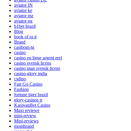
aviator IN
aviator ke
aviator mz
aviator ng
b1bet brazil
Blog
book of ra it
Brand
casibom-tg
casino
casino en ligne argent reel
casino svensk licens
casino utan svensk licens
casino-glory india
csdino
Fair Go Casino
Fashion
fortune tiger brazil
glory-casinos tr
KaravanBet Casino
Maxi reviewe
mini-review
Mini-reviews
mombrand