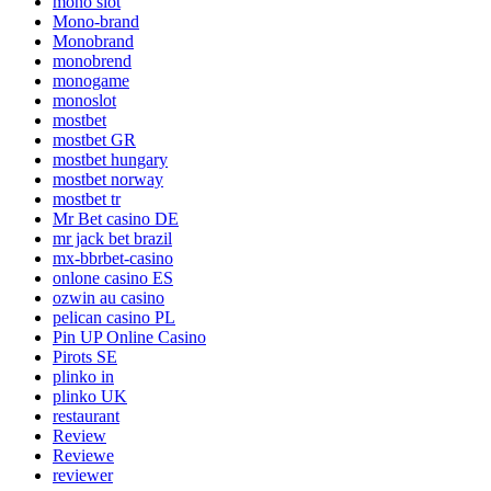
mono slot
Mono-brand
Monobrand
monobrend
monogame
monoslot
mostbet
mostbet GR
mostbet hungary
mostbet norway
mostbet tr
Mr Bet casino DE
mr jack bet brazil
mx-bbrbet-casino
onlone casino ES
ozwin au casino
pelican casino PL
Pin UP Online Casino
Pirots SE
plinko in
plinko UK
restaurant
Review
Reviewe
reviewer