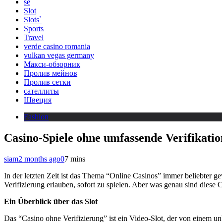
se
Slot
Slots`
Sports
Travel
verde casino romania
vulkan vegas germany
Макси-обзорник
Пролив мейнов
Пролив сетки
сателлиты
Швеция
Fashion
Casino-Spiele ohne umfassende Verifikatio
siam
2 months ago
0
7 mins
In der letzten Zeit ist das Thema “Online Casinos” immer beliebter 
Verifizierung erlauben, sofort zu spielen. Aber was genau sind diese 
Ein Überblick über das Slot
Das “Casino ohne Verifizierung” ist ein Video-Slot, der von einem u