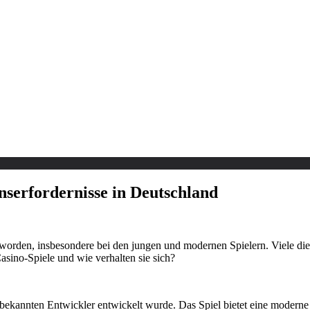
nserfordernisse in Deutschland
geworden, insbesondere bei den jungen und modernen Spielern. Viele di
Casino-Spiele und wie verhalten sie sich?
nbekannten Entwickler entwickelt wurde. Das Spiel bietet eine moderne 