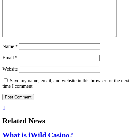
Name
*
Email
*
Website
Save my name, email, and website in this browser for the next
time I comment.
Related News
What is iWild Casino?