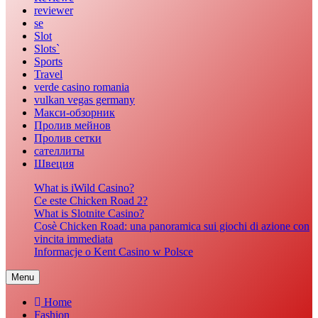
reviewer
se
Slot
Slots`
Sports
Travel
verde casino romania
vulkan vegas germany
Макси-обзорник
Пролив мейнов
Пролив сетки
сателлиты
Швеция
What is iWild Casino?
Ce este Chicken Road 2?
What is Slotnite Casino?
Cosè Chicken Road: una panoramica sui giochi di azione con
vincita immediata
Informacje o Kent Casino w Polsce
Menu
Home
Fashion