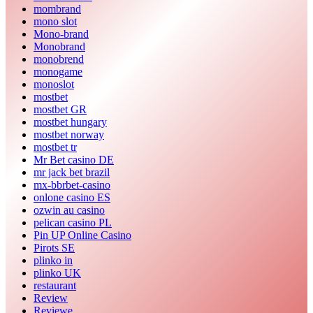
mombrand
mono slot
Mono-brand
Monobrand
monobrend
monogame
monoslot
mostbet
mostbet GR
mostbet hungary
mostbet norway
mostbet tr
Mr Bet casino DE
mr jack bet brazil
mx-bbrbet-casino
onlone casino ES
ozwin au casino
pelican casino PL
Pin UP Online Casino
Pirots SE
plinko in
plinko UK
restaurant
Review
Reviewe