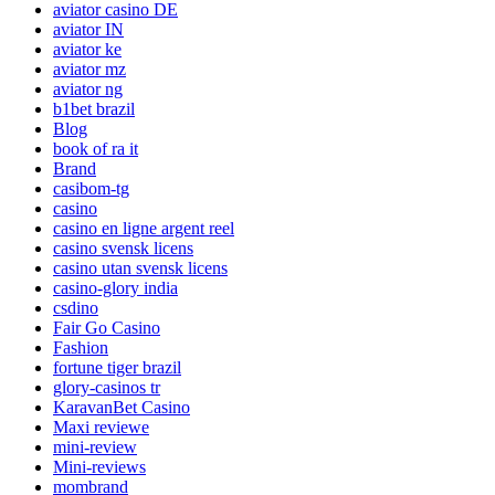
aviator casino DE
aviator IN
aviator ke
aviator mz
aviator ng
b1bet brazil
Blog
book of ra it
Brand
casibom-tg
casino
casino en ligne argent reel
casino svensk licens
casino utan svensk licens
casino-glory india
csdino
Fair Go Casino
Fashion
fortune tiger brazil
glory-casinos tr
KaravanBet Casino
Maxi reviewe
mini-review
Mini-reviews
mombrand