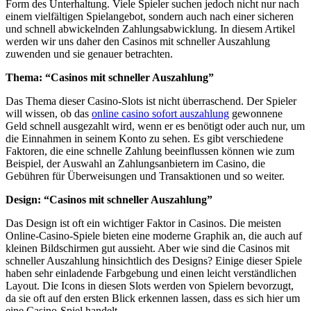
Form des Unterhaltung. Viele Spieler suchen jedoch nicht nur nach
einem vielfältigen Spielangebot, sondern auch nach einer sicheren
und schnell abwickelnden Zahlungsabwicklung. In diesem Artikel
werden wir uns daher den Casinos mit schneller Auszahlung
zuwenden und sie genauer betrachten.
Thema: “Casinos mit schneller Auszahlung”
Das Thema dieser Casino-Slots ist nicht überraschend. Der Spieler
will wissen, ob das
online casino sofort auszahlung
gewonnene
Geld schnell ausgezahlt wird, wenn er es benötigt oder auch nur, um
die Einnahmen in seinem Konto zu sehen. Es gibt verschiedene
Faktoren, die eine schnelle Zahlung beeinflussen können wie zum
Beispiel, der Auswahl an Zahlungsanbietern im Casino, die
Gebühren für Überweisungen und Transaktionen und so weiter.
Design: “Casinos mit schneller Auszahlung”
Das Design ist oft ein wichtiger Faktor in Casinos. Die meisten
Online-Casino-Spiele bieten eine moderne Graphik an, die auch auf
kleinen Bildschirmen gut aussieht. Aber wie sind die Casinos mit
schneller Auszahlung hinsichtlich des Designs? Einige dieser Spiele
haben sehr einladende Farbgebung und einen leicht verständlichen
Layout. Die Icons in diesen Slots werden von Spielern bevorzugt,
da sie oft auf den ersten Blick erkennen lassen, dass es sich hier um
eine Casino-Spiel handelt.