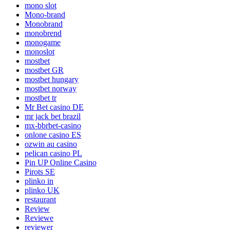
mono slot
Mono-brand
Monobrand
monobrend
monogame
monoslot
mostbet
mostbet GR
mostbet hungary
mostbet norway
mostbet tr
Mr Bet casino DE
mr jack bet brazil
mx-bbrbet-casino
onlone casino ES
ozwin au casino
pelican casino PL
Pin UP Online Casino
Pirots SE
plinko in
plinko UK
restaurant
Review
Reviewe
reviewer