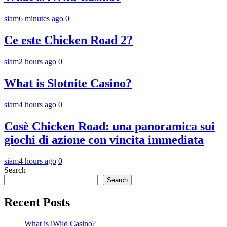
siam
6 minutes ago
0
Ce este Chicken Road 2?
siam
2 hours ago
0
What is Slotnite Casino?
siam
4 hours ago
0
Cosè Chicken Road: una panoramica sui
giochi di azione con vincita immediata
siam
4 hours ago
0
Search
Search
Recent Posts
What is iWild Casino?