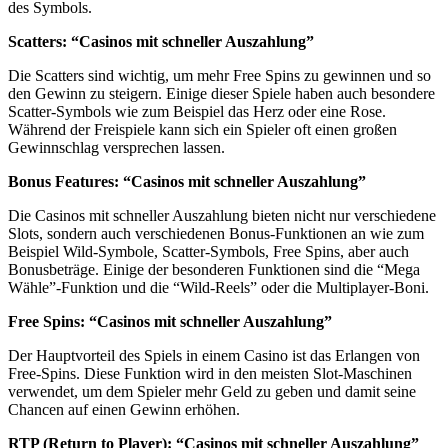
des Symbols.
Scatters: “Casinos mit schneller Auszahlung”
Die Scatters sind wichtig, um mehr Free Spins zu gewinnen und so
den Gewinn zu steigern. Einige dieser Spiele haben auch besondere
Scatter-Symbols wie zum Beispiel das Herz oder eine Rose.
Während der Freispiele kann sich ein Spieler oft einen großen
Gewinnschlag versprechen lassen.
Bonus Features: “Casinos mit schneller Auszahlung”
Die Casinos mit schneller Auszahlung bieten nicht nur verschiedene
Slots, sondern auch verschiedenen Bonus-Funktionen an wie zum
Beispiel Wild-Symbole, Scatter-Symbols, Free Spins, aber auch
Bonusbeträge. Einige der besonderen Funktionen sind die “Mega
Wähle”-Funktion und die “Wild-Reels” oder die Multiplayer-Boni.
Free Spins: “Casinos mit schneller Auszahlung”
Der Hauptvorteil des Spiels in einem Casino ist das Erlangen von
Free-Spins. Diese Funktion wird in den meisten Slot-Maschinen
verwendet, um dem Spieler mehr Geld zu geben und damit seine
Chancen auf einen Gewinn erhöhen.
RTP (Return to Player): “Casinos mit schneller Auszahlung”