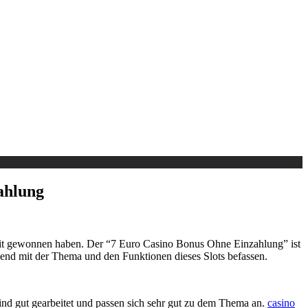
ahlung
amkeit gewonnen haben. Der “7 Euro Casino Bonus Ohne Einzahlung” ist
send mit der Thema und den Funktionen dieses Slots befassen.
sind gut gearbeitet und passen sich sehr gut zu dem Thema an.
casino