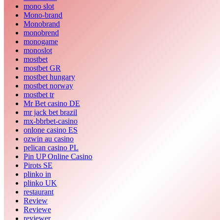
mono slot
Mono-brand
Monobrand
monobrend
monogame
monoslot
mostbet
mostbet GR
mostbet hungary
mostbet norway
mostbet tr
Mr Bet casino DE
mr jack bet brazil
mx-bbrbet-casino
onlone casino ES
ozwin au casino
pelican casino PL
Pin UP Online Casino
Pirots SE
plinko in
plinko UK
restaurant
Review
Reviewe
reviewer