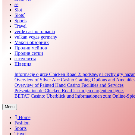
se
Slot
Slots`
Sports
Travel
verde casino romania
vulkan vegas germany
Макси-обзорник
Пролив мейнов
Пролив сетки
сателлиты
Швеция
Informacje o grze Chicken Road 2: podstawy i cechy gry haza
Overview of Silver Ace Casino Gaming Options and Amenitie
Overview of Painted Hand Casino Facilities and Services
Présentation de Chicken Road 2 : un jeu dargent en ligne.
BETAT Casino: Überblick und Informationen zum Online-Spie
Menu
Home
Fashion
Sports
Travel