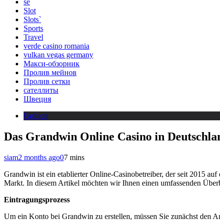
se
Slot
Slots`
Sports
Travel
verde casino romania
vulkan vegas germany
Макси-обзорник
Пролив мейнов
Пролив сетки
сателлиты
Швеция
Fashion
Das Grandwin Online Casino in Deutschlan
siam
2 months ago
0
7 mins
Grandwin ist ein etablierter Online-Casinobetreiber, der seit 2015 au
Markt. In diesem Artikel möchten wir Ihnen einen umfassenden Über
Eintragungsprozess
Um ein Konto bei Grandwin zu erstellen, müssen Sie zunächst den 