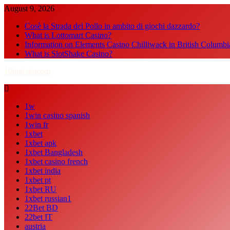
Skip
August 9, 2026
to
Cosè la Strada del Pollo in ambito di giochi dazzardo?
content
What is Lottomart Casino?
Information on Elements Casino Chilliwack in British Columb
What is SlotShake Casino?
10thai dotcom
1w
1win casino spanish
1win fr
1xbet
1xbet apk
1xbet Bangladesh
1xbet casino french
1xbet india
1xbet pt
1xbet RU
1xbet russian1
22Bet BD
22bet IT
austria