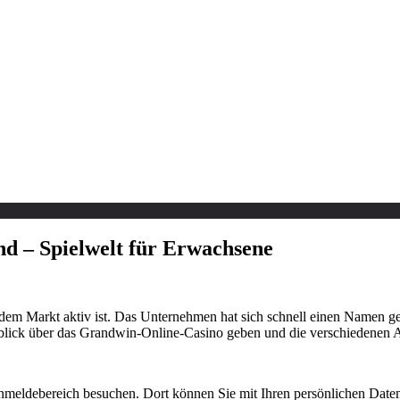
d – Spielwelt für Erwachsene
f dem Markt aktiv ist. Das Unternehmen hat sich schnell einen Namen ge
blick über das Grandwin-Online-Casino geben und die verschiedenen A
Anmeldebereich besuchen. Dort können Sie mit Ihren persönlichen Da