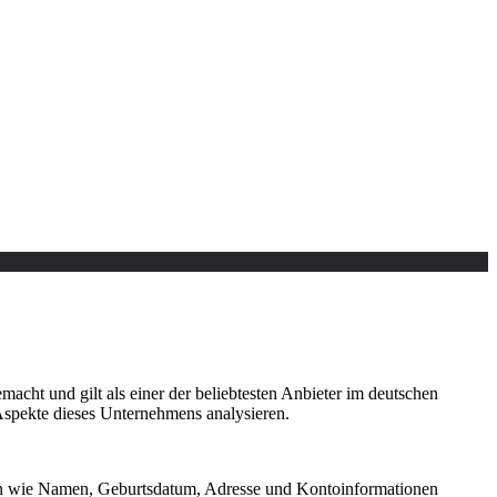
macht und gilt als einer der beliebtesten Anbieter im deutschen
spekte dieses Unternehmens analysieren.
ten wie Namen, Geburtsdatum, Adresse und Kontoinformationen