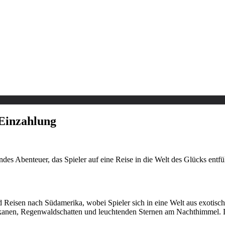
 Einzahlung
des Abenteuer, das Spieler auf eine Reise in die Welt des Glücks entfü
 Reisen nach Südamerika, wobei Spieler sich in eine Welt aus exotis
kanen, Regenwaldschatten und leuchtenden Sternen am Nachthimmel. Die 