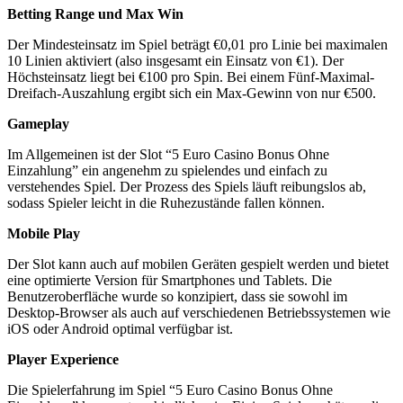
Betting Range und Max Win
Der Mindesteinsatz im Spiel beträgt €0,01 pro Linie bei maximalen
10 Linien aktiviert (also insgesamt ein Einsatz von €1). Der
Höchsteinsatz liegt bei €100 pro Spin. Bei einem Fünf-Maximal-
Dreifach-Auszahlung ergibt sich ein Max-Gewinn von nur €500.
Gameplay
Im Allgemeinen ist der Slot “5 Euro Casino Bonus Ohne
Einzahlung” ein angenehm zu spielendes und einfach zu
verstehendes Spiel. Der Prozess des Spiels läuft reibungslos ab,
sodass Spieler leicht in die Ruhezustände fallen können.
Mobile Play
Der Slot kann auch auf mobilen Geräten gespielt werden und bietet
eine optimierte Version für Smartphones und Tablets. Die
Benutzeroberfläche wurde so konzipiert, dass sie sowohl im
Desktop-Browser als auch auf verschiedenen Betriebssystemen wie
iOS oder Android optimal verfügbar ist.
Player Experience
Die Spielerfahrung im Spiel “5 Euro Casino Bonus Ohne