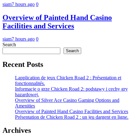
siam
7 hours ago
0
Overview of Painted Hand Casino
Facilities and Services
siam
7 hours ago
0
Search
Search
Recent Posts
Lapplication de jeux Chicken Road 2 : Présentation et
fonctionnalités.
Informacje o grze Chicken Road 2: podstawy i cechy gry
hazardowej.
Overview of Silver Ace Casino Gaming Options and
Amenities
Overview of Painted Hand Casino Facilities and Services
Présentation de Chicken Road 2 : un jeu dargent en ligne.
Archives