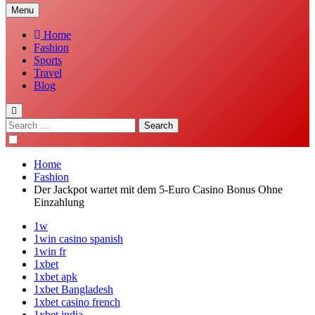
Menu
Home
Fashion
Sports
Travel
Blog
Search
for:
Home
Fashion
Der Jackpot wartet mit dem 5-Euro Casino Bonus Ohne
Einzahlung
1w
1win casino spanish
1win fr
1xbet
1xbet apk
1xbet Bangladesh
1xbet casino french
1xbet india