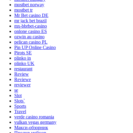
mostbet norway
mostbet tr
Mr Bet casino DE
mr jack bet brazil
mx-bbrbet-casino
onlone casino ES
ozwin au casino
pelican casino PL
Pin UP Online Casino
Pirots SE
plinko in
plinko UK
restaurant
Review
Reviewe
reviewer
se
Slot
Slots`
Sports
Travel
verde casino romania
vulkan vegas germany
Макси-обзорник
Пролив мейнов