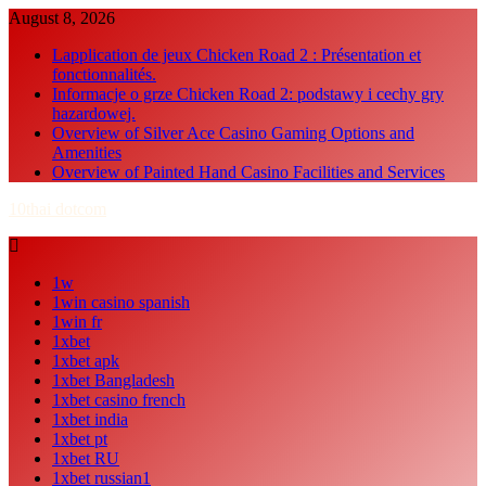
Skip
August 8, 2026
to
Lapplication de jeux Chicken Road 2 : Présentation et
content
fonctionnalités.
Informacje o grze Chicken Road 2: podstawy i cechy gry
hazardowej.
Overview of Silver Ace Casino Gaming Options and
Amenities
Overview of Painted Hand Casino Facilities and Services
10thai dotcom
1w
1win casino spanish
1win fr
1xbet
1xbet apk
1xbet Bangladesh
1xbet casino french
1xbet india
1xbet pt
1xbet RU
1xbet russian1