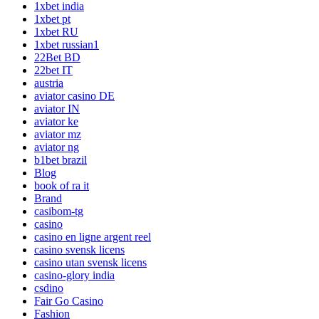
1xbet india
1xbet pt
1xbet RU
1xbet russian1
22Bet BD
22bet IT
austria
aviator casino DE
aviator IN
aviator ke
aviator mz
aviator ng
b1bet brazil
Blog
book of ra it
Brand
casibom-tg
casino
casino en ligne argent reel
casino svensk licens
casino utan svensk licens
casino-glory india
csdino
Fair Go Casino
Fashion