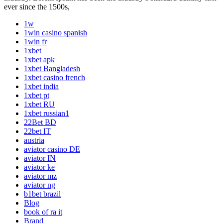
ever since the 1500s,
1w
1win casino spanish
1win fr
1xbet
1xbet apk
1xbet Bangladesh
1xbet casino french
1xbet india
1xbet pt
1xbet RU
1xbet russian1
22Bet BD
22bet IT
austria
aviator casino DE
aviator IN
aviator ke
aviator mz
aviator ng
b1bet brazil
Blog
book of ra it
Brand