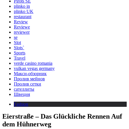
Pirots SE
plinko in
plinko UK
restaurant
Review
Reviewe
reviewer
se
Slot
Slots`
Sports
Travel
verde casino romania
vulkan vegas germany
Макси-обзорник
Пролив мейнов
Пролив сетки
сателлиты
Швеция
Fashion
Eierstraße – Das Glückliche Rennen Auf
dem Hühnerweg