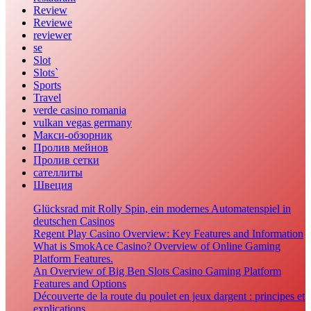
Review
Reviewe
reviewer
se
Slot
Slots`
Sports
Travel
verde casino romania
vulkan vegas germany
Макси-обзорник
Пролив мейнов
Пролив сетки
сателлиты
Швеция
Glücksrad mit Rolly Spin, ein modernes Automatenspiel in
deutschen Casinos
Regent Play Casino Overview: Key Features and Information
What is SmokAce Casino? Overview of Online Gaming
Platform Features.
An Overview of Big Ben Slots Casino Gaming Platform
Features and Options
Découverte de la route du poulet en jeux dargent : principes et
explications