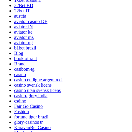
1xbet russian1
22Bet BD
22bet IT
austria
aviator casino DE
aviator IN
aviator ke
aviator mz
aviator ng
b1bet brazil
Blog
book of ra it
Brand
casibom-tg
casino
casino en ligne argent reel
casino svensk licens
casino utan svensk licens
casino-glory india
csdino
Fair Go Casino
Fashion
fortune tiger brazil
glory-casinos tr
KaravanBet Casino