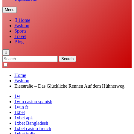
Menu
Home
Fashion
Sports
Travel
Blog
Search
for:
Home
Fashion
Eierstraße – Das Glückliche Rennen Auf dem Hühnerweg
1w
1win casino spanish
1win fr
1xbet
1xbet apk
1xbet Bangladesh
1xbet casino french
1xbet india