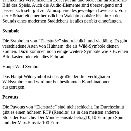
Bild des Spiels. Auch die Audio-Elemente sind überzeugend und
passen sich sehr gut zur Atmosphäre des jeweiligen Levels an. Von
der Hörbarkeit einer herbstlichen Waldatmosphäre bis hin zu den
Sounds eines modernen Stadtlebens ist alles perfekt eingefangen.
Symbole
Die Symbolen von “Eierstraße” sind reichlich und vielfältig. Es gibt
verschiedene Arten von Hühnern, die als Wild-Symbole dienen
können. Dazu kommen noch einige weitere Symbole wie z.B. einen
Briefkasten oder ein altes Fahrrad.
Haupt-Wild Symbol
Das Haupt-Wildsymbol ist das größte der drei verfügbaren
Wildsymbole und wird nur bei bestimmten Kombinationen
ausgetragen.
Payouts
Die Payouts von “Eierstraße” sind nicht schlecht. Im Durchschnitt
gibt es einen höheren RTP (Rendite) als in den meisten anderen
Slots der Branche. Der Mindesteinsatz beträgt 0,10 Euro pro Spin
und der Max-Einsatz 100 Euro.