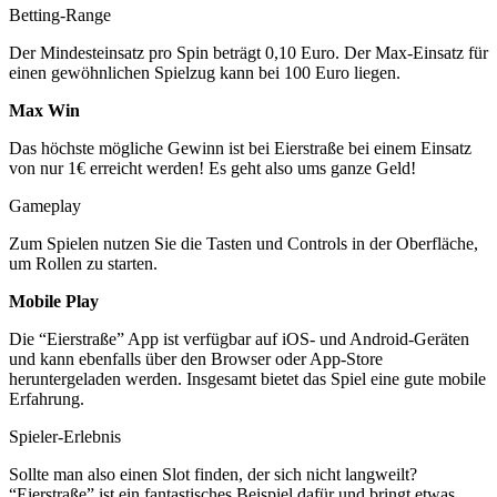
Betting-Range
Der Mindesteinsatz pro Spin beträgt 0,10 Euro. Der Max-Einsatz für
einen gewöhnlichen Spielzug kann bei 100 Euro liegen.
Max Win
Das höchste mögliche Gewinn ist bei Eierstraße bei einem Einsatz
von nur 1€ erreicht werden! Es geht also ums ganze Geld!
Gameplay
Zum Spielen nutzen Sie die Tasten und Controls in der Oberfläche,
um Rollen zu starten.
Mobile Play
Die “Eierstraße” App ist verfügbar auf iOS- und Android-Geräten
und kann ebenfalls über den Browser oder App-Store
heruntergeladen werden. Insgesamt bietet das Spiel eine gute mobile
Erfahrung.
Spieler-Erlebnis
Sollte man also einen Slot finden, der sich nicht langweilt?
“Eierstraße” ist ein fantastisches Beispiel dafür und bringt etwas