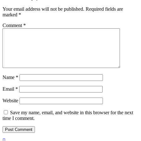
Your email address will not be published.
Required fields are
marked
*
Comment
*
Name
*
Email
*
Website
Save my name, email, and website in this browser for the next
time I comment.