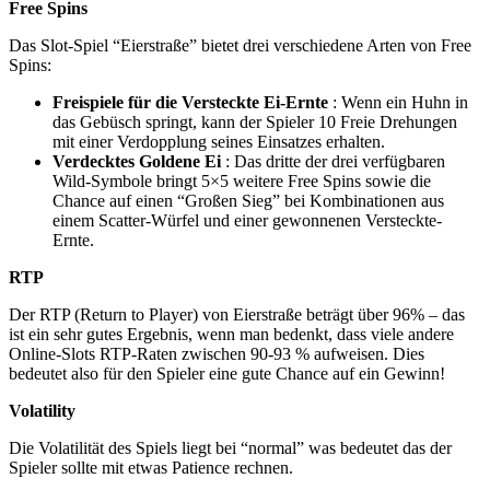
Free Spins
Das Slot-Spiel “Eierstraße” bietet drei verschiedene Arten von Free
Spins:
Freispiele für die Versteckte Ei-Ernte
: Wenn ein Huhn in
das Gebüsch springt, kann der Spieler 10 Freie Drehungen
mit einer Verdopplung seines Einsatzes erhalten.
Verdecktes Goldene Ei
: Das dritte der drei verfügbaren
Wild-Symbole bringt 5×5 weitere Free Spins sowie die
Chance auf einen “Großen Sieg” bei Kombinationen aus
einem Scatter-Würfel und einer gewonnenen Versteckte-
Ernte.
RTP
Der RTP (Return to Player) von Eierstraße beträgt über 96% – das
ist ein sehr gutes Ergebnis, wenn man bedenkt, dass viele andere
Online-Slots RTP-Raten zwischen 90-93 % aufweisen. Dies
bedeutet also für den Spieler eine gute Chance auf ein Gewinn!
Volatility
Die Volatilität des Spiels liegt bei “normal” was bedeutet das der
Spieler sollte mit etwas Patience rechnen.