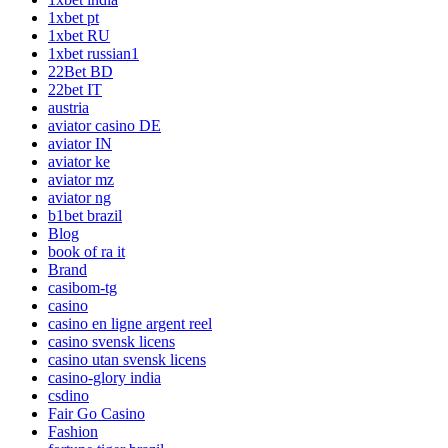
1xbet pt
1xbet RU
1xbet russian1
22Bet BD
22bet IT
austria
aviator casino DE
aviator IN
aviator ke
aviator mz
aviator ng
b1bet brazil
Blog
book of ra it
Brand
casibom-tg
casino
casino en ligne argent reel
casino svensk licens
casino utan svensk licens
casino-glory india
csdino
Fair Go Casino
Fashion