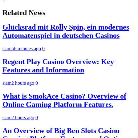
Related News
Glücksrad mit Rolly Spin, ein modernes
Automatenspiel in deutschen Casinos
siam
56 minutes ago
0
Regent Play Casino Overview: Key
Features and Information
siam
2 hours ago
0
What is SmokAce Casino? Overview of
Online Gaming Platform Features.
siam
2 hours ago
0
An Overview of Big Ben Slots Casino