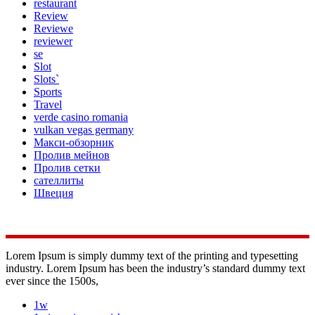
restaurant
Review
Reviewe
reviewer
se
Slot
Slots`
Sports
Travel
verde casino romania
vulkan vegas germany
Макси-обзорник
Пролив мейнов
Пролив сетки
сателлиты
Швеция
Lorem Ipsum is simply dummy text of the printing and typesetting
industry. Lorem Ipsum has been the industry’s standard dummy text
ever since the 1500s,
1w