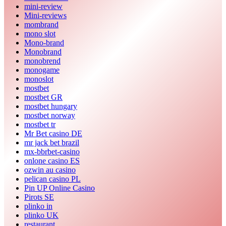
mini-review
Mini-reviews
mombrand
mono slot
Mono-brand
Monobrand
monobrend
monogame
monoslot
mostbet
mostbet GR
mostbet hungary
mostbet norway
mostbet tr
Mr Bet casino DE
mr jack bet brazil
mx-bbrbet-casino
onlone casino ES
ozwin au casino
pelican casino PL
Pin UP Online Casino
Pirots SE
plinko in
plinko UK
restaurant