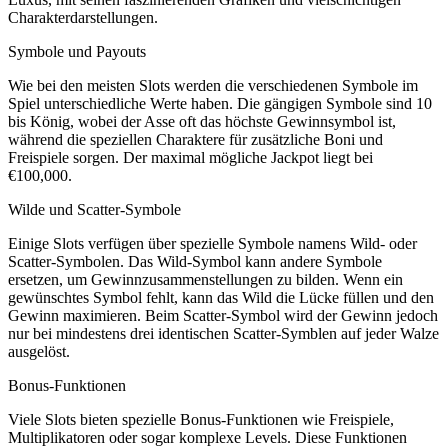
Charakterdarstellungen.
Symbole und Payouts
Wie bei den meisten Slots werden die verschiedenen Symbole im
Spiel unterschiedliche Werte haben. Die gängigen Symbole sind 10
bis König, wobei der Asse oft das höchste Gewinnsymbol ist,
während die speziellen Charaktere für zusätzliche Boni und
Freispiele sorgen. Der maximal mögliche Jackpot liegt bei
€100,000.
Wilde und Scatter-Symbole
Einige Slots verfügen über spezielle Symbole namens Wild- oder
Scatter-Symbolen. Das Wild-Symbol kann andere Symbole
ersetzen, um Gewinnzusammenstellungen zu bilden. Wenn ein
gewünschtes Symbol fehlt, kann das Wild die Lücke füllen und den
Gewinn maximieren. Beim Scatter-Symbol wird der Gewinn jedoch
nur bei mindestens drei identischen Scatter-Symblen auf jeder Walze
ausgelöst.
Bonus-Funktionen
Viele Slots bieten spezielle Bonus-Funktionen wie Freispiele,
Multiplikatoren oder sogar komplexe Levels. Diese Funktionen