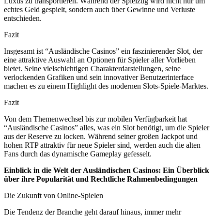
Luxus zu transportieren. Während der Spielzug wird nicht nur um
echtes Geld gespielt, sondern auch über Gewinne und Verluste
entschieden.
Fazit
Insgesamt ist “Ausländische Casinos” ein faszinierender Slot, der
eine attraktive Auswahl an Optionen für Spieler aller Vorlieben
bietet. Seine vielschichtigen Charakterdarstellungen, seine
verlockenden Grafiken und sein innovativer Benutzerinterface
machen es zu einem Highlight des modernen Slots-Spiele-Marktes.
Fazit
Von dem Themenwechsel bis zur mobilen Verfügbarkeit hat
“Ausländische Casinos” alles, was ein Slot benötigt, um die Spieler
aus der Reserve zu locken. Während seiner großen Jackpot und
hohen RTP attraktiv für neue Spieler sind, werden auch die alten
Fans durch das dynamische Gameplay gefesselt.
Einblick in die Welt der Ausländischen Casinos: Ein Überblick
über ihre Popularität und Rechtliche Rahmenbedingungen
Die Zukunft von Online-Spielen
Die Tendenz der Branche geht darauf hinaus, immer mehr