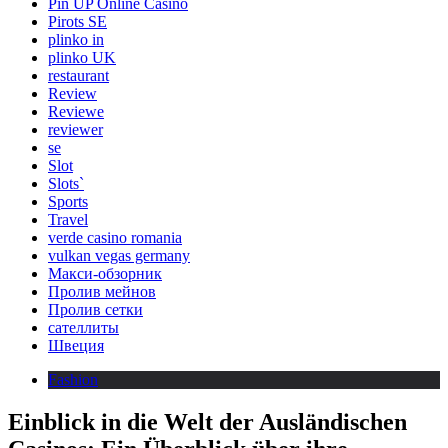
Pin UP Online Casino
Pirots SE
plinko in
plinko UK
restaurant
Review
Reviewe
reviewer
se
Slot
Slots`
Sports
Travel
verde casino romania
vulkan vegas germany
Макси-обзорник
Пролив мейнов
Пролив сетки
сателлиты
Швеция
Fashion
Einblick in die Welt der Ausländischen