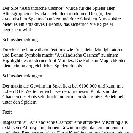
Der Slot “Ausländische Casinos” wurde für die Spieler aller
Altersgruppen entwickelt. Mit dem modernen Design, den
dynamischen Spielmechaniken und der exklusiven Atmosphäre
bietet es ein attraktives Erlebnis, das sicherlich viele Spieler
begeistern wird.
Schlussbemerkung
Durch seine innovativen Features wie Freispiele, Multiplikatoren
und Bonus-Symbole macht “Ausländische Casinos” zu einem
Highlight des modernen Slot-Marktes. Die Fülle an Möglichkeiten
bietet ein unvergleichliches Spielererlebnis.
Schlussbemerkungen
Der maximale Gewinn im Spiel liegt bei €100,000 und kann mit
hohen RTP-Werten erreicht werden. In diesem Punkt sind die
Chancen des Slots sehr hoch und erfreuen sich großer Beliebtheit
unter den Spielern.
Fazit
Insgesamt ist “Ausländische Casinos” eine attraktive Mischung aus
exklusiver Atmosphäre, hohen Gewinnmöglichkeiten und einem
einfachen Benutzerinterface. Diese Kombination macht es zu einem