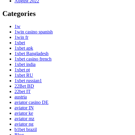
August 2022
Categories
1w
1win casino spanish
1win fr
1xbet
1xbet apk
1xbet Bangladesh
1xbet casino french
1xbet india
1xbet pt
1xbet RU
1xbet russian1
22Bet BD
22bet IT
austria
aviator casino DE
aviator IN
aviator ke
aviator mz
aviator ng
b1bet brazil
Blog