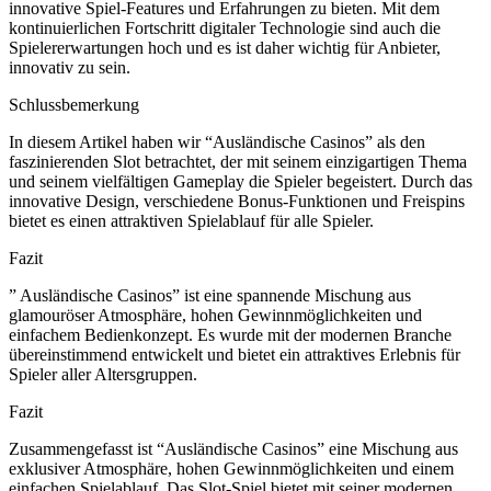
innovative Spiel-Features und Erfahrungen zu bieten. Mit dem
kontinuierlichen Fortschritt digitaler Technologie sind auch die
Spielererwartungen hoch und es ist daher wichtig für Anbieter,
innovativ zu sein.
Schlussbemerkung
In diesem Artikel haben wir “Ausländische Casinos” als den
faszinierenden Slot betrachtet, der mit seinem einzigartigen Thema
und seinem vielfältigen Gameplay die Spieler begeistert. Durch das
innovative Design, verschiedene Bonus-Funktionen und Freispins
bietet es einen attraktiven Spielablauf für alle Spieler.
Fazit
” Ausländische Casinos” ist eine spannende Mischung aus
glamouröser Atmosphäre, hohen Gewinnmöglichkeiten und
einfachem Bedienkonzept. Es wurde mit der modernen Branche
übereinstimmend entwickelt und bietet ein attraktives Erlebnis für
Spieler aller Altersgruppen.
Fazit
Zusammengefasst ist “Ausländische Casinos” eine Mischung aus
exklusiver Atmosphäre, hohen Gewinnmöglichkeiten und einem
einfachen Spielablauf. Das Slot-Spiel bietet mit seiner modernen