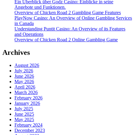
Ein Überblick über Godz Casino: Einblicke in seine
Angebote und Funktionen.
Overview of Chicken Road 2 Gambling Game Features
PlayNow Casino: An Overview of Online Gambling Services
in Canada
Understanding Puntit Casino: An Overview of its Features
and Operations
Overview of Chicken Road 2 Online Gambling Game
Archives
August 2026
July 2026
June 2026
May 2026
April 2026
March 2026
February 2026
January 2026
July 2025
June 2025
May 2025
February 2024
December 2023