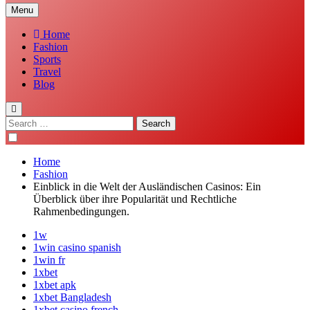
Menu
Home
Fashion
Sports
Travel
Blog
Search
for:
Home
Fashion
Einblick in die Welt der Ausländischen Casinos: Ein
Überblick über ihre Popularität und Rechtliche
Rahmenbedingungen.
1w
1win casino spanish
1win fr
1xbet
1xbet apk
1xbet Bangladesh
1xbet casino french