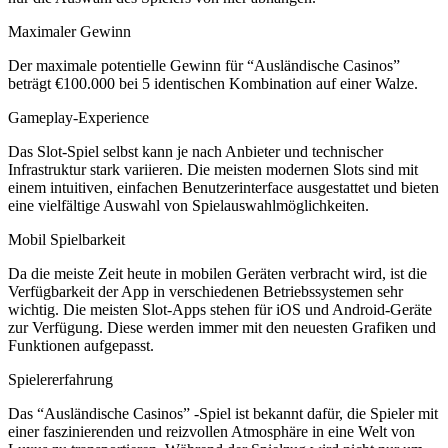
Maximaler Gewinn
Der maximale potentielle Gewinn für “Ausländische Casinos”
beträgt €100.000 bei 5 identischen Kombination auf einer Walze.
Gameplay-Experience
Das Slot-Spiel selbst kann je nach Anbieter und technischer
Infrastruktur stark variieren. Die meisten modernen Slots sind mit
einem intuitiven, einfachen Benutzerinterface ausgestattet und bieten
eine vielfältige Auswahl von Spielauswahlmöglichkeiten.
Mobil Spielbarkeit
Da die meiste Zeit heute in mobilen Geräten verbracht wird, ist die
Verfügbarkeit der App in verschiedenen Betriebssystemen sehr
wichtig. Die meisten Slot-Apps stehen für iOS und Android-Geräte
zur Verfügung. Diese werden immer mit den neuesten Grafiken und
Funktionen aufgepasst.
Spielererfahrung
Das “Ausländische Casinos” -Spiel ist bekannt dafür, die Spieler mit
einer faszinierenden und reizvollen Atmosphäre in eine Welt von