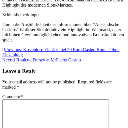
Highlight des modernen Slots-Marktes.
Schlussbemerkungen
Durch die Ausführlichkeit der Informationen über “Ausländische
Casinos” ist dieser Slot definitiv ein Highlight im Weltmarkt, da er
mit hohen Gewinnmöglichkeiten und innovativen Bonusfunktionen
spielt.
Post
Previous:
Kostenlose Einsätze bei 20 Euro Casino Bonus Ohne
Einzahlung
navigation
Next:
Roulette Frenzy at MrPacho Casino
Leave a Reply
Your email address will not be published.
Required fields are
marked
*
Comment
*