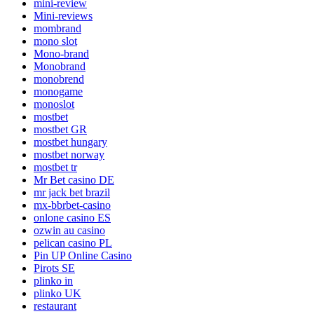
mini-review
Mini-reviews
mombrand
mono slot
Mono-brand
Monobrand
monobrend
monogame
monoslot
mostbet
mostbet GR
mostbet hungary
mostbet norway
mostbet tr
Mr Bet casino DE
mr jack bet brazil
mx-bbrbet-casino
onlone casino ES
ozwin au casino
pelican casino PL
Pin UP Online Casino
Pirots SE
plinko in
plinko UK
restaurant