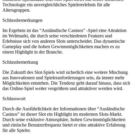
Technologie ein unvergleichliches Spielererlebnis für alle
Altersgruppen.
Schlussbemerkungen
Im Ergebnis ist das “Ausländische Casinos” -Spiel eine Attraktion
im Weltmarkt, die durch seine verschiedenen Features und
Erlebnisse sich von anderen Slots unterscheidet. Das dynamische
Gameplay und die hohen Gewinnmöglichkeiten machen es zu
einem Highlight in der Branche.
Schlussbemerkung
Die Zukunft des Slot-Spiels wird sicherlich eine weitere Mischung
aus Innovationen und Spieleranforderungen sein, da immer mehr
Möglichkeiten entstehen. Die Tendenz geht darauf hinaus, dass sich
das Online-Spiel weiter vergrößern und attraktiver werden wird.
Schlusswort
Durch die Ausführlichkeit der Informationen über “Ausländische
Casinos” ist dieser Slot ein Highlight im modernen Slots-Markt.
Durch seine exklusive Atmosphäre, hohen Gewinnmöglichkeiten
und einfache Benutzerfrequenz bietet er eine attraktive Erfahrung
für alle Spieler.