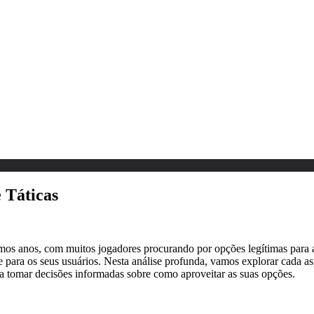
e Táticas
mos anos, com muitos jogadores procurando por opções legítimas para ap
 para os seus usuários. Nesta análise profunda, vamos explorar cada as
ara tomar decisões informadas sobre como aproveitar as suas opções.