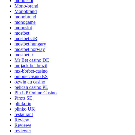
mono slot
Mono-brand
Monobrand
monobrend
monogame
monoslot
mostbet
mostbet GR
mostbet hungary
mostbet norway
mostbet tr
Mr Bet casino DE
mr jack bet brazil
mx-bbrbet-casino
onlone casino ES
ozwin au casino
pelican casino PL
Pin UP Online Casino
Pirots SE
plinko in
plinko UK
restaurant
Review
Reviewe
reviewer