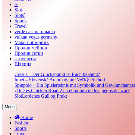
se
Slot
Slots`
Sports
Travel
verde casino romania
vulkan vegas germany
Макси-обзорник
Пролив мейнов
Пролив сетки
сателлиты
Швеция
Cresus – Der Glückspunkt ist Euch bekannt?
Inbet – Slovenské Automaty pre Veľký Príchod
Spinpolo – Ein Spielerlebnis mit Symbolik und Gewinnchance
¿Qué es Chicken Road 2 en el mundo de los juegos de azar?
SlotLordenes Gull og Frukt
Menu
Home
Fashion
Sports
Travel