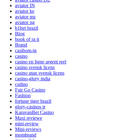
aviator IN
aviator ke
aviator mz
aviator ng
b1bet brazil
Blog
book of ra it
Brand
casibom-tg
casino
casino en ligne argent reel
casino svensk licens
casino utan svensk licens
casino-glory india
csdino
Fair Go Casino
Fashion
fortune tiger brazil
glory-casinos tr
KaravanBet Casino
Maxi reviewe
mini-review
Mini-reviews
mombrand