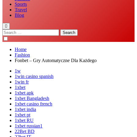
Sports
Travel
Blog
Search
for:
Home
Fashion
Fonbet – Gry Automatyczne Dla Każdego
1w
1win casino spanish
1win fr
1xbet
1xbet apk
1xbet Bangladesh
1xbet casino french
1xbet india
1xbet pt
1xbet RU
1xbet russian1
22Bet BD
22bet IT