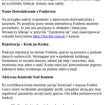
jej wyróżniki, funkcje, bonusy oraz zalety.
Nasze Doświadczenie z Fonbетом
Na początku należy wspomnieć o pierwszym doświadczeniu z
kasynem. Po przejściu przez stronę internetową Fonbetu możemy
powiedzieć, że jest ona przyjazna w obsłudze i intuicyjna.
Wystarczy kliknąć w przycisk “Zarejestruj się” oraz zaakceptować
warunki korzystania
https://fon-bet.com.pl/
z kasyna.
Rejestracja – Krok po Kroku
Podczas rejestracji na stronie Fonbetu, gracze są proszeni o podanie
danych osobowych. Wymagane jest wypełnienie krótkiego
formularza ze swoimi danymi, takimi jak imię i nazwisko, data
urodzenia oraz adres e-mail. Konto musi być potwierdzone poprzez
kliknięcie linku wysłanego na podany adres e-mail.
Aktywna Kontrola Nad Kontem
Po weryfikacji konta możemy zacząć korzystać z kasyna Fonbet.
Gracz może swobodnie przeglądać profil, zarządzać akcją gry oraz
regulować parametry swojej karty gracza. Oto kilka podstawowych
funkcji: