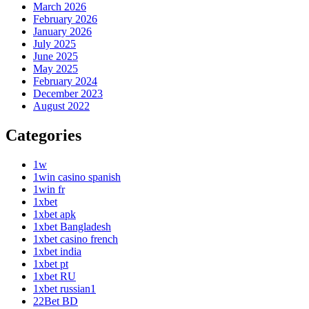
March 2026
February 2026
January 2026
July 2025
June 2025
May 2025
February 2024
December 2023
August 2022
Categories
1w
1win casino spanish
1win fr
1xbet
1xbet apk
1xbet Bangladesh
1xbet casino french
1xbet india
1xbet pt
1xbet RU
1xbet russian1
22Bet BD