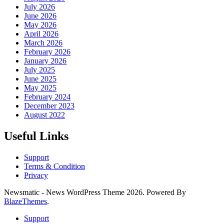
July 2026
June 2026
May 2026
April 2026
March 2026
February 2026
January 2026
July 2025
June 2025
May 2025
February 2024
December 2023
August 2022
Useful Links
Support
Terms & Condition
Privacy
Newsmatic - News WordPress Theme 2026. Powered By
BlazeThemes
.
Support