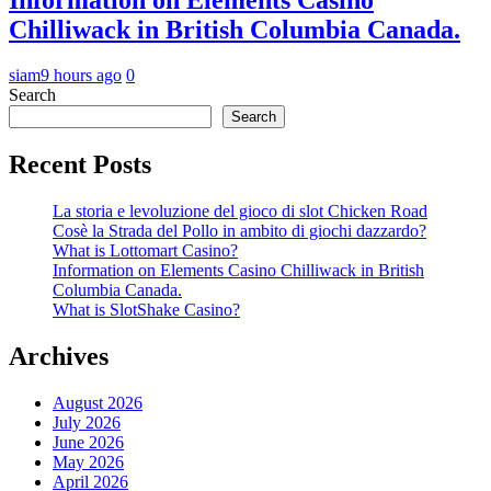
Chilliwack in British Columbia Canada.
siam
9 hours ago
0
Search
Search
Recent Posts
La storia e levoluzione del gioco di slot Chicken Road
Cosè la Strada del Pollo in ambito di giochi dazzardo?
What is Lottomart Casino?
Information on Elements Casino Chilliwack in British
Columbia Canada.
What is SlotShake Casino?
Archives
August 2026
July 2026
June 2026
May 2026
April 2026