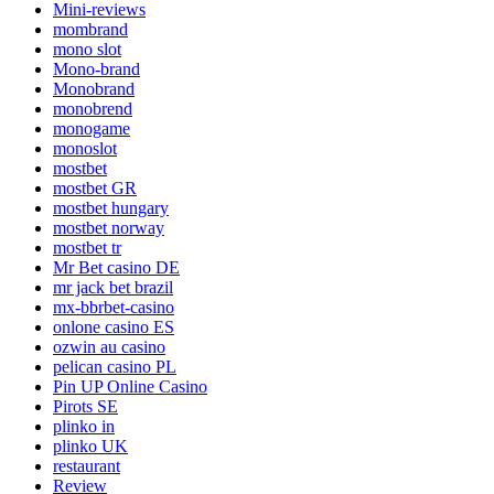
Mini-reviews
mombrand
mono slot
Mono-brand
Monobrand
monobrend
monogame
monoslot
mostbet
mostbet GR
mostbet hungary
mostbet norway
mostbet tr
Mr Bet casino DE
mr jack bet brazil
mx-bbrbet-casino
onlone casino ES
ozwin au casino
pelican casino PL
Pin UP Online Casino
Pirots SE
plinko in
plinko UK
restaurant
Review