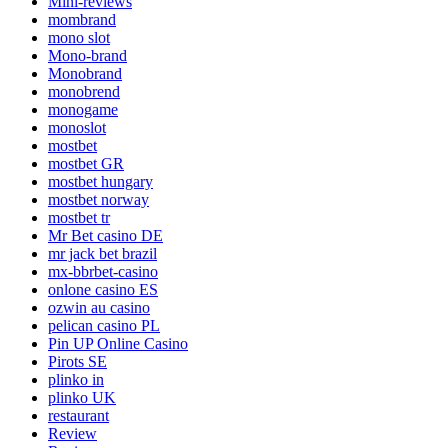
Mini-reviews
mombrand
mono slot
Mono-brand
Monobrand
monobrend
monogame
monoslot
mostbet
mostbet GR
mostbet hungary
mostbet norway
mostbet tr
Mr Bet casino DE
mr jack bet brazil
mx-bbrbet-casino
onlone casino ES
ozwin au casino
pelican casino PL
Pin UP Online Casino
Pirots SE
plinko in
plinko UK
restaurant
Review