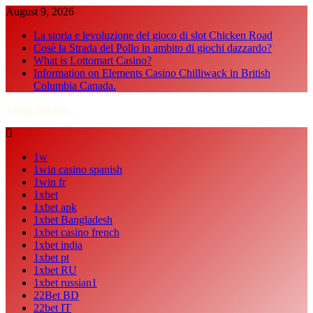
Skip
August 9, 2026
to
La storia e levoluzione del gioco di slot Chicken Road
content
Cosè la Strada del Pollo in ambito di giochi dazzardo?
What is Lottomart Casino?
Information on Elements Casino Chilliwack in British
Columbia Canada.
10thai dotcom
1w
1win casino spanish
1win fr
1xbet
1xbet apk
1xbet Bangladesh
1xbet casino french
1xbet india
1xbet pt
1xbet RU
1xbet russian1
22Bet BD
22bet IT