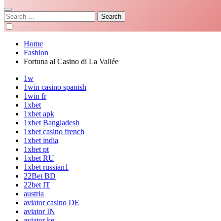
Search
for:
Home
Fashion
Fortuna al Casino di La Vallée
1w
1win casino spanish
1win fr
1xbet
1xbet apk
1xbet Bangladesh
1xbet casino french
1xbet india
1xbet pt
1xbet RU
1xbet russian1
22Bet BD
22bet IT
austria
aviator casino DE
aviator IN
aviator ke