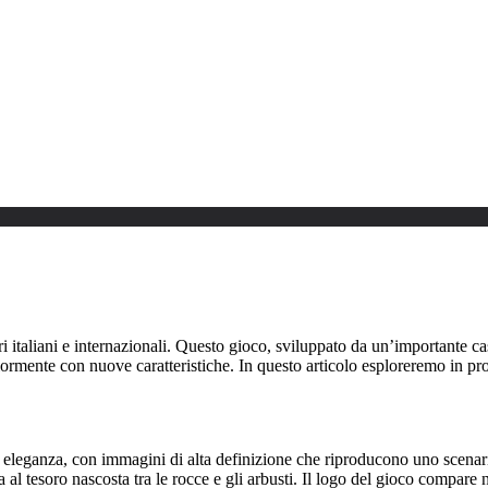
ori italiani e internazionali. Questo gioco, sviluppato da un’importante c
ormente con nuove caratteristiche. In questo articolo esploreremo in pro
e eleganza, con immagini di alta definizione che riproducono uno scenar
a al tesoro nascosta tra le rocce e gli arbusti. Il logo del gioco compare