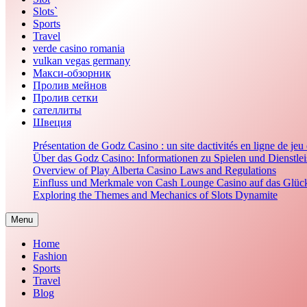
Slots`
Sports
Travel
verde casino romania
vulkan vegas germany
Макси-обзорник
Пролив мейнов
Пролив сетки
сателлиты
Швеция
Présentation de Godz Casino : un site dactivités en ligne de jeu 
Über das Godz Casino: Informationen zu Spielen und Dienstle
Overview of Play Alberta Casino Laws and Regulations
Einfluss und Merkmale von Cash Lounge Casino auf das Glück
Exploring the Themes and Mechanics of Slots Dynamite
Menu
Home
Fashion
Sports
Travel
Blog