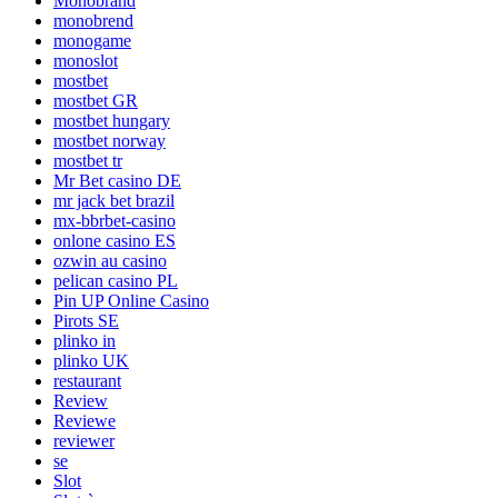
Monobrand
monobrend
monogame
monoslot
mostbet
mostbet GR
mostbet hungary
mostbet norway
mostbet tr
Mr Bet casino DE
mr jack bet brazil
mx-bbrbet-casino
onlone casino ES
ozwin au casino
pelican casino PL
Pin UP Online Casino
Pirots SE
plinko in
plinko UK
restaurant
Review
Reviewe
reviewer
se
Slot