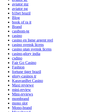
aviator mz
aviator ng
b1bet brazil
Blog
book of ra it
Brand
casibom-tg
casino
casino en ligne argent reel
casino svensk licens
casino utan svensk licens
casino-glory india
csdino
Fair Go Casino
Fashion
fortune tiger brazil
glory-casinos tr
KaravanBet Casino
Maxi reviewe
mini-review
Mini-reviews
mombrand
mono slot
Mono-brand