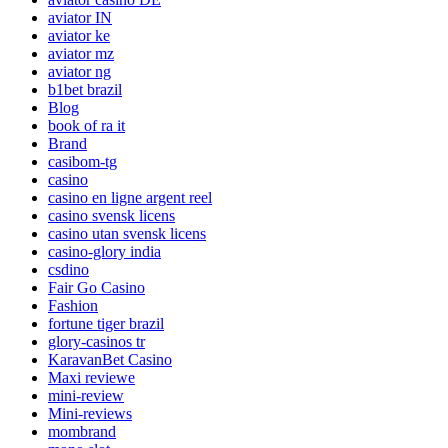
aviator IN
aviator ke
aviator mz
aviator ng
b1bet brazil
Blog
book of ra it
Brand
casibom-tg
casino
casino en ligne argent reel
casino svensk licens
casino utan svensk licens
casino-glory india
csdino
Fair Go Casino
Fashion
fortune tiger brazil
glory-casinos tr
KaravanBet Casino
Maxi reviewe
mini-review
Mini-reviews
mombrand