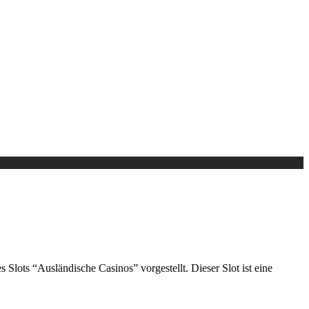
s Slots “Ausländische Casinos” vorgestellt. Dieser Slot ist eine