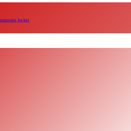
asinoului Jocker