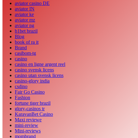
aviator casino DE
aviator IN
aviator ke
aviator mz
aviator ng
b1bet brazil
Blog
book of ra it
Brand
casibom-tg
casino
casino en ligne argent reel
casino svensk licens
casino utan svensk licens
casino-glory india
csdino
Fair Go Casino
Fashion
fortune tiger brazil
glory-casinos tr
KaravanBet Casino
Maxi reviewe
mini-review
Mini-reviews
mombrand