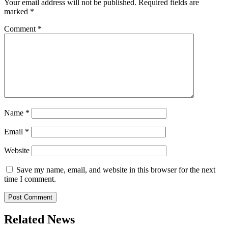
Your email address will not be published.
Required fields are
marked
*
Comment
*
Name
*
Email
*
Website
Save my name, email, and website in this browser for the next
time I comment.
Related News