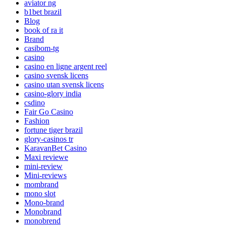
aviator ng
b1bet brazil
Blog
book of ra it
Brand
casibom-tg
casino
casino en ligne argent reel
casino svensk licens
casino utan svensk licens
casino-glory india
csdino
Fair Go Casino
Fashion
fortune tiger brazil
glory-casinos tr
KaravanBet Casino
Maxi reviewe
mini-review
Mini-reviews
mombrand
mono slot
Mono-brand
Monobrand
monobrend