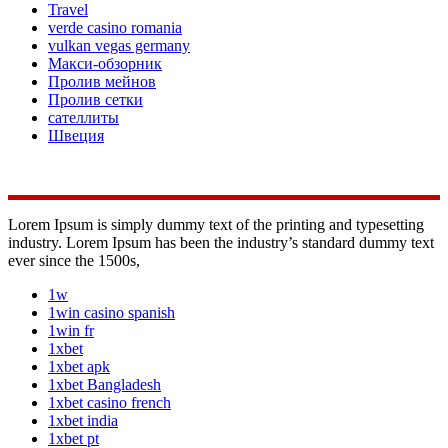
Travel
verde casino romania
vulkan vegas germany
Макси-обзорник
Пролив мейнов
Пролив сетки
сателлиты
Швеция
Lorem Ipsum is simply dummy text of the printing and typesetting
industry. Lorem Ipsum has been the industry’s standard dummy text
ever since the 1500s,
1w
1win casino spanish
1win fr
1xbet
1xbet apk
1xbet Bangladesh
1xbet casino french
1xbet india
1xbet pt