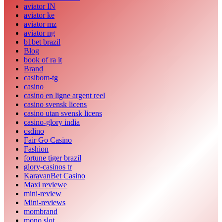
aviator IN
aviator ke
aviator mz
aviator ng
b1bet brazil
Blog
book of ra it
Brand
casibom-tg
casino
casino en ligne argent reel
casino svensk licens
casino utan svensk licens
casino-glory india
csdino
Fair Go Casino
Fashion
fortune tiger brazil
glory-casinos tr
KaravanBet Casino
Maxi reviewe
mini-review
Mini-reviews
mombrand
mono slot