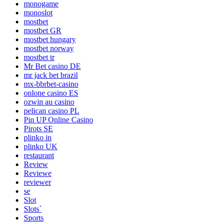
monogame
monoslot
mostbet
mostbet GR
mostbet hungary
mostbet norway
mostbet tr
Mr Bet casino DE
mr jack bet brazil
mx-bbrbet-casino
onlone casino ES
ozwin au casino
pelican casino PL
Pin UP Online Casino
Pirots SE
plinko in
plinko UK
restaurant
Review
Reviewe
reviewer
se
Slot
Slots`
Sports