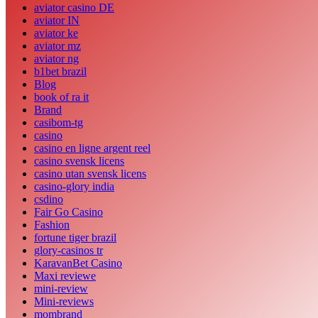
aviator casino DE
aviator IN
aviator ke
aviator mz
aviator ng
b1bet brazil
Blog
book of ra it
Brand
casibom-tg
casino
casino en ligne argent reel
casino svensk licens
casino utan svensk licens
casino-glory india
csdino
Fair Go Casino
Fashion
fortune tiger brazil
glory-casinos tr
KaravanBet Casino
Maxi reviewe
mini-review
Mini-reviews
mombrand