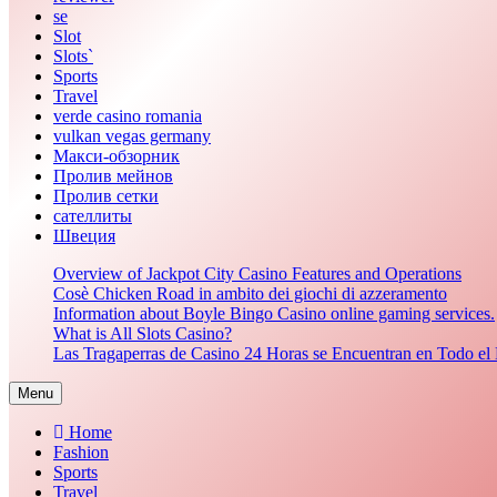
se
Slot
Slots`
Sports
Travel
verde casino romania
vulkan vegas germany
Макси-обзорник
Пролив мейнов
Пролив сетки
сателлиты
Швеция
Overview of Jackpot City Casino Features and Operations
Cosè Chicken Road in ambito dei giochi di azzeramento
Information about Boyle Bingo Casino online gaming services.
What is All Slots Casino?
Las Tragaperras de Casino 24 Horas se Encuentran en Todo e
Menu
Home
Fashion
Sports
Travel