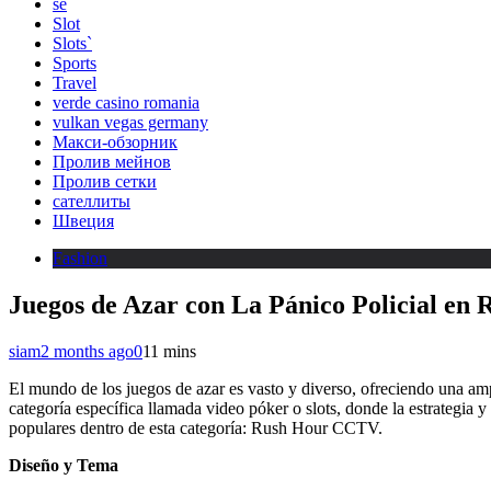
se
Slot
Slots`
Sports
Travel
verde casino romania
vulkan vegas germany
Макси-обзорник
Пролив мейнов
Пролив сетки
сателлиты
Швеция
Fashion
Juegos de Azar con La Pánico Policial e
siam
2 months ago
0
11 mins
El mundo de los juegos de azar es vasto y diverso, ofreciendo una a
categoría específica llamada video póker o slots, donde la estrategia y
populares dentro de esta categoría: Rush Hour CCTV.
Diseño y Tema