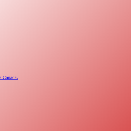
ia Canada.