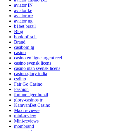
aviator IN
aviator ke
aviator mz
aviator ng
b1bet brazil
Blog
book of ra it
Brand
casibom-tg
casino
casino en ligne argent reel
casino svensk licens
casino utan svensk licens
casino-glory india
csdino
Fair Go Casino
Fashion
fortune tiger brazil
glory-casinos tr
KaravanBet Casino
Maxi reviewe
mini-review
Mini-reviews
mombrand