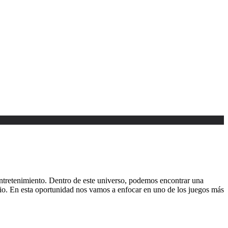
ntretenimiento. Dentro de este universo, podemos encontrar una
io. En esta oportunidad nos vamos a enfocar en uno de los juegos más