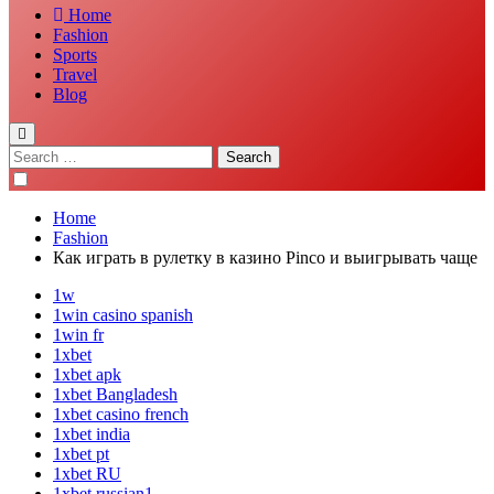
Home
Fashion
Sports
Travel
Blog
Search
for:
Home
Fashion
Как играть в рулетку в казино Pinco и выигрывать чаще
1w
1win casino spanish
1win fr
1xbet
1xbet apk
1xbet Bangladesh
1xbet casino french
1xbet india
1xbet pt
1xbet RU
1xbet russian1