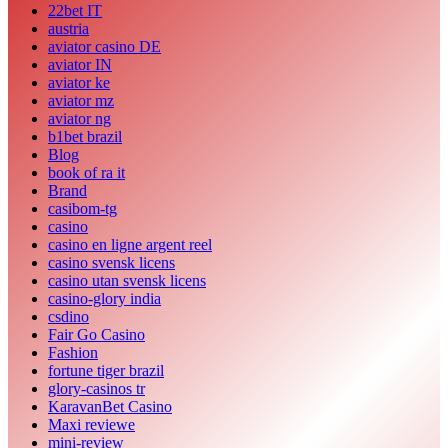
22bet IT
austria
aviator casino DE
aviator IN
aviator ke
aviator mz
aviator ng
b1bet brazil
Blog
book of ra it
Brand
casibom-tg
casino
casino en ligne argent reel
casino svensk licens
casino utan svensk licens
casino-glory india
csdino
Fair Go Casino
Fashion
fortune tiger brazil
glory-casinos tr
KaravanBet Casino
Maxi reviewe
mini-review