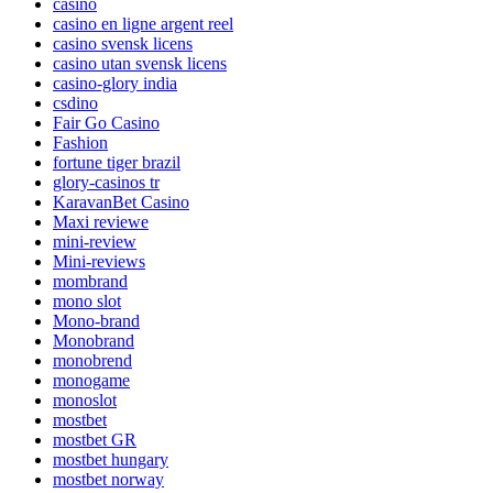
casino
casino en ligne argent reel
casino svensk licens
casino utan svensk licens
casino-glory india
csdino
Fair Go Casino
Fashion
fortune tiger brazil
glory-casinos tr
KaravanBet Casino
Maxi reviewe
mini-review
Mini-reviews
mombrand
mono slot
Mono-brand
Monobrand
monobrend
monogame
monoslot
mostbet
mostbet GR
mostbet hungary
mostbet norway