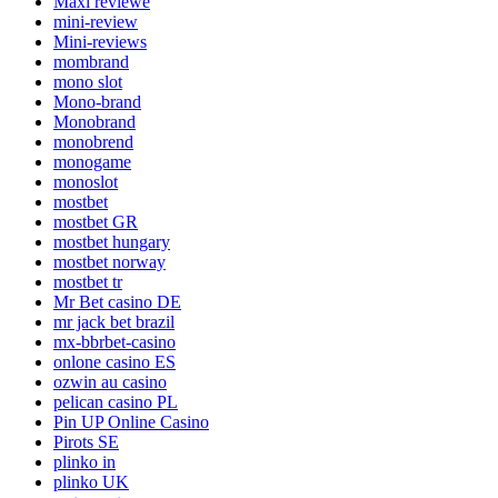
Maxi reviewe
mini-review
Mini-reviews
mombrand
mono slot
Mono-brand
Monobrand
monobrend
monogame
monoslot
mostbet
mostbet GR
mostbet hungary
mostbet norway
mostbet tr
Mr Bet casino DE
mr jack bet brazil
mx-bbrbet-casino
onlone casino ES
ozwin au casino
pelican casino PL
Pin UP Online Casino
Pirots SE
plinko in
plinko UK