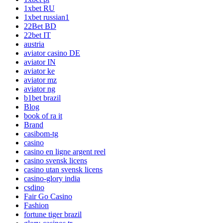
1xbet RU
1xbet russian1
22Bet BD
22bet IT
austria
aviator casino DE
aviator IN
aviator ke
aviator mz
aviator ng
b1bet brazil
Blog
book of ra it
Brand
casibom-tg
casino
casino en ligne argent reel
casino svensk licens
casino utan svensk licens
casino-glory india
csdino
Fair Go Casino
Fashion
fortune tiger brazil