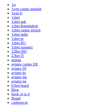
1w
1win casino spanish
1win fr
1xbet
1xbet apk
1xbet Bangladesh
1xbet casino french
1xbet india
1xbet pt
1xbet RU
1xbet russian1
22Bet BD
22bet IT
austria
aviator casino DE
aviator IN
aviator ke
aviator mz
aviator ng
b1bet brazil
Blog
book of ra it
Brand
casibom-tg