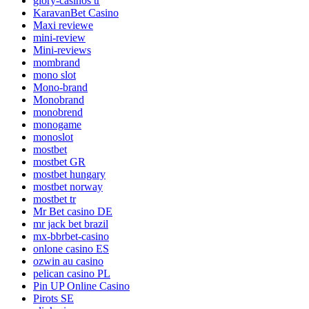
glory-casinos tr
KaravanBet Casino
Maxi reviewe
mini-review
Mini-reviews
mombrand
mono slot
Mono-brand
Monobrand
monobrend
monogame
monoslot
mostbet
mostbet GR
mostbet hungary
mostbet norway
mostbet tr
Mr Bet casino DE
mr jack bet brazil
mx-bbrbet-casino
onlone casino ES
ozwin au casino
pelican casino PL
Pin UP Online Casino
Pirots SE