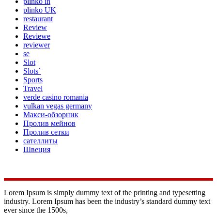
plinko in
plinko UK
restaurant
Review
Reviewe
reviewer
se
Slot
Slots`
Sports
Travel
verde casino romania
vulkan vegas germany
Макси-обзорник
Пролив мейнов
Пролив сетки
сателлиты
Швеция
Lorem Ipsum is simply dummy text of the printing and typesetting
industry. Lorem Ipsum has been the industry’s standard dummy text
ever since the 1500s,