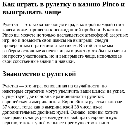
Как играть в рулетку в казино Pinco и
выигрывать чаще
Рулетка — это захватывающая игра, в которой каждый спин
колеса может привести к неожиданной прибыли. В казино
Pinco вы можете не только наслаждаться атмосферой азартных
игр, но и повысить свои шансы на выигрыш, следуя
проверенным стратегиям и тактикам. В этой статье мы
разберем основные аспекты игры в рулетку, чтобы вы смогли
не просто участвовать, но и выигрывать чаще, использовав
свои собственные знания и навыки.
Знакомство с рулеткой
Рулетка — это игра, основанная на случайности, но
некоторые стратегии могут увеличить ваши шансы на успех.
Существует две основные разновидности рулетки:
европейская и американская. Европейская рулетка включает
37 чисел, тогда как в американской 38 чисел из-за
дополнительных двойных нулей. Однако, если вы хотите
выигрывать чаще, рекомендуется выбирать европейскую
версию, так как у неё меньшее преимущество казино.