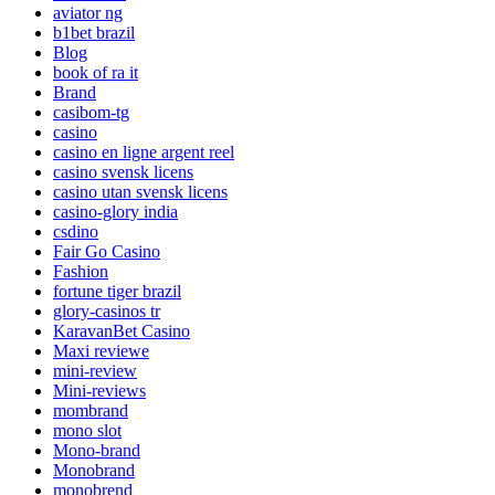
aviator ng
b1bet brazil
Blog
book of ra it
Brand
casibom-tg
casino
casino en ligne argent reel
casino svensk licens
casino utan svensk licens
casino-glory india
csdino
Fair Go Casino
Fashion
fortune tiger brazil
glory-casinos tr
KaravanBet Casino
Maxi reviewe
mini-review
Mini-reviews
mombrand
mono slot
Mono-brand
Monobrand
monobrend