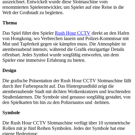
auszeichnet. Entwickelt wurde diese Slotmaschine vom
renommierten Spieleentwickler, um Spieler auf eine Reise in die
Welt der Großstadt zu begleiten.
Thema
Das Spiel führt den Spieler
Rush Hour CCTV
direkt an den Hafen
von Hongkong, wo Verbrechen lauern und Polizei-Kommissar mit
Mut und Tapferkeit gegen sie kämpfen muss. Die Atmosphäre ist
atemberaubend intensiv, während die Grafik einzigartige Details
offenbart. Jedes Symbol wurde sorgfältig entworfen, um dem
Spieler eine immersive Erfahrung zu bieten.
Design
Die grafische Präsentation der Rush Hour CCTV Slotmaschine fällt
durch ihre Farbenpracht auf. Das Hintergrundbild zeigt die
atemberaubende Stadt mit dichten Wolkenkratzern und leuchtenden
Straßenlaternen. Die Symbole sind genauso sorgfältig gestaltet, von
den Spielkarten bis hin zu den Polizeiautos und -helmen.
Symbole
Die Rush Hour CCTV Slotmaschine verfügt über 10 symmetrische
Rollen mit je fünf Reihen Symbolen. Jedes der Symbole hat eine
eigene Bedeutung: