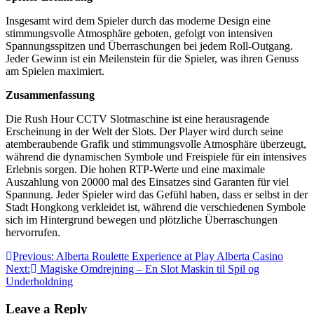
Insgesamt wird dem Spieler durch das moderne Design eine
stimmungsvolle Atmosphäre geboten, gefolgt von intensiven
Spannungsspitzen und Überraschungen bei jedem Roll-Outgang.
Jeder Gewinn ist ein Meilenstein für die Spieler, was ihren Genuss
am Spielen maximiert.
Zusammenfassung
Die Rush Hour CCTV Slotmaschine ist eine herausragende
Erscheinung in der Welt der Slots. Der Player wird durch seine
atemberaubende Grafik und stimmungsvolle Atmosphäre überzeugt,
während die dynamischen Symbole und Freispiele für ein intensives
Erlebnis sorgen. Die hohen RTP-Werte und eine maximale
Auszahlung von 20000 mal des Einsatzes sind Garanten für viel
Spannung. Jeder Spieler wird das Gefühl haben, dass er selbst in der
Stadt Hongkong verkleidet ist, während die verschiedenen Symbole
sich im Hintergrund bewegen und plötzliche Überraschungen
hervorrufen.
Post
Previous:
Alberta Roulette Experience at Play Alberta Casino
Next:
Magiske Omdrejning – En Slot Maskin til Spil og
navigation
Underholdning
Leave a Reply