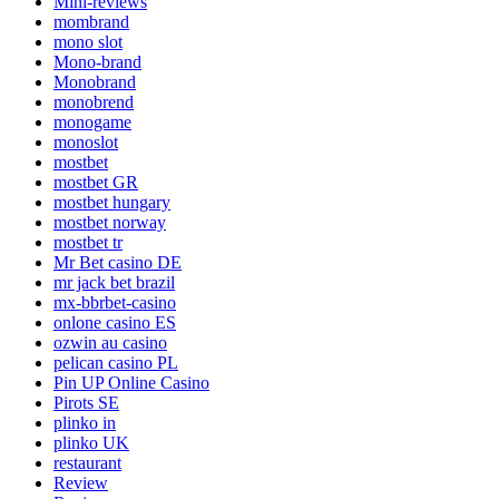
Mini-reviews
mombrand
mono slot
Mono-brand
Monobrand
monobrend
monogame
monoslot
mostbet
mostbet GR
mostbet hungary
mostbet norway
mostbet tr
Mr Bet casino DE
mr jack bet brazil
mx-bbrbet-casino
onlone casino ES
ozwin au casino
pelican casino PL
Pin UP Online Casino
Pirots SE
plinko in
plinko UK
restaurant
Review