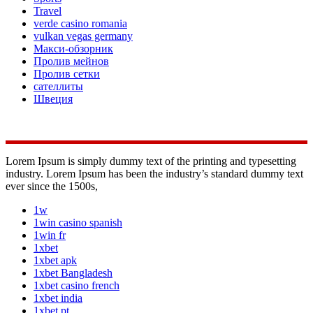
Travel
verde casino romania
vulkan vegas germany
Макси-обзорник
Пролив мейнов
Пролив сетки
сателлиты
Швеция
Lorem Ipsum is simply dummy text of the printing and typesetting
industry. Lorem Ipsum has been the industry’s standard dummy text
ever since the 1500s,
1w
1win casino spanish
1win fr
1xbet
1xbet apk
1xbet Bangladesh
1xbet casino french
1xbet india
1xbet pt