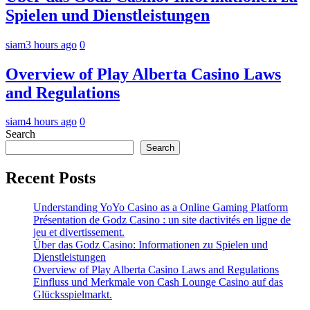
Spielen und Dienstleistungen
siam
3 hours ago
0
Overview of Play Alberta Casino Laws
and Regulations
siam
4 hours ago
0
Search
Search
Recent Posts
Understanding YoYo Casino as a Online Gaming Platform
Présentation de Godz Casino : un site dactivités en ligne de
jeu et divertissement.
Über das Godz Casino: Informationen zu Spielen und
Dienstleistungen
Overview of Play Alberta Casino Laws and Regulations
Einfluss und Merkmale von Cash Lounge Casino auf das
Glücksspielmarkt.