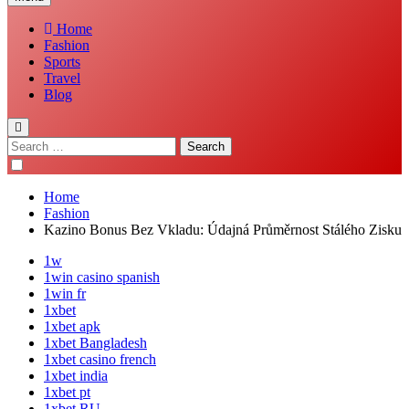
Home
Fashion
Sports
Travel
Blog
Search
for:
Home
Fashion
Kazino Bonus Bez Vkladu: Údajná Průměrnost Stálého Zisku
1w
1win casino spanish
1win fr
1xbet
1xbet apk
1xbet Bangladesh
1xbet casino french
1xbet india
1xbet pt
1xbet RU