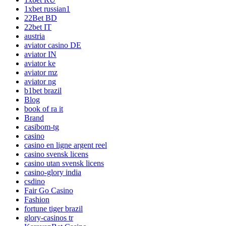
1xbet russian1
22Bet BD
22bet IT
austria
aviator casino DE
aviator IN
aviator ke
aviator mz
aviator ng
b1bet brazil
Blog
book of ra it
Brand
casibom-tg
casino
casino en ligne argent reel
casino svensk licens
casino utan svensk licens
casino-glory india
csdino
Fair Go Casino
Fashion
fortune tiger brazil
glory-casinos tr