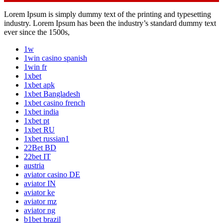
Lorem Ipsum is simply dummy text of the printing and typesetting
industry. Lorem Ipsum has been the industry’s standard dummy text
ever since the 1500s,
1w
1win casino spanish
1win fr
1xbet
1xbet apk
1xbet Bangladesh
1xbet casino french
1xbet india
1xbet pt
1xbet RU
1xbet russian1
22Bet BD
22bet IT
austria
aviator casino DE
aviator IN
aviator ke
aviator mz
aviator ng
b1bet brazil