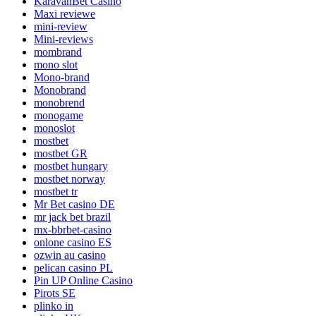
KaravanBet Casino
Maxi reviewe
mini-review
Mini-reviews
mombrand
mono slot
Mono-brand
Monobrand
monobrend
monogame
monoslot
mostbet
mostbet GR
mostbet hungary
mostbet norway
mostbet tr
Mr Bet casino DE
mr jack bet brazil
mx-bbrbet-casino
onlone casino ES
ozwin au casino
pelican casino PL
Pin UP Online Casino
Pirots SE
plinko in