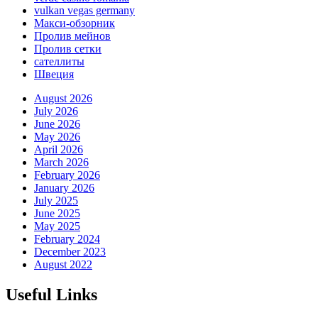
vulkan vegas germany
Макси-обзорник
Пролив мейнов
Пролив сетки
сателлиты
Швеция
August 2026
July 2026
June 2026
May 2026
April 2026
March 2026
February 2026
January 2026
July 2025
June 2025
May 2025
February 2024
December 2023
August 2022
Useful Links