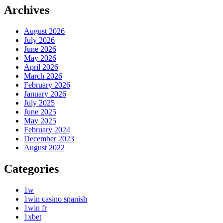
Archives
August 2026
July 2026
June 2026
May 2026
April 2026
March 2026
February 2026
January 2026
July 2025
June 2025
May 2025
February 2024
December 2023
August 2022
Categories
1w
1win casino spanish
1win fr
1xbet