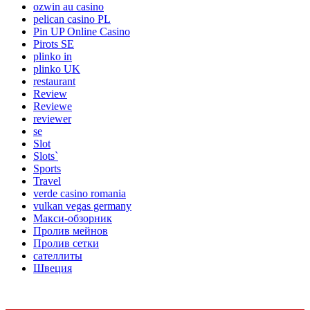
ozwin au casino
pelican casino PL
Pin UP Online Casino
Pirots SE
plinko in
plinko UK
restaurant
Review
Reviewe
reviewer
se
Slot
Slots`
Sports
Travel
verde casino romania
vulkan vegas germany
Макси-обзорник
Пролив мейнов
Пролив сетки
сателлиты
Швеция