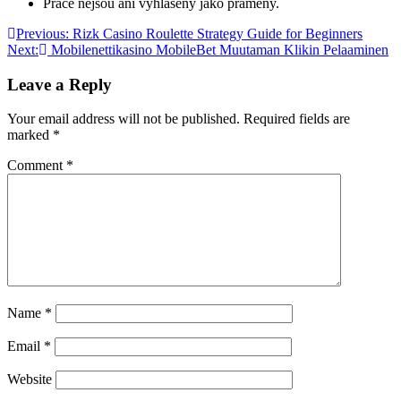
Práce nejsou ani vyhlášeny jako prameny.
Post
Previous:
Rizk Casino Roulette Strategy Guide for Beginners
Next:
Mobilenettikasino MobileBet Muutaman Klikin Pelaaminen
navigation
Leave a Reply
Your email address will not be published.
Required fields are
marked
*
Comment
*
Name
*
Email
*
Website