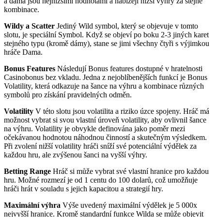
a dáma jsou nejnižšími hodnotami a nabízejí nižší výhry za stejné
kombinace.
Wildy a Scatter
Jediný Wild symbol, který se objevuje v tomto
slotu, je speciální Symbol. Když se objeví po boku 2-3 jiných karet
stejného typu (kromě dámy), stane se jimi všechny čtyři s výjimkou
hráče Dama.
Bonus Features
Následují Bonus features dostupné v hratelnosti
Casinobonus bez vkladu. Jedna z nejoblíbenějších funkcí je Bonus
Volatility, která odkazuje na šance na výhru a kombinace různých
symbolů pro získání pravidelných odměn.
Volatility
V této slotu jsou volatilita a riziko úzce spojeny. Hráč má
možnost vybrat si svou vlastní úroveň volatility, aby ovlivnil šance
na výhru. Volatility je obvykle definována jako poměr mezi
očekávanou hodnotou náhodnou činností a skutečným výsledkem.
Při zvolení nižší volatility hráči sníží své potenciální výdělek za
každou hru, ale zvýšenou šanci na vyšší výhry.
Betting Range
Hráč si může vybrat své vlastní hranice pro každou
hru. Možné rozmezí je od 1 centu do 100 dolarů, což umožňuje
hráči hrát v souladu s jejich kapacitou a strategií hry.
Maximální výhra
Výše uvedený maximální výdělek je 5 000x
nejvyšší hranice. Kromě standardní funkce Wilda se může objevit