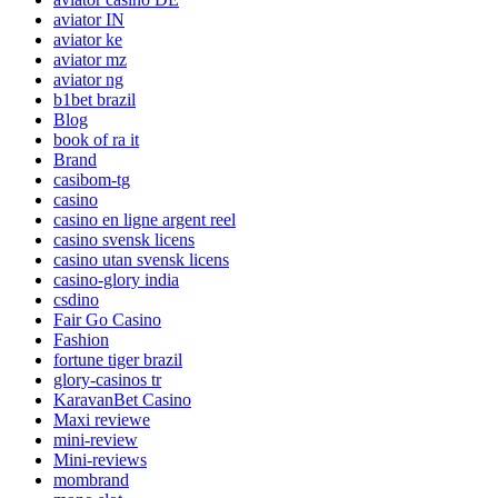
aviator IN
aviator ke
aviator mz
aviator ng
b1bet brazil
Blog
book of ra it
Brand
casibom-tg
casino
casino en ligne argent reel
casino svensk licens
casino utan svensk licens
casino-glory india
csdino
Fair Go Casino
Fashion
fortune tiger brazil
glory-casinos tr
KaravanBet Casino
Maxi reviewe
mini-review
Mini-reviews
mombrand