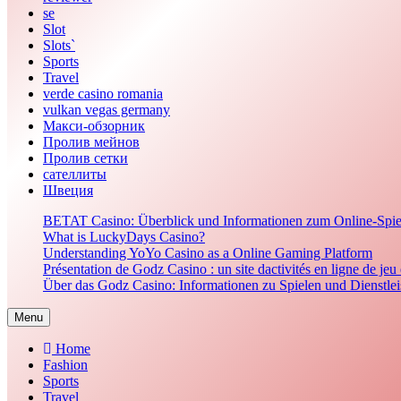
se
Slot
Slots`
Sports
Travel
verde casino romania
vulkan vegas germany
Макси-обзорник
Пролив мейнов
Пролив сетки
сателлиты
Швеция
BETAT Casino: Überblick und Informationen zum Online-Spie
What is LuckyDays Casino?
Understanding YoYo Casino as a Online Gaming Platform
Présentation de Godz Casino : un site dactivités en ligne de jeu 
Über das Godz Casino: Informationen zu Spielen und Dienstle
Menu
Home
Fashion
Sports
Travel