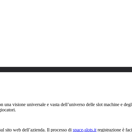
n una visione universale e vasta dell’universo delle slot machine e degl
iocatori.
 sul sito web dell’azienda. Il processo di
space-slots.it
registrazione è faci