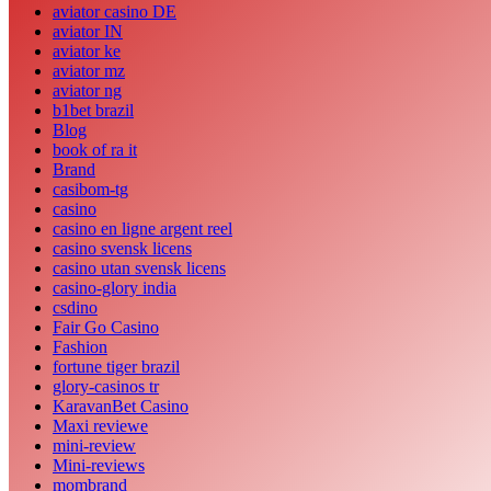
aviator casino DE
aviator IN
aviator ke
aviator mz
aviator ng
b1bet brazil
Blog
book of ra it
Brand
casibom-tg
casino
casino en ligne argent reel
casino svensk licens
casino utan svensk licens
casino-glory india
csdino
Fair Go Casino
Fashion
fortune tiger brazil
glory-casinos tr
KaravanBet Casino
Maxi reviewe
mini-review
Mini-reviews
mombrand