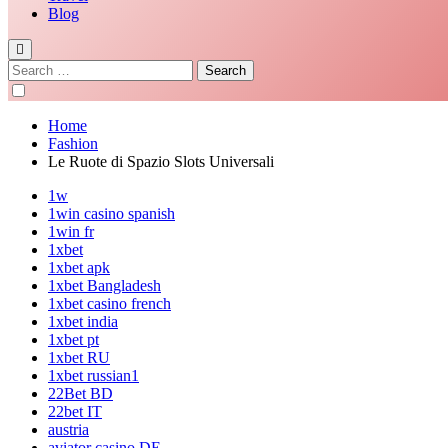
Blog
Search
for:
Home
Fashion
Le Ruote di Spazio Slots Universali
1w
1win casino spanish
1win fr
1xbet
1xbet apk
1xbet Bangladesh
1xbet casino french
1xbet india
1xbet pt
1xbet RU
1xbet russian1
22Bet BD
22bet IT
austria
aviator casino DE