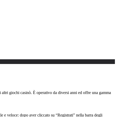
i altri giochi casinò. È operativo da diversi anni ed offre una gamma
le e veloce: dopo aver cliccato su “Registrati” nella barra degli