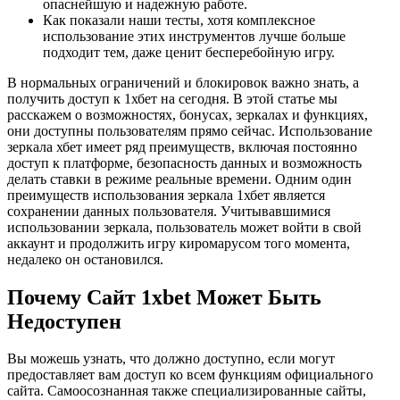
опаснейшую и надежную работе.
Как показали наши тесты, хотя комплексное
использование этих инструментов лучше больше
подходит тем, даже ценит бесперебойную игру.
В нормальных ограничений и блокировок важно знать, а
получить доступ к 1хбет на сегодня. В этой статье мы
расскажем о возможностях, бонусах, зеркалах и функциях,
они доступны пользователям прямо сейчас. Использование
зеркала хбет имеет ряд преимуществ, включая постоянно
доступ к платформе, безопасность данных и возможность
делать ставки в режиме реальные времени. Одним один
преимуществ использования зеркала 1хбет является
сохранении данных пользователя. Учитывавшимися
использовании зеркала, пользователь может войти в свой
аккаунт и продолжить игру киромарусом того момента,
недалеко он остановился.
Почему Сайт 1xbet Может Быть
Недоступен
Вы можешь узнать, что должно доступно, если могут
предоставляет вам доступ ко всем функциям официального
сайта. Самоосознанная также специализированные сайты,