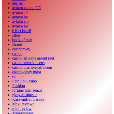
austria
aviator casino DE
aviator IN
aviator ke
aviator mz
aviator ng
b1bet brazil
Blog
book of ra it
Brand
casibom-tg
casino
casino en ligne argent reel
casino svensk licens
casino utan svensk licens
casino-glory india
csdino
Fair Go Casino
Fashion
fortune tiger brazil
glory-casinos tr
KaravanBet Casino
Maxi reviewe
mini-review
Mini-reviews