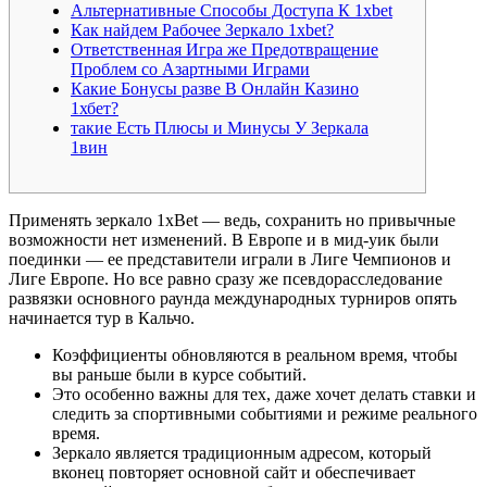
Альтернативные Способы Доступа К 1xbet
Как найдем Рабочее Зеркало 1xbet?
Ответственная Игра же Предотвращение
Проблем со Азартными Играми
Какие Бонусы разве В Онлайн Казино
1хбет?
такие Есть Плюсы и Минусы У Зеркала
1вин
Применять зеркало 1xBet — ведь, сохранить но привычные
возможности нет изменений. В Европе и в мид-уик были
поединки — ее представители играли в Лиге Чемпионов и
Лиге Европе. Но все равно сразу же псевдорасследование
развязки основного раунда международных турниров опять
начинается тур в Кальчо.
Коэффициенты обновляются в реальном время, чтобы
вы раньше были в курсе событий.
Это особенно важны для тех, даже хочет делать ставки и
следить за спортивными событиями и режиме реального
время.
Зеркало является традиционным адресом, который
вконец повторяет основной сайт и обеспечивает