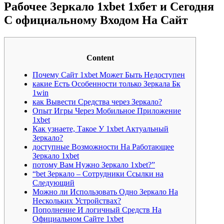
Рабочее Зеркало 1xbet 1хбет и Сегодня
С официальному Входом На Сайт
Content
Почему Сайт 1xbet Может Быть Недоступен
какие Есть Особенности только Зеркала Бк
1win
как Вывести Средства через Зеркало?
Опыт Игры Через Мобильное Приложение
1xbet
Как узнаете, Такое У 1xbet Актуальный
Зеркало?
доступные Возможности На Работающее
Зеркало 1xbet
потому Вам Нужно Зеркало 1xbet?”
“bet Зеркало – Сотрудники Ссылки на
Следующий
Можно ли Использовать Одно Зеркало На
Нескольких Устройствах?
Пополнение И логичный Средств На
Официальном Сайте 1xbet