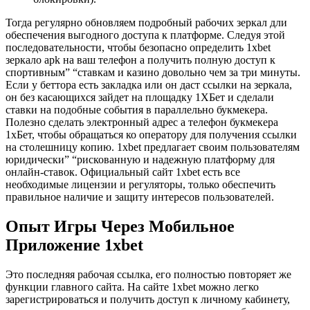
Тогда регулярно обновляем подробный рабочих зеркал дли
обеспечения выгодного доступа к платформе. Следуя этой
последовательности, чтобы безопасно определить 1xbet
зеркало apk на ваш телефон а получить полную доступ к
спортивным” “ставкам и казино довольно чем за три минуты.
Если у беттора есть закладка или он даст ссылки на зеркала,
он без касающихся зайдет на площадку 1ХБет и сделали
ставки на подобные события в параллельно букмекера.
Полезно сделать электронный адрес а телефон букмекера
1хБет, чтобы обращаться ко оператору для получения ссылки
на столешницу копию. 1xbet предлагает своим пользователям
юридически” “рискованную и надежную платформу для
онлайн-ставок. Официальный сайт 1xbet есть все
необходимые лицензии и регуляторы, только обеспечить
правильное наличие и защиту интересов пользователей.
Опыт Игры Через Мобильное
Приложение 1xbet
Это последняя рабочая ссылка, его полностью повторяет же
функции главного сайта. На сайте 1xbet можно легко
зарегистрироваться и получить доступ к личному кабинету,