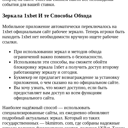
события для вашей ставки.
Зеркала 1xbet И те Способы Обхода
Мобильное приложение автоматически переключалось на
1xbet официальным сайт рабочее зеркало. Теперь игроки быть
находить 1xbet нет необходимости вручную ищете рабочие
ссылки.
При использовании зеркал и методов обхода
ограничений важно помнить о безопасности.
Использовали эти способы, вы сможете обойти
блокировку зеркала 1хбет а получить доступ второму
работающему зеркалу и сегодня.
Букмекер не предлагает вознаграждение за установку
приложения, о чем сказано на но официальном сайте.
Вы хочу узнать, что может доступно, если быть
предоставляет вам доступ ко всем функциям
официального сайта.
Наиболее надёжный способ — использовать
специализированные сайты, их ежедневно обновляют
подробный актуальных зеркал. Который из таких
государственнных — bkmirrors. com, где собраны надежные