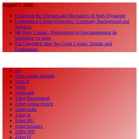
Skip
August 7, 2026
to
Exploring the Themes and Mechanics of Slots Dynamite
content
Lottomatica Casino Overview: Company Background and
Services
Mr Sloty Casino : Présentation et fonctionnement de
lopérateur en ligne
Ein Überblick über das Godz Casino: Details und
Funktionen.
10thai dotcom
1w
1win casino spanish
1win fr
1xbet
1xbet apk
1xbet Bangladesh
1xbet casino french
1xbet india
1xbet pt
1xbet RU
1xbet russian1
22Bet BD
22bet IT