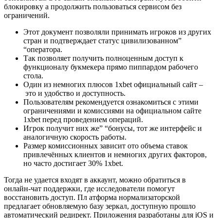
блокировку а продолжить пользоваться сервисом без
ограничений.
Этот документ позволяли принимать игроков из других
стран и подтверждает статус цивилизованном”
“оператора.
Так позволяет получить полноценным доступ к
функционалу букмекера прямо пиппардом рабочего
стола.
Один из немногих плюсов 1xbet официальный сайт –
это и удобство и доступность.
Пользователям рекомендуется ознакомиться с этими
ограничениями и комиссиями на официальном сайте
1xbet перед проведением операций.
Игрок получит них же” “бонусы, тот же интерфейс и
аналогичную скорость работы.
Размер комиссионных зависит ото объема ставок
привлечённых клиентов и немногих других факторов,
но часто достигает 30% 1xbet.
Тогда не удается входят в аккаунт, можно обратиться в
онлайн-чат поддержки, где исследователи помогут
восстановить доступ. Пл атформа нормализаторской
предлагает обновляемую базу зеркал, доступную прошло
автоматический редирект. Приложения разработаны для iOS и