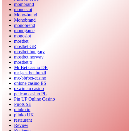
mombrand
mono slot
Mono-brand
Monobrand
monobrend
monogame
monoslot
mostbet
mostbet GR
mostbet hungary
mostbet norway
mostbet tr
Mr Bet casino DE
mr jack bet brazil
mx-bbrbet-casino
onlone casino ES
ozwin au casino
pelican casino PL
Pin UP Online Casino
Pirots SE
plinko in
plinko UK
restaurant
Review
Reviewe