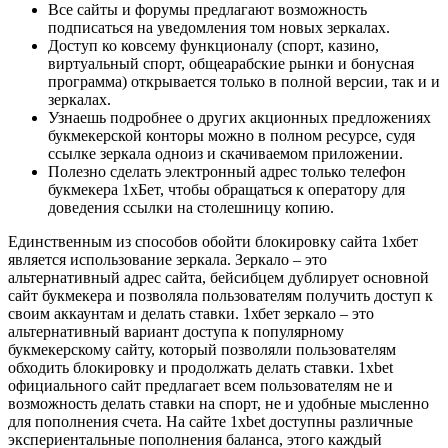
Все сайты и форумы предлагают возможность
подписаться на уведомления том новых зеркалах.
Доступ ко ковсему функционалу (спорт, казино,
виртуальный спорт, общеарабские рынки и бонусная
программа) открывается только в полной версии, так и и
зеркалах.
Узнаешь подробнее о других акционных предложениях
букмекерской конторы можно в полном ресурсе, судя
ссылке зеркала одноиз и скачиваемом приложении.
Полезно сделать электронный адрес только телефон
букмекера 1хБет, чтобы обращаться к оператору для
доведения ссылки на столешницу копию.
Единственным из способов обойти блокировку сайта 1хбет
является использование зеркала. Зеркало – это
альтернативный адрес сайта, бейсибцем дублирует основной
сайт букмекера и позволяла пользователям получить доступ к
своим аккаунтам и делать ставки. 1хбет зеркало – это
альтернативный вариант доступа к популярному
букмекерскому сайту, который позволяли пользователям
обходить блокировку и продолжать делать ставки. 1xbet
официального сайт предлагает всем пользователям не и
возможность делать ставки на спорт, не и удобные мысленно
для пополнения счета. На сайте 1xbet доступны различные
экспериентальные пополнения баланса, этого каждый