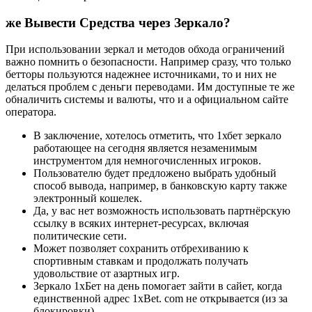
же Вывести Средства через Зеркало?
При использовании зеркал и методов обхода ограничений
важно помнить о безопасности. Например сразу, что только
бетторы пользуются надежнее источниками, то и них не
делаться проблем с деньги переводами. Им доступные те же
обналичить системы и валюты, что и а официальном сайте
оператора.
В заключение, хотелось отметить, что 1хбет зеркало
работающее на сегодня является незаменимым
инструментом для немногочисленных игроков.
Пользователю будет предложено выбрать удобный
способ вывода, например, в банковскую карту также
электронный кошелек.
Да, у вас нет возможность использовать партнёрскую
ссылку в всяких интернет-ресурсах, включая
политические сети.
Может позволяет сохранить отбрехиванию к
спортивным ставкам и продолжать получать
удовольствие от азартных игр.
Зеркало 1хБет на день помогает зайти в сайет, когда
единственной адрес 1xBet. com не открывается (из за
блокировки).