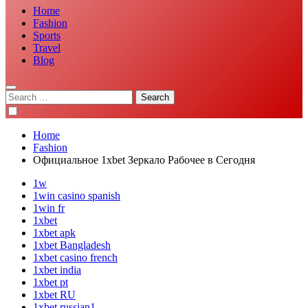
Home
Fashion
Sports
Travel
Blog
Search
for:
Home
Fashion
Официальное 1xbet Зеркало Рабочее в Сегодня
1w
1win casino spanish
1win fr
1xbet
1xbet apk
1xbet Bangladesh
1xbet casino french
1xbet india
1xbet pt
1xbet RU
1xbet russian1