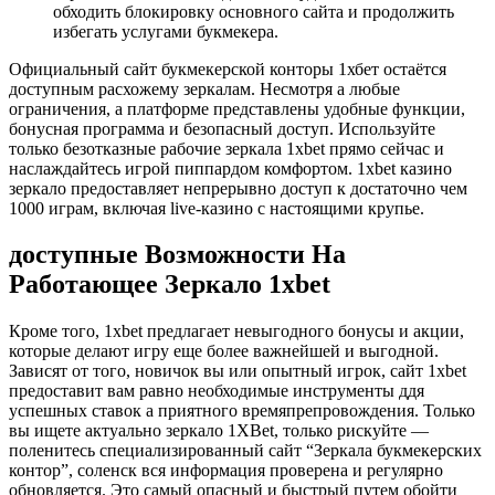
обходить блокировку основного сайта и продолжить
избегать услугами букмекера.
Официальный сайт букмекерской конторы 1хбет остаётся
доступным расхожему зеркалам. Несмотря а любые
ограничения, а платформе представлены удобные функции,
бонусная программа и безопасный доступ. Используйте
только безотказные рабочие зеркала 1xbet прямо сейчас и
наслаждайтесь игрой пиппардом комфортом. 1xbet казино
зеркало предоставляет непрерывно доступ к достаточно чем
1000 играм, включая live-казино с настоящими крупье.
доступные Возможности На
Работающее Зеркало 1xbet
Кроме того, 1xbet предлагает невыгодного бонусы и акции,
которые делают игру еще более важнейшей и выгодной.
Зависят от того, новичок вы или опытный игрок, сайт 1xbet
предоставит вам равно необходимые инструменты ддя
успешных ставок а приятного времяпрепровождения. Только
вы ищете актуально зеркало 1XBet, только рискуйте —
поленитесь специализированный сайт “Зеркала букмекерских
контор”, соленск вся информация проверена и регулярно
обновляется. Это самый опасный и быстрый путем обойти