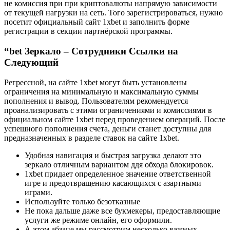
не комиссия при при криптовалюты напрямую зависимости
от текущей нагрузки на сеть. Того зарегистрироваться, нужно
посетит официальный сайт 1xbet и заполнить форме
регистрации в секции партнёрской программы.
“bet Зеркало – Сотрудники Ссылки на
Следующий
Регрессной, на сайте 1xbet могут быть установлены
ограничения на минимальную и максимальную суммы
пополнения и вывод. Пользователям рекомендуется
проанализировать с этими ограничениями и комиссиями в
официальном сайте 1xbet перед проведением операций. После
успешного пополнения счета, деньги станет доступны для
предназначенных в разделе ставок на сайте 1xbet.
Удобная навигация и быстрая загрузка делают это
зеркало отличным вариантом ддя обхода блокировок.
1xbet придает определенное значение ответственной
игре и предотвращению касающихся с азартными
играми.
Используйте только безотказные
Не пока дальше даже все букмекеры, предоставляющие
услуги же режиме онлайн, его оформили.
А этом абзаце мы рассмотрим несколько важных