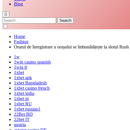
Blog
Search
for:
Home
Fashion
Orarul de înregistrare a orașului se îmbunătățește la slotul R
1w
1win casino spanish
1win fr
1xbet
1xbet apk
1xbet Bangladesh
1xbet casino french
1xbet india
1xbet pt
1xbet RU
1xbet russian1
22Bet BD
22bet IT
austria
aviator casino DE