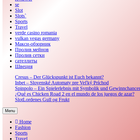
se
Slot
Slots`
Sports
Travel
verde casino romania
vulkan vegas germany
Макси-обзорник
Пролив мейнов
Пролив сетки
сателлиты
Швеция
Cresus – Der Glückspunkt ist Euch bekannt?
Inbet – Slovenské Automaty pre Veľký Príchod
Spinpolo – Ein Spielerlebnis mit Symbolik und Gewinnchance
¿Qué es Chicken Road 2 en el mundo de los juegos de azar?
SlotLordenes Gull og Frukt
Menu
Home
Fashion
Sports
Travel