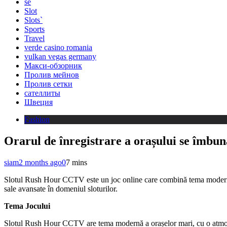
se
Slot
Slots`
Sports
Travel
verde casino romania
vulkan vegas germany
Макси-обзорник
Пролив мейнов
Пролив сетки
сателлиты
Швеция
Fashion
Orarul de înregistrare a orașului se îmbu
siam
2 months ago
0
7 mins
Slotul Rush Hour CCTV este un joc online care combină tema modernă a 
sale avansate în domeniul sloturilor.
Tema Jocului
Slotul Rush Hour CCTV are tema modernă a orașelor mari, cu o atmo