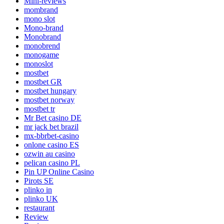
Mini-reviews
mombrand
mono slot
Mono-brand
Monobrand
monobrend
monogame
monoslot
mostbet
mostbet GR
mostbet hungary
mostbet norway
mostbet tr
Mr Bet casino DE
mr jack bet brazil
mx-bbrbet-casino
onlone casino ES
ozwin au casino
pelican casino PL
Pin UP Online Casino
Pirots SE
plinko in
plinko UK
restaurant
Review