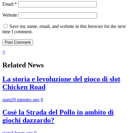
Email
*
Website
Save my name, email, and website in this browser for the next
time I comment.
Related News
La storia e levoluzione del gioco di slot
Chicken Road
siam
29 minutes ago
0
Cosè la Strada del Pollo in ambito di
giochi dazzardo?
siam
3 hours ago
0