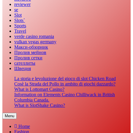
reviewer
se
Slot
Slots`
Sports
Travel
verde casino romania
vulkan vegas germany
Макси-обзорник
Пролив мейнов
Пролив сетки
сателлиты
Швеция
La storia e levoluzione del gioco di slot Chicken Road
Cosè la Strada del Pollo in ambito di giochi dazzardo?
What is Lottomart Casino?
Information on Elements Casino Chilliwack in British
Columbia Canada.
What is SlotShake Casino?
Menu
Home
Fashion