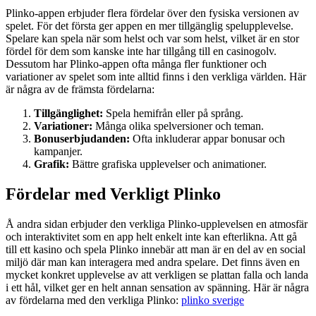
Plinko-appen erbjuder flera fördelar över den fysiska versionen av
spelet. För det första ger appen en mer tillgänglig spelupplevelse.
Spelare kan spela när som helst och var som helst, vilket är en stor
fördel för dem som kanske inte har tillgång till en casinogolv.
Dessutom har Plinko-appen ofta många fler funktioner och
variationer av spelet som inte alltid finns i den verkliga världen. Här
är några av de främsta fördelarna:
Tillgänglighet:
Spela hemifrån eller på språng.
Variationer:
Många olika spelversioner och teman.
Bonuserbjudanden:
Ofta inkluderar appar bonusar och
kampanjer.
Grafik:
Bättre grafiska upplevelser och animationer.
Fördelar med Verkligt Plinko
Å andra sidan erbjuder den verkliga Plinko-upplevelsen en atmosfär
och interaktivitet som en app helt enkelt inte kan efterlikna. Att gå
till ett kasino och spela Plinko innebär att man är en del av en social
miljö där man kan interagera med andra spelare. Det finns även en
mycket konkret upplevelse av att verkligen se plattan falla och landa
i ett hål, vilket ger en helt annan sensation av spänning. Här är några
av fördelarna med den verkliga Plinko:
plinko sverige