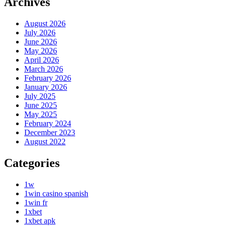
Archives
August 2026
July 2026
June 2026
May 2026
April 2026
March 2026
February 2026
January 2026
July 2025
June 2025
May 2025
February 2024
December 2023
August 2022
Categories
1w
1win casino spanish
1win fr
1xbet
1xbet apk