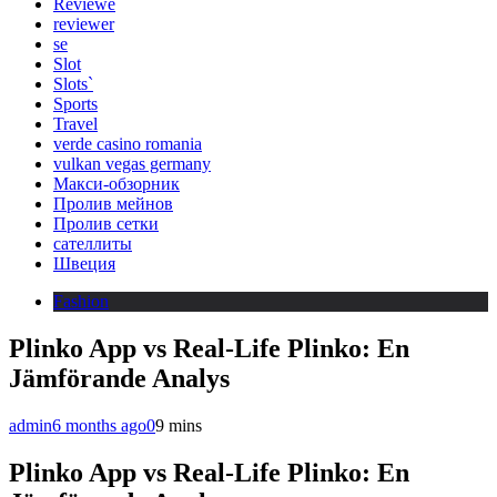
Reviewe
reviewer
se
Slot
Slots`
Sports
Travel
verde casino romania
vulkan vegas germany
Макси-обзорник
Пролив мейнов
Пролив сетки
сателлиты
Швеция
Fashion
Plinko App vs Real-Life Plinko: En
Jämförande Analys
admin
6 months ago
0
9 mins
Plinko App vs Real-Life Plinko: En