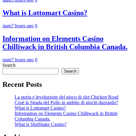
What is Lottomart Casino?
siam
7 hours ago
0
Information on Elements Casino
Chilliwack in British Columbia Canada.
siam
7 hours ago
0
Search
Search
Recent Posts
La storia e levoluzione del gioco di slot Chicken Road
Cosè la Strada del Pollo in ambito di giochi dazzardo?
What is Lottomart Casino?
Information on Elements Casino Chilliwack in British
Columbia Canada.
What is SlotShake Casino?