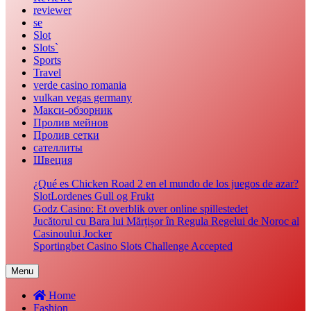
reviewer
se
Slot
Slots`
Sports
Travel
verde casino romania
vulkan vegas germany
Макси-обзорник
Пролив мейнов
Пролив сетки
сателлиты
Швеция
¿Qué es Chicken Road 2 en el mundo de los juegos de azar?
SlotLordenes Gull og Frukt
Godz Casino: Et overblik over online spillestedet
Jucătorul cu Bara lui Mărțișor în Regula Regelui de Noroc al
Casinoului Jocker
Sportingbet Casino Slots Challenge Accepted
Menu
Home
Fashion