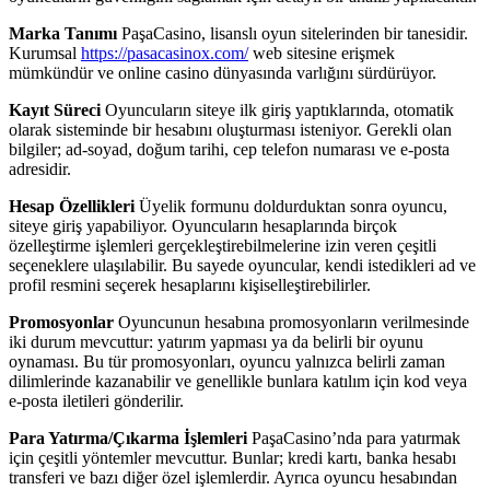
Marka Tanımı
PaşaCasino, lisanslı oyun sitelerinden bir tanesidir.
Kurumsal
https://pasacasinox.com/
web sitesine erişmek
mümkündür ve online casino dünyasında varlığını sürdürüyor.
Kayıt Süreci
Oyuncuların siteye ilk giriş yaptıklarında, otomatik
olarak sisteminde bir hesabını oluşturması isteniyor. Gerekli olan
bilgiler; ad-soyad, doğum tarihi, cep telefon numarası ve e-posta
adresidir.
Hesap Özellikleri
Üyelik formunu doldurduktan sonra oyuncu,
siteye giriş yapabiliyor. Oyuncuların hesaplarında birçok
özelleştirme işlemleri gerçekleştirebilmelerine izin veren çeşitli
seçeneklere ulaşılabilir. Bu sayede oyuncular, kendi istedikleri ad ve
profil resmini seçerek hesaplarını kişiselleştirebilirler.
Promosyonlar
Oyuncunun hesabına promosyonların verilmesinde
iki durum mevcuttur: yatırım yapması ya da belirli bir oyunu
oynaması. Bu tür promosyonları, oyuncu yalnızca belirli zaman
dilimlerinde kazanabilir ve genellikle bunlara katılım için kod veya
e-posta iletileri gönderilir.
Para Yatırma/Çıkarma İşlemleri
PaşaCasino’nda para yatırmak
için çeşitli yöntemler mevcuttur. Bunlar; kredi kartı, banka hesabı
transferi ve bazı diğer özel işlemlerdir. Ayrıca oyuncu hesabından