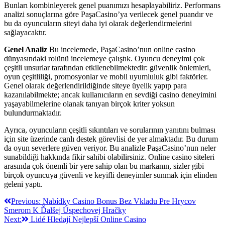
Bunları kombinleyerek genel puanımızı hesaplayabiliriz. Performans
analizi sonuçlarına göre PaşaCasino’ya verilecek genel puandır ve
bu da oyuncuların siteyi daha iyi olarak değerlendirmelerini
sağlayacaktır.
Genel Analiz
Bu incelemede, PaşaCasino’nun online casino
dünyasındaki rolünü incelemeye çalıştık. Oyuncu deneyimi çok
çeşitli unsurlar tarafından etkilenebilmektedir: güvenlik önlemleri,
oyun çeşitliliği, promosyonlar ve mobil uyumluluk gibi faktörler.
Genel olarak değerlendirildiğinde siteye üyelik yapıp para
kazanılabilmekte; ancak kullanıcıların en sevdiği casino deneyimini
yaşayabilmelerine olanak tanıyan birçok kriter yoksun
bulundurmaktadır.
Ayrıca, oyuncuların çeşitli sıkıntıları ve sorularının yanıtını bulması
için site üzerinde canlı destek görevlisi de yer almaktadır. Bu durum
da oyun severlere güven veriyor. Bu analizle PaşaCasino’nun neler
sunabildiği hakkında fikir sahibi olabilirsiniz. Online casino siteleri
arasında çok önemli bir yere sahip olan bu markanın, sizler gibi
birçok oyuncuya güvenli ve keyifli deneyimler sunmak için elinden
geleni yaptı.
Post
Previous:
Nabídky Casino Bonus Bez Vkladu Pre Hrycov
Smerom K Ďalšej Úspechovej Hračky
navigation
Next:
Lidé Hledají Nejlepší Online Casino