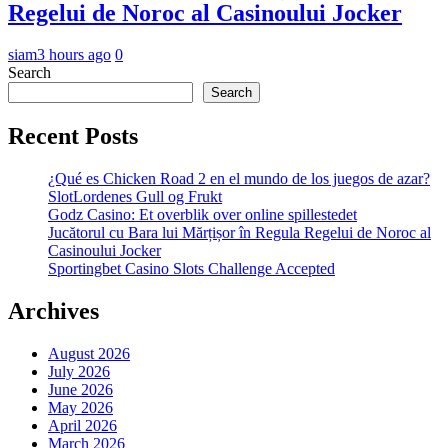
Regelui de Noroc al Casinoului Jocker
siam
3 hours ago
0
Search
Search
Recent Posts
¿Qué es Chicken Road 2 en el mundo de los juegos de azar?
SlotLordenes Gull og Frukt
Godz Casino: Et overblik over online spillestedet
Jucătorul cu Bara lui Mărțișor în Regula Regelui de Noroc al
Casinoului Jocker
Sportingbet Casino Slots Challenge Accepted
Archives
August 2026
July 2026
June 2026
May 2026
April 2026
March 2026