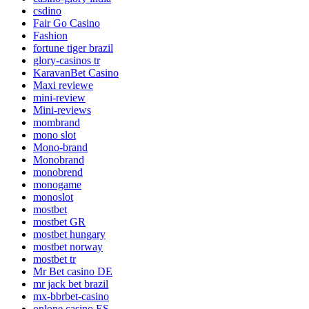
csdino
Fair Go Casino
Fashion
fortune tiger brazil
glory-casinos tr
KaravanBet Casino
Maxi reviewe
mini-review
Mini-reviews
mombrand
mono slot
Mono-brand
Monobrand
monobrend
monogame
monoslot
mostbet
mostbet GR
mostbet hungary
mostbet norway
mostbet tr
Mr Bet casino DE
mr jack bet brazil
mx-bbrbet-casino
onlone casino ES