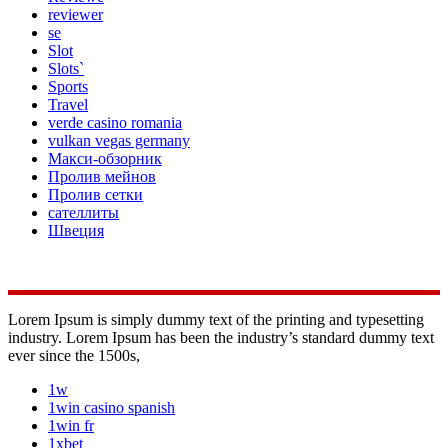
reviewer
se
Slot
Slots`
Sports
Travel
verde casino romania
vulkan vegas germany
Макси-обзорник
Пролив мейнов
Пролив сетки
сателлиты
Швеция
Lorem Ipsum is simply dummy text of the printing and typesetting
industry. Lorem Ipsum has been the industry’s standard dummy text
ever since the 1500s,
1w
1win casino spanish
1win fr
1xbet