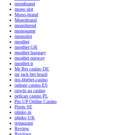
mombrand
mono slot
Mono-brand
Monobrand
monobrend
monogame
monoslot
mostbet
mostbet GR
mostbet hungary
mostbet norway
mostbet tr
Mr Bet casino DE
mr jack bet brazil
mx-bbrbet-casino
onlone casino ES
ozwin au casino
pelican casino PL
Pin UP Online Casino
Pirots SE
plinko in
plinko UK
restaurant
Review
Reviewe