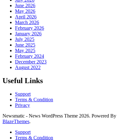
June 2026
May 2026
April 2026
March 2026
February 2026
January 2026
July 2025
June 2025
May 2025
February 2024
December 2023
August 2022
Useful Links
Support
Terms & Condition
Privacy
Newsmatic - News WordPress Theme 2026. Powered By
BlazeThemes
.
Support
Terms & Condition