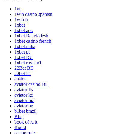
1w
1win casino spanish
1win fr
1xbet
1xbet apk
1xbet Bangladesh
1xbet casino french
1xbet india
1xbet pt
1xbet RU
1xbet russian1
22Bet BD
22bet IT
austria
aviator casino DE
aviator IN
aviator ke
aviator mz
aviator ng
b1bet brazil
Blog
book of ra it
Brand
casibom-tg