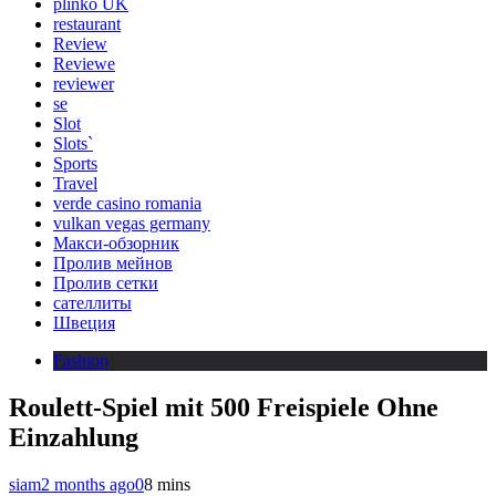
plinko UK
restaurant
Review
Reviewe
reviewer
se
Slot
Slots`
Sports
Travel
verde casino romania
vulkan vegas germany
Макси-обзорник
Пролив мейнов
Пролив сетки
сателлиты
Швеция
Fashion
Roulett-Spiel mit 500 Freispiele Ohne
Einzahlung
siam
2 months ago
0
8 mins