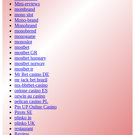
Mini-reviews
mombrand
mono slot
Mono-brand
Monobrand
monobrend
monogame
monoslot
mostbet
mostbet GR
mostbet hungary
mostbet norway
mostbet tr
Mr Bet casino DE
mr jack bet brazil
mx-bbrbet-casino
onlone casino ES
ozwin au casino
pelican casino PL
Pin UP Online Casino
Pirots SE
plinko in
plinko UK
restaurant
Review