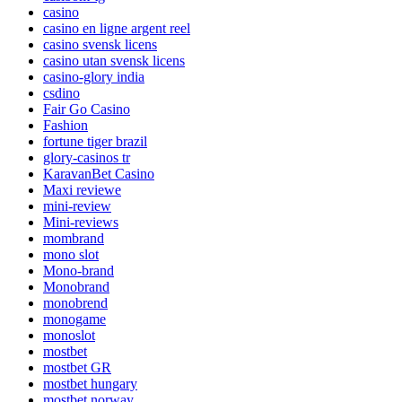
casino
casino en ligne argent reel
casino svensk licens
casino utan svensk licens
casino-glory india
csdino
Fair Go Casino
Fashion
fortune tiger brazil
glory-casinos tr
KaravanBet Casino
Maxi reviewe
mini-review
Mini-reviews
mombrand
mono slot
Mono-brand
Monobrand
monobrend
monogame
monoslot
mostbet
mostbet GR
mostbet hungary
mostbet norway