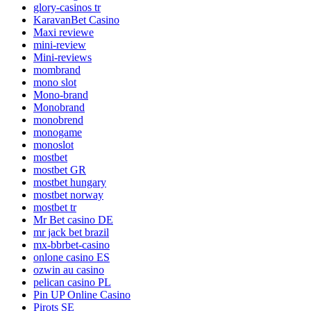
glory-casinos tr
KaravanBet Casino
Maxi reviewe
mini-review
Mini-reviews
mombrand
mono slot
Mono-brand
Monobrand
monobrend
monogame
monoslot
mostbet
mostbet GR
mostbet hungary
mostbet norway
mostbet tr
Mr Bet casino DE
mr jack bet brazil
mx-bbrbet-casino
onlone casino ES
ozwin au casino
pelican casino PL
Pin UP Online Casino
Pirots SE