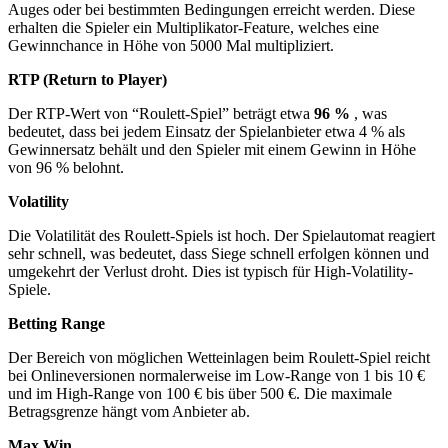
Auges oder bei bestimmten Bedingungen erreicht werden. Diese
erhalten die Spieler ein Multiplikator-Feature, welches eine
Gewinnchance in Höhe von 5000 Mal multipliziert.
RTP (Return to Player)
Der RTP-Wert von “Roulett-Spiel” beträgt etwa
96 %
, was
bedeutet, dass bei jedem Einsatz der Spielanbieter etwa 4 % als
Gewinnersatz behält und den Spieler mit einem Gewinn in Höhe
von 96 % belohnt.
Volatility
Die Volatilität des Roulett-Spiels ist hoch. Der Spielautomat reagiert
sehr schnell, was bedeutet, dass Siege schnell erfolgen können und
umgekehrt der Verlust droht. Dies ist typisch für High-Volatility-
Spiele.
Betting Range
Der Bereich von möglichen Wetteinlagen beim Roulett-Spiel reicht
bei Onlineversionen normalerweise im Low-Range von 1 bis 10 €
und im High-Range von 100 € bis über 500 €. Die maximale
Betragsgrenze hängt vom Anbieter ab.
Max Win