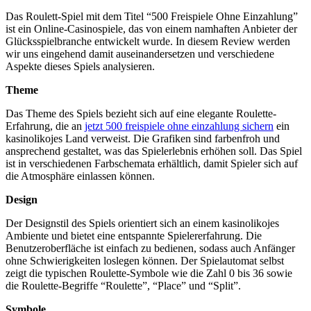
Das Roulett-Spiel mit dem Titel “500 Freispiele Ohne Einzahlung”
ist ein Online-Casinospiele, das von einem namhaften Anbieter der
Glücksspielbranche entwickelt wurde. In diesem Review werden
wir uns eingehend damit auseinandersetzen und verschiedene
Aspekte dieses Spiels analysieren.
Theme
Das Theme des Spiels bezieht sich auf eine elegante Roulette-
Erfahrung, die an
jetzt 500 freispiele ohne einzahlung sichern
ein
kasinolikojes Land verweist. Die Grafiken sind farbenfroh und
ansprechend gestaltet, was das Spielerlebnis erhöhen soll. Das Spiel
ist in verschiedenen Farbschemata erhältlich, damit Spieler sich auf
die Atmosphäre einlassen können.
Design
Der Designstil des Spiels orientiert sich an einem kasinolikojes
Ambiente und bietet eine entspannte Spielererfahrung. Die
Benutzeroberfläche ist einfach zu bedienen, sodass auch Anfänger
ohne Schwierigkeiten loslegen können. Der Spielautomat selbst
zeigt die typischen Roulette-Symbole wie die Zahl 0 bis 36 sowie
die Roulette-Begriffe “Roulette”, “Place” und “Split”.
Symbole