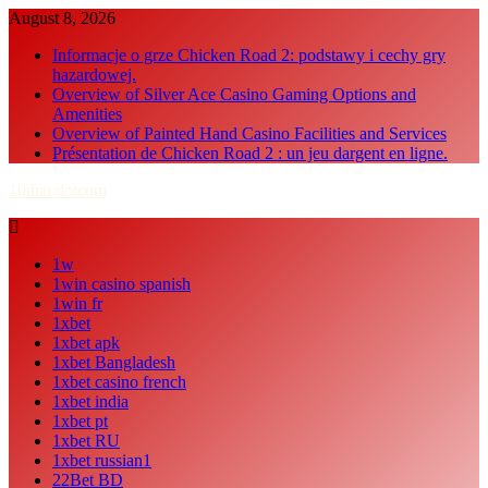
Skip
August 8, 2026
to
Informacje o grze Chicken Road 2: podstawy i cechy gry
content
hazardowej.
Overview of Silver Ace Casino Gaming Options and
Amenities
Overview of Painted Hand Casino Facilities and Services
Présentation de Chicken Road 2 : un jeu dargent en ligne.
10thai dotcom
1w
1win casino spanish
1win fr
1xbet
1xbet apk
1xbet Bangladesh
1xbet casino french
1xbet india
1xbet pt
1xbet RU
1xbet russian1
22Bet BD