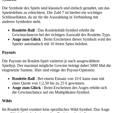
Die Symbole des Spiels sind klassisch und einfach gestaltet, um das
Spielerlebnis zu erleichtern. Die Zahl 7 ist hierbei ein wichtiger
Schlüsselfaktor, da sie für die Auszahlung in Verbindung mit
anderen Symbolen steht.
Roulette-Ball
: Das Roulettobäll-Symbol erhöht die
Gewinnchancen bei der richtigen Auswahl des Roulette-Typs.
Auge zum Glück
: Beim Erscheinen dieses Symbols wird der
Spieler automatisch mit 10 freien Spins belohnt.
Payouts
Die Payouts im Roulett-Spiel variieren je nach ausgewähltem
Spieltyp. Der maximal mögliche Gewinn beträgt dabei 5000 Mal die
eingesetzte Summe. Hier sind einige der Payout-Optionen:
Roulette-Ball
: Bei einem Einsatz von 10 € kann man mit
einer Quote von 1:2,50 bis zu 25 € gewinnen.
Auge zum Glück
: Beim Erscheinen des Auges erhöht sich
die Gewinnchance auf ein Multiplikator-Symbol.
Wilds
Im Roulett-Spiel existiert kein spezifisches Wild-Symbol. Das Auge