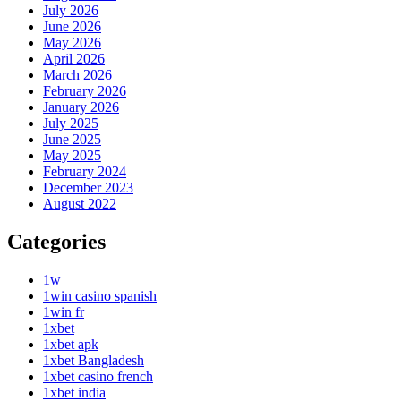
July 2026
June 2026
May 2026
April 2026
March 2026
February 2026
January 2026
July 2025
June 2025
May 2025
February 2024
December 2023
August 2022
Categories
1w
1win casino spanish
1win fr
1xbet
1xbet apk
1xbet Bangladesh
1xbet casino french
1xbet india