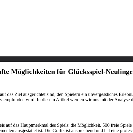
hafte Möglichkeiten für Glücksspiel-Neuling
auf das Ziel ausgerichtet sind, den Spielern ein unvergessliches Erlebni
ktiv empfunden wird. In diesem Artikel werden wir uns mit der Analyse 
 auf das Hauptmerkmal des Spiels: die Möglichkeit, 500 freie Spiele o
menten ausgestattet ist. Die Grafik ist ansprechend und hat eine profe