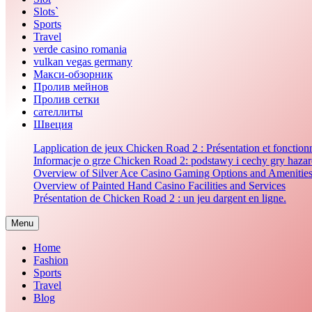
Slots`
Sports
Travel
verde casino romania
vulkan vegas germany
Макси-обзорник
Пролив мейнов
Пролив сетки
сателлиты
Швеция
Lapplication de jeux Chicken Road 2 : Présentation et fonctionn
Informacje o grze Chicken Road 2: podstawy i cechy gry haza
Overview of Silver Ace Casino Gaming Options and Amenitie
Overview of Painted Hand Casino Facilities and Services
Présentation de Chicken Road 2 : un jeu dargent en ligne.
Menu
Home
Fashion
Sports
Travel
Blog