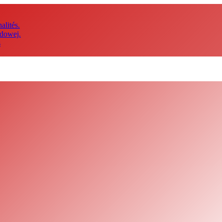
alités.
rdowej.
s