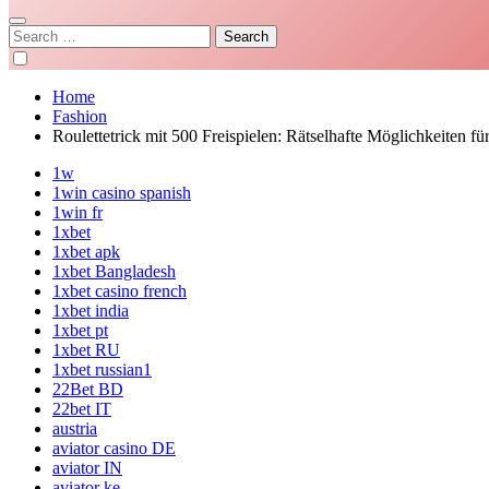
Search
for:
Home
Fashion
Roulettetrick mit 500 Freispielen: Rätselhafte Möglichkeiten f
1w
1win casino spanish
1win fr
1xbet
1xbet apk
1xbet Bangladesh
1xbet casino french
1xbet india
1xbet pt
1xbet RU
1xbet russian1
22Bet BD
22bet IT
austria
aviator casino DE
aviator IN
aviator ke