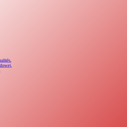
alités.
rdowej.
s