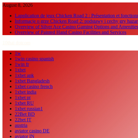
Skip
August 8, 2026
to
Lapplication de jeux Chicken Road 2 : Présentation et fonctionn
content
Informacje o grze Chicken Road 2: podstawy i cechy gry haza
Overview of Silver Ace Casino Gaming Options and Amenitie
Overview of Painted Hand Casino Facilities and Services
10thai dotcom
1w
1win casino spanish
1win fr
1xbet
1xbet apk
1xbet Bangladesh
1xbet casino french
1xbet india
1xbet pt
1xbet RU
1xbet russian1
22Bet BD
22bet IT
austria
aviator casino DE
aviator IN