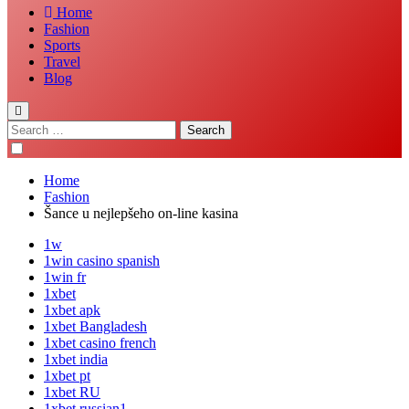
Home
Fashion
Sports
Travel
Blog
Search
for:
Home
Fashion
Šance u nejlepšeho on-line kasina
1w
1win casino spanish
1win fr
1xbet
1xbet apk
1xbet Bangladesh
1xbet casino french
1xbet india
1xbet pt
1xbet RU
1xbet russian1