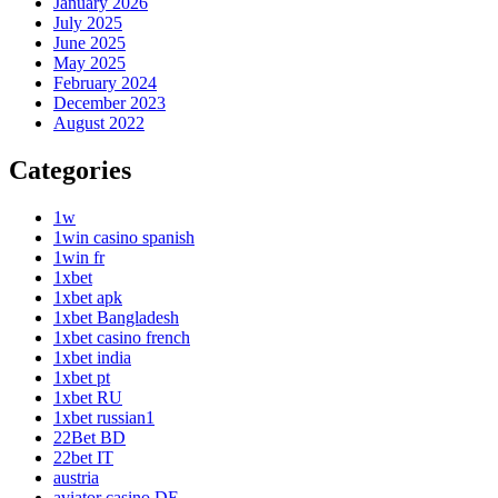
January 2026
July 2025
June 2025
May 2025
February 2024
December 2023
August 2022
Categories
1w
1win casino spanish
1win fr
1xbet
1xbet apk
1xbet Bangladesh
1xbet casino french
1xbet india
1xbet pt
1xbet RU
1xbet russian1
22Bet BD
22bet IT
austria
aviator casino DE