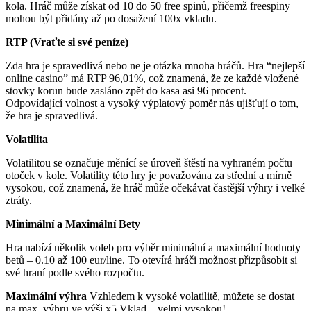
kola. Hráč může získat od 10 do 50 free spinů, přičemž freespiny
mohou být přidány až po dosažení 100x vkladu.
RTP (Vraťte si své peníze)
Zda hra je spravedlivá nebo ne je otázka mnoha hráčů. Hra “nejlepší
online casino” má RTP 96,01%, což znamená, že ze každé vložené
stovky korun bude zasláno zpět do kasa asi 96 procent.
Odpovídající volnost a vysoký výplatový poměr nás ujišťují o tom,
že hra je spravedlivá.
Volatilita
Volatilitou se označuje měnící se úroveň štěstí na vyhraném počtu
otoček v kole. Volatility této hry je považována za střední a mírně
vysokou, což znamená, že hráč může očekávat častější výhry i velké
ztráty.
Minimální a Maximální Bety
Hra nabízí několik voleb pro výběr minimální a maximální hodnoty
betů – 0.10 až 100 eur/line. To otevírá hráči možnost přizpůsobit si
své hraní podle svého rozpočtu.
Maximální výhra
Vzhledem k vysoké volatilitě, můžete se dostat
na max. výhru ve výši x5 Vklad – velmi vysokou!