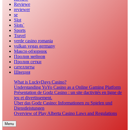
Reviewe
reviewer
se
Slot
Slots`
Sports
Travel
verde casino romania
vulkan vegas germany
Макси-обзорник
Пролив мейнов
Пролив сетки
сателлиты
Швеция
What is LuckyDays Casino?
Understanding YoYo Casino as a Online Gaming Platform
Présentation de Godz Casino : un site dactivités en ligne de
jeu et divertissement.
Über das Godz Casino: Informationen zu Spielen und
Dienstleistungen
Overview of Play Alberta Casino Laws and Regulations
Menu