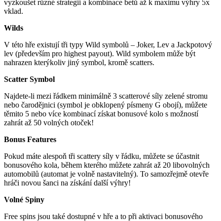
vyzkoušet různé strategii a kombinace betů až k maximu výhry 5x
vklad.
Wilds
V této hře existují tři typy Wild symbolů – Joker, Lev a Jackpotový
lev (především pro highest payout). Wild symbolem může být
nahrazen kterýkoliv jiný symbol, kromě scatters.
Scatter Symbol
Najdete-li mezi řádkem minimálně 3 scatterové síly zelené stromu
nebo čarodějnici (symbol je obklopený písmeny G obojí), můžete
těmito 5 nebo více kombinací získat bonusové kolo s možností
zahrát až 50 volných otoček!
Bonus Features
Pokud máte alespoň tři scattery síly v řádku, můžete se účastnit
bonusového kola, během kterého můžete zahrát až 20 libovolných
automobilů (automat je volně nastavitelný). To samozřejmě otevře
hráči novou šanci na získání další výhry!
Volné Spiny
Free spins jsou také dostupné v hře a to při aktivaci bonusového