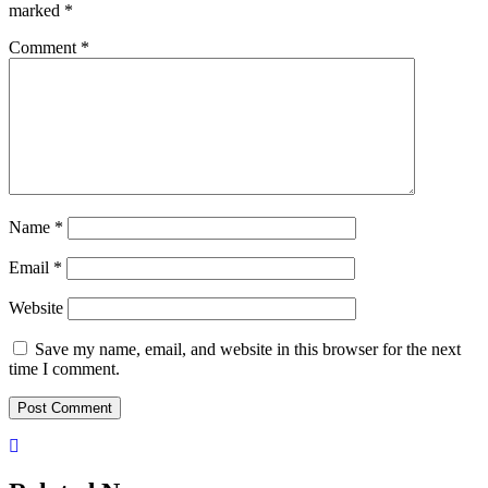
marked
*
Comment
*
Name
*
Email
*
Website
Save my name, email, and website in this browser for the next
time I comment.