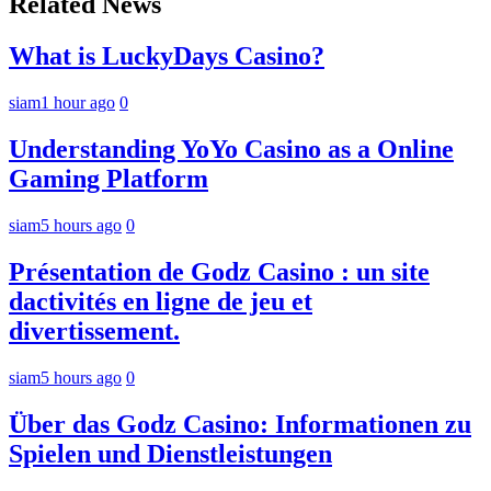
Related News
What is LuckyDays Casino?
siam
1 hour ago
0
Understanding YoYo Casino as a Online
Gaming Platform
siam
5 hours ago
0
Présentation de Godz Casino : un site
dactivités en ligne de jeu et
divertissement.
siam
5 hours ago
0
Über das Godz Casino: Informationen zu
Spielen und Dienstleistungen