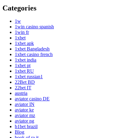
Categories
1w
1win casino spanish
1win fr
1xbet
1xbet apk
1xbet Bangladesh
1xbet casino french
1xbet india
1xbet pt
1xbet RU
1xbet russian1
22Bet BD
22bet IT
austria
aviator casino DE
aviator IN
aviator ke
aviator mz
aviator ng
b1bet brazil
Blog
book of ra it