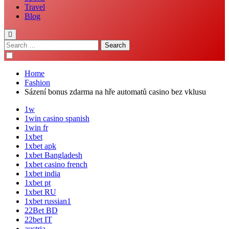
Travel
Blog
Search
for:
Home
Fashion
Sázení bonus zdarma na hře automatů casino bez vklusu
1w
1win casino spanish
1win fr
1xbet
1xbet apk
1xbet Bangladesh
1xbet casino french
1xbet india
1xbet pt
1xbet RU
1xbet russian1
22Bet BD
22bet IT
austria