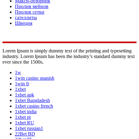
Макси-обзорник
Пролив мейнов
Пролив сетки
сателлиты
Швеция
Lorem Ipsum is simply dummy text of the printing and typesetting
industry. Lorem Ipsum has been the industry’s standard dummy text
ever since the 1500s,
1w
1win casino spanish
1win fr
1xbet
1xbet apk
1xbet Bangladesh
1xbet casino french
1xbet india
1xbet pt
1xbet RU
1xbet russian1
22Bet BD