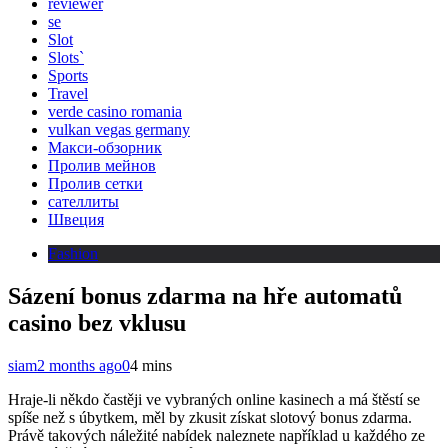
reviewer
se
Slot
Slots`
Sports
Travel
verde casino romania
vulkan vegas germany
Макси-обзорник
Пролив мейнов
Пролив сетки
сателлиты
Швеция
Fashion
Sázení bonus zdarma na hře automatů
casino bez vklusu
siam
2 months ago
0
4 mins
Hraje-li někdo častěji ve vybraných online kasinech a má štěstí se
spíše než s úbytkem, měl by zkusit získat slotový bonus zdarma.
Právě takových náležité nabídek naleznete například u každého ze