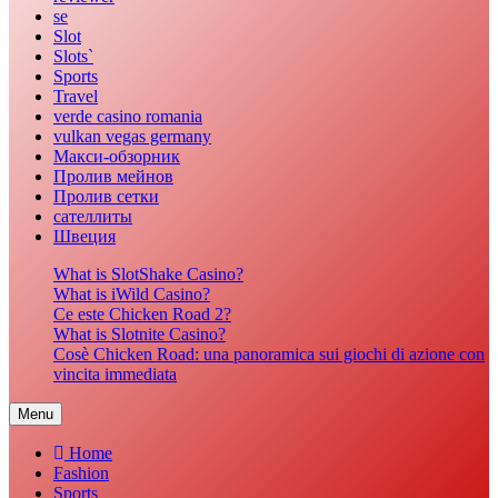
se
Slot
Slots`
Sports
Travel
verde casino romania
vulkan vegas germany
Макси-обзорник
Пролив мейнов
Пролив сетки
сателлиты
Швеция
What is SlotShake Casino?
What is iWild Casino?
Ce este Chicken Road 2?
What is Slotnite Casino?
Cosè Chicken Road: una panoramica sui giochi di azione con
vincita immediata
Menu
Home
Fashion
Sports