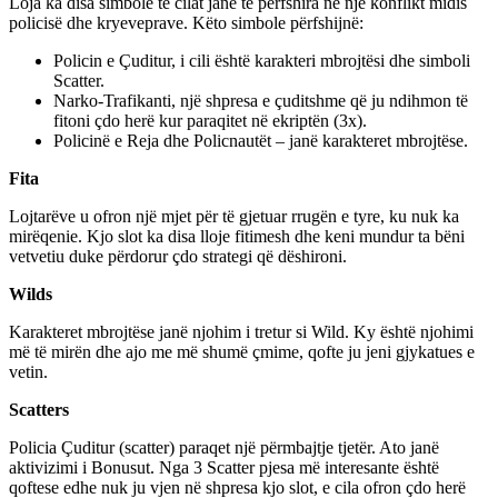
Loja ka disa simbole të cilat janë të përfshira në një konflikt midis
policisë dhe kryeveprave. Këto simbole përfshijnë:
Policin e Çuditur, i cili është karakteri mbrojtësi dhe simboli
Scatter.
Narko-Trafikanti, një shpresa e çuditshme që ju ndihmon të
fitoni çdo herë kur paraqitet në ekriptën (3x).
Policinë e Reja dhe Policnautët – janë karakteret mbrojtëse.
Fita
Lojtarëve u ofron një mjet për të gjetuar rrugën e tyre, ku nuk ka
mirëqenie. Kjo slot ka disa lloje fitimesh dhe keni mundur ta bëni
vetvetiu duke përdorur çdo strategi që dëshironi.
Wilds
Karakteret mbrojtëse janë njohim i tretur si Wild. Ky është njohimi
më të mirën dhe ajo me më shumë çmime, qofte ju jeni gjykatues e
vetin.
Scatters
Policia Çuditur (scatter) paraqet një përmbajtje tjetër. Ato janë
aktivizimi i Bonusut. Nga 3 Scatter pjesa më interesante është
qoftese edhe nuk ju vjen në shpresa kjo slot, e cila ofron çdo herë