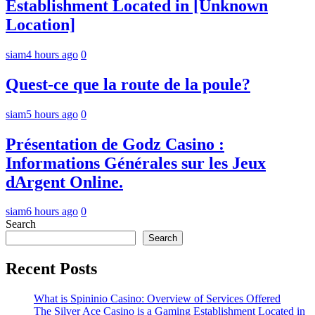
Establishment Located in [Unknown
Location]
siam
4 hours ago
0
Quest-ce que la route de la poule?
siam
5 hours ago
0
Présentation de Godz Casino :
Informations Générales sur les Jeux
dArgent Online.
siam
6 hours ago
0
Search
Search
Recent Posts
What is Spininio Casino: Overview of Services Offered
The Silver Ace Casino is a Gaming Establishment Located in