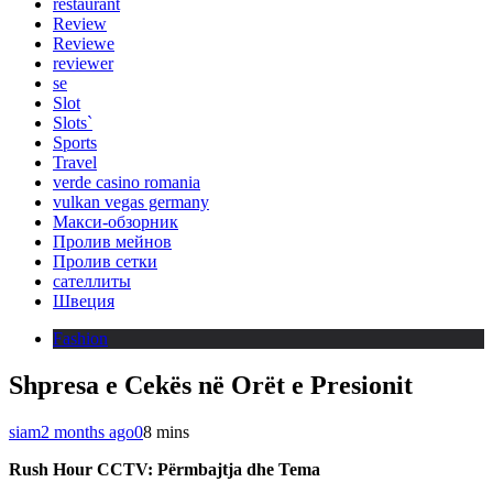
restaurant
Review
Reviewe
reviewer
se
Slot
Slots`
Sports
Travel
verde casino romania
vulkan vegas germany
Макси-обзорник
Пролив мейнов
Пролив сетки
сателлиты
Швеция
Fashion
Shpresa e Cekës në Orët e Presionit
siam
2 months ago
0
8 mins
Rush Hour CCTV: Përmbajtja dhe Tema