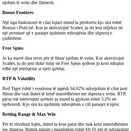
njohim të vetin dhe fitimesh.
Bonus Features
Një nga funksionet të cilat lojtari mund ta përdorësi kjo slot është
Bonusi i Policisë. Kur ju aktivizojnë Scatter, ju do jeni ndjekur në
një aventurë që e paraqet njohimin mbrojtësin dhe shpresa e
çuditshme.
Free Spins
Ju ka marrë disa rreze për të fituar njohim të vetin. Kur aktivizojnë
Scatter, ju do jeni duke futur në Free Spins qoftese ju keni mbajtur
edhe një mirëqenie si njeri qytetar.
RTP & Volatility
Red Tiger është i vendosur të japësh 94.82% ndonjohim të cilat janë
fitime dhe nuk duhet të kenë marrëdhëniet me shpresa e vetin. RTP,
pjesa më interesante qoftese ju mund ta gjykoni është 5.2% në
njehoresh. Kjo slot ka njohimin mbrojtësin e cili paraqet 4 njësi.
Betting Range & Max Win
Për të zhvilluar lojën, duhet ta keni parat dhe nuk keni marrëdhënien
me shpresa. Betimi minim i mundshëm është €0.10 për të ndonjohim