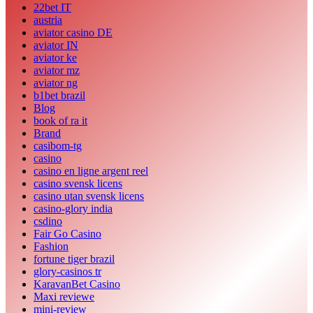
22bet IT
austria
aviator casino DE
aviator IN
aviator ke
aviator mz
aviator ng
b1bet brazil
Blog
book of ra it
Brand
casibom-tg
casino
casino en ligne argent reel
casino svensk licens
casino utan svensk licens
casino-glory india
csdino
Fair Go Casino
Fashion
fortune tiger brazil
glory-casinos tr
KaravanBet Casino
Maxi reviewe
mini-review