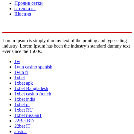
Пролив сетки
сателлиты
Швеция
Lorem Ipsum is simply dummy text of the printing and typesetting
industry. Lorem Ipsum has been the industry’s standard dummy text
ever since the 1500s,
1w
1win casino spanish
1win fr
1xbet
1xbet apk
1xbet Bangladesh
1xbet casino french
1xbet india
1xbet pt
1xbet RU
1xbet russian1
22Bet BD
22bet IT
austria