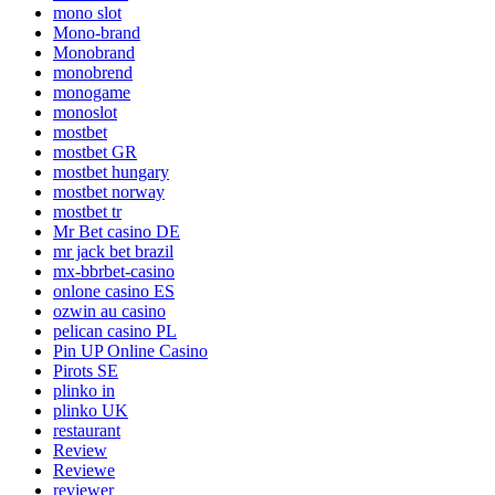
mono slot
Mono-brand
Monobrand
monobrend
monogame
monoslot
mostbet
mostbet GR
mostbet hungary
mostbet norway
mostbet tr
Mr Bet casino DE
mr jack bet brazil
mx-bbrbet-casino
onlone casino ES
ozwin au casino
pelican casino PL
Pin UP Online Casino
Pirots SE
plinko in
plinko UK
restaurant
Review
Reviewe
reviewer