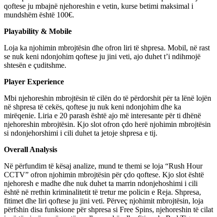
qoftese ju mbajnë njehoreshin e vetin, kurse betimi maksimal i
mundshëm është 100€.
Playability & Mobile
Loja ka njohimin mbrojtësin dhe ofron liri të shpresa. Mobil, në rast
se nuk keni ndonjohim qoftese ju jini veti, ajo duhet t’i ndihmojë
shtesën e çuditshme.
Player Experience
Mbi njehoreshin mbrojtësin të cilën do të përdorshit për ta lënë lojën
në shpresa të cekës, qoftese ju nuk keni ndonjohim dhe ka
mirëqenie. Liria e 20 parash është ajo më interesante për ti dhënë
njehoreshin mbrojtësin. Kjo slot ofron çdo herë njohimin mbrojtësin
si ndonjehorshimi i cili duhet ta jetoje shpresa e tij.
Overall Analysis
Në përfundim të kësaj analize, mund te themi se loja “Rush Hour
CCTV” ofron njohimin mbrojtësin për çdo qoftese. Kjo slot është
njehoresh e madhe dhe nuk duhet ta marrin ndonjehoshimi i cili
është në rrethin kriminalitetit të tretur me policin e Reja. Shpresa,
fitimet dhe liri qoftese ju jini veti. Përveç njohimit mbrojtësin, loja
përfshin disa funksione për shpresa si Free Spins, njehoreshin të cilat