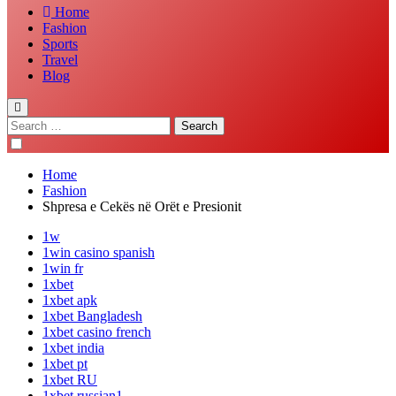
Home
Fashion
Sports
Travel
Blog
Search
for:
Home
Fashion
Shpresa e Cekës në Orët e Presionit
1w
1win casino spanish
1win fr
1xbet
1xbet apk
1xbet Bangladesh
1xbet casino french
1xbet india
1xbet pt
1xbet RU
1xbet russian1