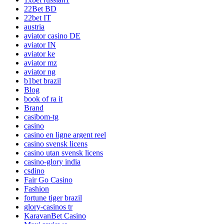
22Bet BD
22bet IT
austria
aviator casino DE
aviator IN
aviator ke
aviator mz
aviator ng
b1bet brazil
Blog
book of ra it
Brand
casibom-tg
casino
casino en ligne argent reel
casino svensk licens
casino utan svensk licens
casino-glory india
csdino
Fair Go Casino
Fashion
fortune tiger brazil
glory-casinos tr
KaravanBet Casino