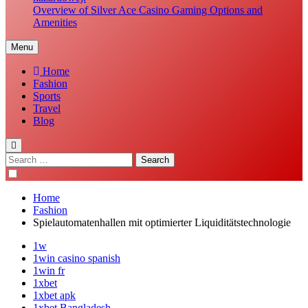
Overview of Silver Ace Casino Gaming Options and
Amenities
Menu
Home
Fashion
Sports
Travel
Blog
Search
for:
Home
Fashion
Spielautomatenhallen mit optimierter Liquiditätstechnologie
1w
1win casino spanish
1win fr
1xbet
1xbet apk
1xbet Bangladesh