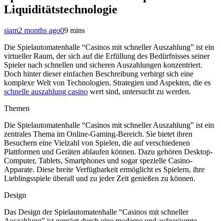
Liquiditätstechnologie
siam
2 months ago
0
9 mins
Die Spielautomatenhalle “Casinos mit schneller Auszahlung” ist ein
virtueller Raum, der sich auf die Erfüllung des Bedürfnisses seiner
Spieler nach schnellen und sicheren Auszahlungen konzentriert.
Doch hinter dieser einfachen Beschreibung verbirgt sich eine
komplexe Welt von Technologien, Strategien und Aspekten, die es
schnelle auszahlung casino
wert sind, untersucht zu werden.
Themen
Die Spielautomatenhalle “Casinos mit schneller Auszahlung” ist ein
zentrales Thema im Online-Gaming-Bereich. Sie bietet ihren
Besuchern eine Vielzahl von Spielen, die auf verschiedenen
Plattformen und Geräten ablaufen können. Dazu gehören Desktop-
Computer, Tablets, Smartphones und sogar spezielle Casino-
Apparate. Diese breite Verfügbarkeit ermöglicht es Spielern, ihre
Lieblingsspiele überall und zu jeder Zeit genießen zu können.
Design
Das Design der Spielautomatenhalle “Casinos mit schneller
Auszahlung” ist geprägt durch eine moderne und aufgeräumte