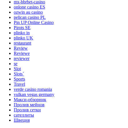
mx-bbrbet-casino
onlone casino ES
ozwin au casino
pelican casino PL
Pin UP Online Casino
Pirots SE
plinko in
plinko UK
restaurant
Review
Reviewe
reviewer
se
Slot
Slots`
Sports
Travel
verde casino romania
vulkan vegas germany
Макси-обзорник
Пролив мейнов
Пролив сетки
сателлиты
Швеция