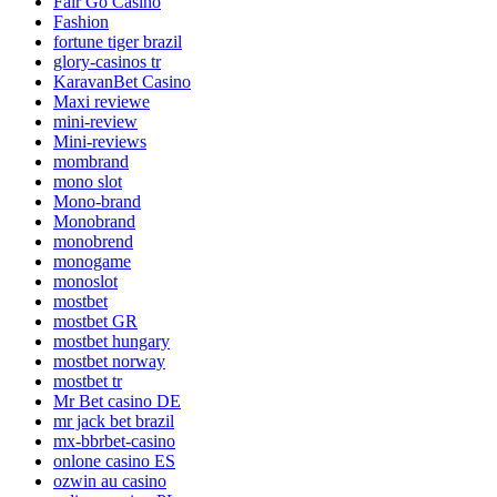
Fair Go Casino
Fashion
fortune tiger brazil
glory-casinos tr
KaravanBet Casino
Maxi reviewe
mini-review
Mini-reviews
mombrand
mono slot
Mono-brand
Monobrand
monobrend
monogame
monoslot
mostbet
mostbet GR
mostbet hungary
mostbet norway
mostbet tr
Mr Bet casino DE
mr jack bet brazil
mx-bbrbet-casino
onlone casino ES
ozwin au casino