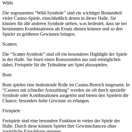
Wilds
Die sogenannten “Wild-Symbole” sind ein wichtiger Bestandteil
vieler Casino-Spiele, einschließlich denen in dieser Halle. Sie
können für alle anderen Symbole stehen, was bedeutet, dass sie bei
bestimmten Kombinationen als Ersatz dienen können und so den
Spieler zu größeren Gewinnen bringen.
Scatters
Die “Scatter-Symbole” sind oft ein besonderes Highlight der Spiele
in der Halle. Sie lösen einen Bonusrunden aus und ermöglichen
dabei, Freispiele für die Teilnahme am Spiel abzuspielen.
Boni
Boni spielen eine bedeutende Rolle im Casino-Bereich insgesamt. In
“Casinos mit schneller Auszahlung” werden sie oft durch spezielle
Symbole oder Kombinationen ausgelöst und bieten den Spielern die
Chance, besonders hohe Gewinne zu erlangen.
Freispiele
Freispiele sind eine besondere Funktion in vielen der Spiele der
Halle. Durch diese können Spieler ihre Gewinnchancen ohne
zusätzliche Einzahlung steigern.