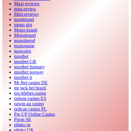
Maxi reviewe
mini-review
Mini-reviews
mombrand
mono slot
Mono-brand
Monobrand
monobrend
monogame
monoslot
mostbet
mostbet GR
mostbet hungary
mostbet norway
mostbet tr
Mr Bet casino DE
mr jack bet brazil
mx-bbrbet-casino
onlone casino ES
ozwin au casino
pelican casino PL
Pin UP Online Casino
Pirots SE
plinko in
plinko UK