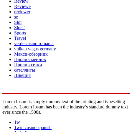
Review
Reviewe
reviewer
se
Slot
Slots`
Sports
Travel
verde casino romania
vulkan vegas germany
Макси-обзорник
Пролив мейнов
Пролив сетки
сателлиты
Швеция
Lorem Ipsum is simply dummy text of the printing and typesetting
industry. Lorem Ipsum has been the industry’s standard dummy text
ever since the 1500s,
1w
1win casino spanish