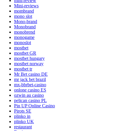
mini-review
Mini-reviews
mombrand
mono slot
Mono-brand
Monobrand
monobrend
monogame
monoslot
mostbet
mostbet GR
mostbet hungary
mostbet norway
mostbet tr
Mr Bet casino DE
mr jack bet brazil
mx-bbrbet-casino
onlone casino ES
ozwin au casino
pelican casino PL
Pin UP Online Casino
Pirots SE
plinko in
plinko UK
restaurant