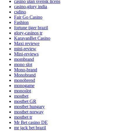
casino utan svensk licens
casino-glory india
csdino
Fair Go Casino
Fashion
fortune tiger brazil
glory-casinos tr
KaravanBet Casino
Maxi reviewe
mini-review
Mini-reviews
mombrand
mono slot
Mono-brand
Monobrand
monobrend
monogame
monoslot
mostbet
mostbet GR
mostbet hungary
mostbet norway
mostbet tr
Mr Bet casino DE
mr jack bet brazil