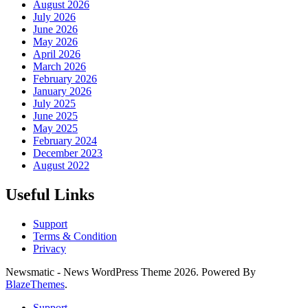
August 2026
July 2026
June 2026
May 2026
April 2026
March 2026
February 2026
January 2026
July 2025
June 2025
May 2025
February 2024
December 2023
August 2022
Useful Links
Support
Terms & Condition
Privacy
Newsmatic - News WordPress Theme 2026. Powered By
BlazeThemes
.
Support