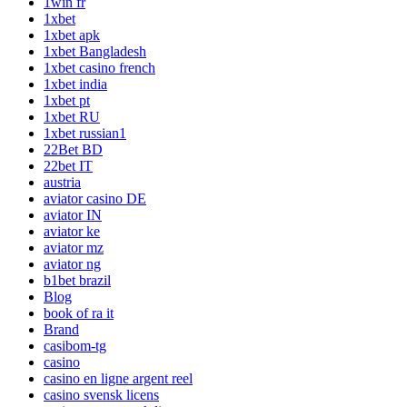
1win fr
1xbet
1xbet apk
1xbet Bangladesh
1xbet casino french
1xbet india
1xbet pt
1xbet RU
1xbet russian1
22Bet BD
22bet IT
austria
aviator casino DE
aviator IN
aviator ke
aviator mz
aviator ng
b1bet brazil
Blog
book of ra it
Brand
casibom-tg
casino
casino en ligne argent reel
casino svensk licens