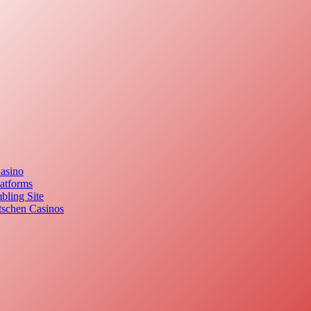
asino
atforms
bling Site
tschen Casinos