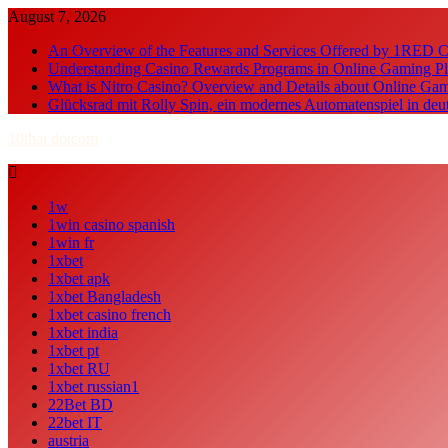
Skip
August 7, 2026
to
An Overview of the Features and Services Offered by 1RED C
content
Understanding Casino Rewards Programs in Online Gaming Pl
What is Nitro Casino? Overview and Details about Online Gam
Glücksrad mit Rolly Spin, ein modernes Automatenspiel in deu
10thai dotcom
1w
1win casino spanish
1win fr
1xbet
1xbet apk
1xbet Bangladesh
1xbet casino french
1xbet india
1xbet pt
1xbet RU
1xbet russian1
22Bet BD
22bet IT
austria