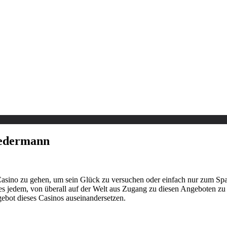
jedermann
les Casino zu gehen, um sein Glück zu versuchen oder einfach nur zum 
t es jedem, von überall auf der Welt aus Zugang zu diesen Angeboten z
gebot dieses Casinos auseinandersetzen.