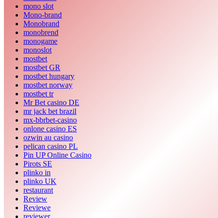
mono slot
Mono-brand
Monobrand
monobrend
monogame
monoslot
mostbet
mostbet GR
mostbet hungary
mostbet norway
mostbet tr
Mr Bet casino DE
mr jack bet brazil
mx-bbrbet-casino
onlone casino ES
ozwin au casino
pelican casino PL
Pin UP Online Casino
Pirots SE
plinko in
plinko UK
restaurant
Review
Reviewe
reviewer