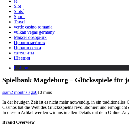
se
Slot
Slots`
Sports
Travel
verde casino romania
vulkan vegas germany
Макси-обзорник
Пролив мейнов
Пролив сетки
сателлиты
Швеция
Fashion
Spielbank Magdeburg – Glücksspiele für 
siam
2 months ago
0
10 mins
In der heutigen Zeit ist es nicht mehr notwendig, in ein traditionel
Casinos hat die Welt des Glücksspielns revolutioniert und ermöglich
In diesem Artikel werden wir uns in allen Details mit dem Online-An
Brand Overview