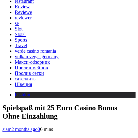
restaurant
Review
Reviewe
reviewer
se
Slot
Slots`
Sports
Travel
verde casino romania
vulkan vegas germany
Макси-обзорник
Пролив мейнов
Пролив сетки
сателлиты
Швеция
Fashion
Spielspaß mit 25 Euro Casino Bonus
Ohne Einzahlung
siam
2 months ago
0
6 mins