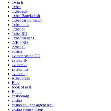
1win fr
1xbet
1xbet apk
1xbet Bangladesh
1xbet casino french
1xbet india
1xbet pt
1xbet RU
1xbet russian1
22Bet BD
22bet IT
austria
aviator casino DE
aviator IN
aviator ke
aviator mz
aviator ng
b1bet brazil
Blog
book of ra it
Brand
casibom-tg
casino
casino en ligne argent reel
casino svensk licens