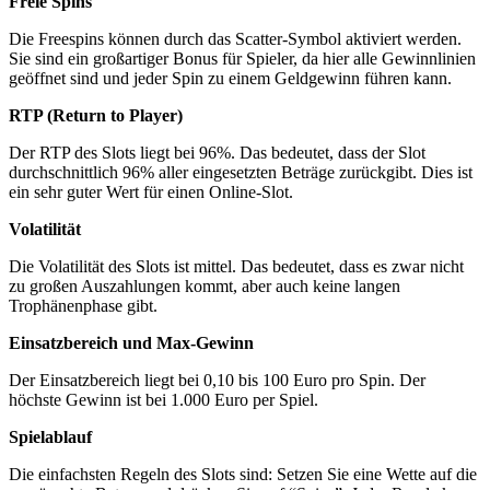
Freie Spins
Die Freespins können durch das Scatter-Symbol aktiviert werden.
Sie sind ein großartiger Bonus für Spieler, da hier alle Gewinnlinien
geöffnet sind und jeder Spin zu einem Geldgewinn führen kann.
RTP (Return to Player)
Der RTP des Slots liegt bei 96%. Das bedeutet, dass der Slot
durchschnittlich 96% aller eingesetzten Beträge zurückgibt. Dies ist
ein sehr guter Wert für einen Online-Slot.
Volatilität
Die Volatilität des Slots ist mittel. Das bedeutet, dass es zwar nicht
zu großen Auszahlungen kommt, aber auch keine langen
Trophänenphase gibt.
Einsatzbereich und Max-Gewinn
Der Einsatzbereich liegt bei 0,10 bis 100 Euro pro Spin. Der
höchste Gewinn ist bei 1.000 Euro per Spiel.
Spielablauf
Die einfachsten Regeln des Slots sind: Setzen Sie eine Wette auf die