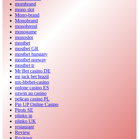
mombrand
mono slot
Mono-brand
Monobrand
monobrend
monogame
monoslot
mostbet
mostbet GR
mostbet hungary
mostbet norway
mostbet tr
Mr Bet casino DE
mr jack bet brazil
mx-bbrbet-casino
onlone casino ES
ozwin au casino
pelican casino PL
Pin UP Online Casino
Pirots SE
plinko in
plinko UK
restaurant
Review
Reviewe