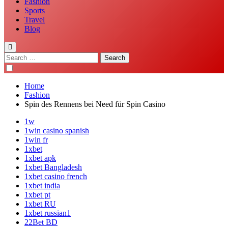
Fashion
Sports
Travel
Blog
Search
for:
Home
Fashion
Spin des Rennens bei Need für Spin Casino
1w
1win casino spanish
1win fr
1xbet
1xbet apk
1xbet Bangladesh
1xbet casino french
1xbet india
1xbet pt
1xbet RU
1xbet russian1
22Bet BD