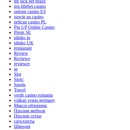
mr jack bet brazil
mx-bbrbet-casino
onlone casino ES
ozwin au casino
pelican casino PL
Pin UP Online Casino
Pirots SE
plinko in
plinko UK
restaurant
Review
Reviewe
reviewer
se
Slot
Slots`
Sports
Travel
verde casino romania
vulkan vegas germany
Макси-обзорник
Пролив мейнов
Пролив сетки
сателлиты
Швеция