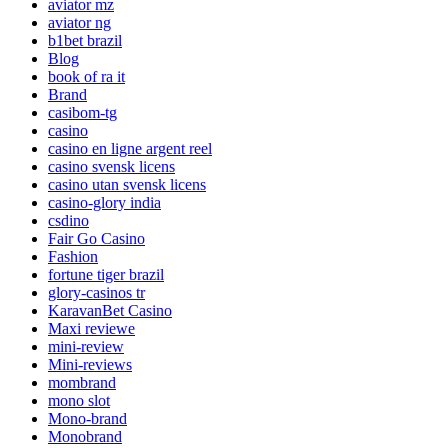
aviator mz
aviator ng
b1bet brazil
Blog
book of ra it
Brand
casibom-tg
casino
casino en ligne argent reel
casino svensk licens
casino utan svensk licens
casino-glory india
csdino
Fair Go Casino
Fashion
fortune tiger brazil
glory-casinos tr
KaravanBet Casino
Maxi reviewe
mini-review
Mini-reviews
mombrand
mono slot
Mono-brand
Monobrand