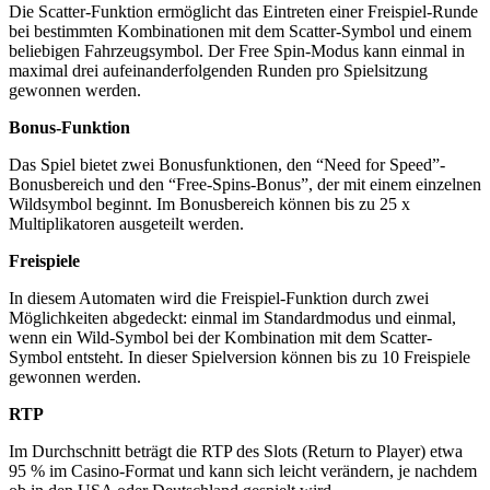
Die Scatter-Funktion ermöglicht das Eintreten einer Freispiel-Runde
bei bestimmten Kombinationen mit dem Scatter-Symbol und einem
beliebigen Fahrzeugsymbol. Der Free Spin-Modus kann einmal in
maximal drei aufeinanderfolgenden Runden pro Spielsitzung
gewonnen werden.
Bonus-Funktion
Das Spiel bietet zwei Bonusfunktionen, den “Need for Speed”-
Bonusbereich und den “Free-Spins-Bonus”, der mit einem einzelnen
Wildsymbol beginnt. Im Bonusbereich können bis zu 25 x
Multiplikatoren ausgeteilt werden.
Freispiele
In diesem Automaten wird die Freispiel-Funktion durch zwei
Möglichkeiten abgedeckt: einmal im Standardmodus und einmal,
wenn ein Wild-Symbol bei der Kombination mit dem Scatter-
Symbol entsteht. In dieser Spielversion können bis zu 10 Freispiele
gewonnen werden.
RTP
Im Durchschnitt beträgt die RTP des Slots (Return to Player) etwa
95 % im Casino-Format und kann sich leicht verändern, je nachdem