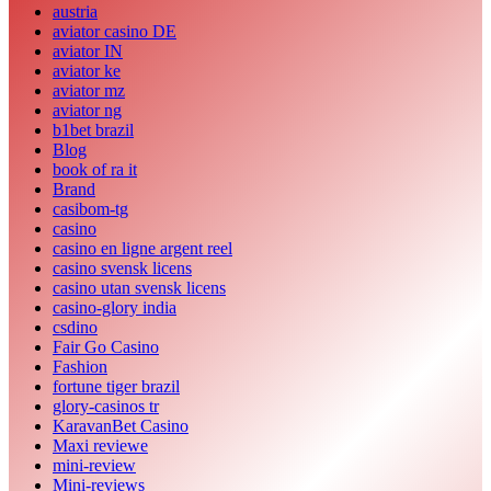
austria
aviator casino DE
aviator IN
aviator ke
aviator mz
aviator ng
b1bet brazil
Blog
book of ra it
Brand
casibom-tg
casino
casino en ligne argent reel
casino svensk licens
casino utan svensk licens
casino-glory india
csdino
Fair Go Casino
Fashion
fortune tiger brazil
glory-casinos tr
KaravanBet Casino
Maxi reviewe
mini-review
Mini-reviews