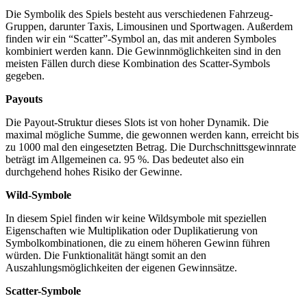
Die Symbolik des Spiels besteht aus verschiedenen Fahrzeug-
Gruppen, darunter Taxis, Limousinen und Sportwagen. Außerdem
finden wir ein “Scatter”-Symbol an, das mit anderen Symboles
kombiniert werden kann. Die Gewinnmöglichkeiten sind in den
meisten Fällen durch diese Kombination des Scatter-Symbols
gegeben.
Payouts
Die Payout-Struktur dieses Slots ist von hoher Dynamik. Die
maximal mögliche Summe, die gewonnen werden kann, erreicht bis
zu 1000 mal den eingesetzten Betrag. Die Durchschnittsgewinnrate
beträgt im Allgemeinen ca. 95 %. Das bedeutet also ein
durchgehend hohes Risiko der Gewinne.
Wild-Symbole
In diesem Spiel finden wir keine Wildsymbole mit speziellen
Eigenschaften wie Multiplikation oder Duplikatierung von
Symbolkombinationen, die zu einem höheren Gewinn führen
würden. Die Funktionalität hängt somit an den
Auszahlungsmöglichkeiten der eigenen Gewinnsätze.
Scatter-Symbole