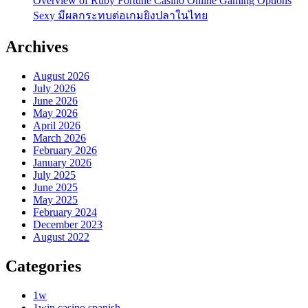
Overview of Ruby Fortune Casino Online Gaming Options
Sexy มีผลกระทบต่อเกมยิงปลาในไทย
Archives
August 2026
July 2026
June 2026
May 2026
April 2026
March 2026
February 2026
January 2026
July 2025
June 2025
May 2025
February 2024
December 2023
August 2022
Categories
1w
1win casino spanish