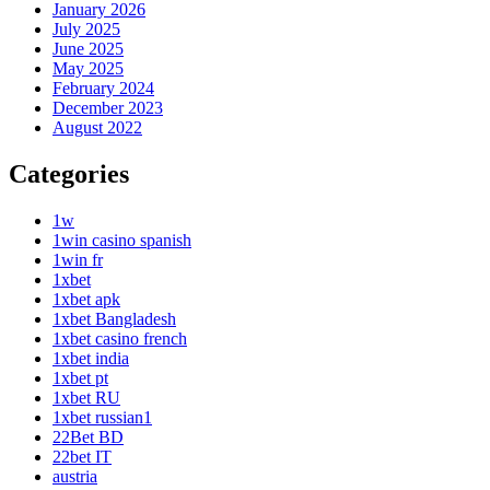
January 2026
July 2025
June 2025
May 2025
February 2024
December 2023
August 2022
Categories
1w
1win casino spanish
1win fr
1xbet
1xbet apk
1xbet Bangladesh
1xbet casino french
1xbet india
1xbet pt
1xbet RU
1xbet russian1
22Bet BD
22bet IT
austria