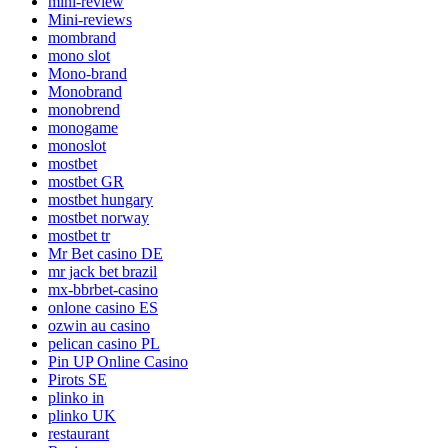
mini-review
Mini-reviews
mombrand
mono slot
Mono-brand
Monobrand
monobrend
monogame
monoslot
mostbet
mostbet GR
mostbet hungary
mostbet norway
mostbet tr
Mr Bet casino DE
mr jack bet brazil
mx-bbrbet-casino
onlone casino ES
ozwin au casino
pelican casino PL
Pin UP Online Casino
Pirots SE
plinko in
plinko UK
restaurant