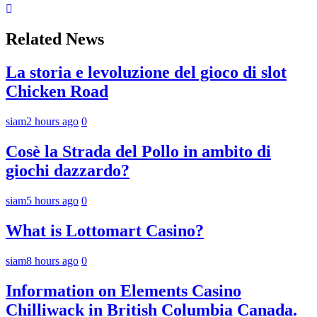
Related News
La storia e levoluzione del gioco di slot
Chicken Road
siam
2 hours ago
0
Cosè la Strada del Pollo in ambito di
giochi dazzardo?
siam
5 hours ago
0
What is Lottomart Casino?
siam
8 hours ago
0
Information on Elements Casino
Chilliwack in British Columbia Canada.