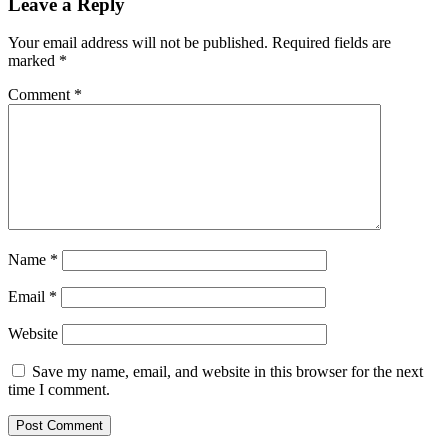
Leave a Reply
Your email address will not be published.
Required fields are
marked
*
Comment
*
Name
*
Email
*
Website
Save my name, email, and website in this browser for the next
time I comment.