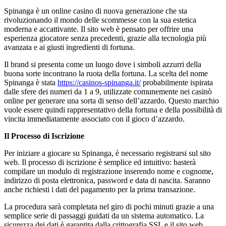
Spinanga è un online casino di nuova generazione che sta
rivoluzionando il mondo delle scommesse con la sua estetica
moderna e accattivante. Il sito web è pensato per offrire una
esperienza giocatore senza precedenti, grazie alla tecnologia più
avanzata e ai giusti ingredienti di fortuna.
Il brand si presenta come un luogo dove i simboli azzurri della
buona sorte incontrano la ruota della fortuna. La scelta del nome
Spinanga è stata
https://casinos-spinanga.it/
probabilmente ispirata
dalle sfere dei numeri da 1 a 9, utilizzate comunemente nei casinò
online per generare una sorta di senso dell’azzardo. Questo marchio
vuole essere quindi rappresentativo della fortuna e della possibilità di
vincita immediatamente associato con il gioco d’azzardo.
Il Processo di Iscrizione
Per iniziare a giocare su Spinanga, è necessario registrarsi sul sito
web. Il processo di iscrizione è semplice ed intuitivo: basterà
compilare un modulo di registrazione inserendo nome e cognome,
indirizzo di posta elettronica, password e data di nascita. Saranno
anche richiesti i dati del pagamento per la prima transazione.
La procedura sarà completata nel giro di pochi minuti grazie a una
semplice serie di passaggi guidati da un sistema automatico. La
sicurezza dei dati è garantita dalla crittografia SSL e il sito web