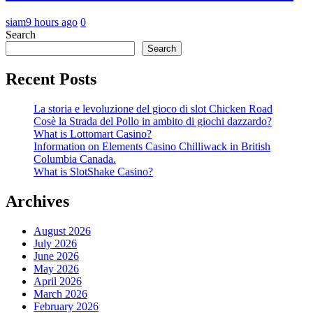
siam
9 hours ago
0
Search
Search
Recent Posts
La storia e levoluzione del gioco di slot Chicken Road
Cosè la Strada del Pollo in ambito di giochi dazzardo?
What is Lottomart Casino?
Information on Elements Casino Chilliwack in British
Columbia Canada.
What is SlotShake Casino?
Archives
August 2026
July 2026
June 2026
May 2026
April 2026
March 2026
February 2026