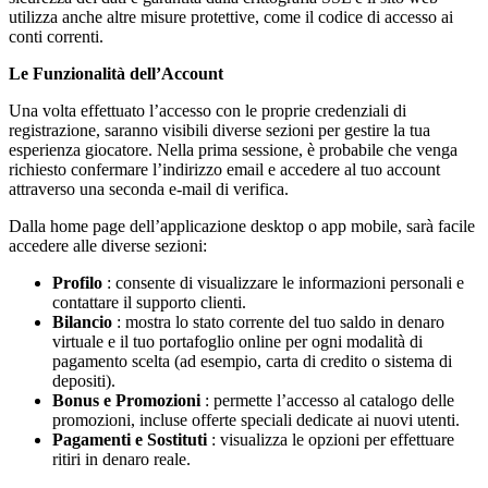
utilizza anche altre misure protettive, come il codice di accesso ai
conti correnti.
Le Funzionalità dell’Account
Una volta effettuato l’accesso con le proprie credenziali di
registrazione, saranno visibili diverse sezioni per gestire la tua
esperienza giocatore. Nella prima sessione, è probabile che venga
richiesto confermare l’indirizzo email e accedere al tuo account
attraverso una seconda e-mail di verifica.
Dalla home page dell’applicazione desktop o app mobile, sarà facile
accedere alle diverse sezioni:
Profilo
: consente di visualizzare le informazioni personali e
contattare il supporto clienti.
Bilancio
: mostra lo stato corrente del tuo saldo in denaro
virtuale e il tuo portafoglio online per ogni modalità di
pagamento scelta (ad esempio, carta di credito o sistema di
depositi).
Bonus e Promozioni
: permette l’accesso al catalogo delle
promozioni, incluse offerte speciali dedicate ai nuovi utenti.
Pagamenti e Sostituti
: visualizza le opzioni per effettuare
ritiri in denaro reale.