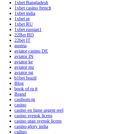
1xbet Bangladesh
1xbet casino french
1xbet india
1xbet pt
1xbet RU
1xbet russian1
22Bet BD
22bet IT
austria
aviator casino DE
aviator IN
aviator ke
aviator mz
aviator ng
b1bet brazil
Blog
book of ra it
Brand
casibom-tg
casino
casino en ligne argent reel
casino svensk licens
casino utan svensk licens
casino-glory india
csdino