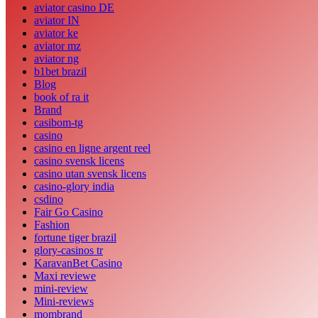
aviator casino DE
aviator IN
aviator ke
aviator mz
aviator ng
b1bet brazil
Blog
book of ra it
Brand
casibom-tg
casino
casino en ligne argent reel
casino svensk licens
casino utan svensk licens
casino-glory india
csdino
Fair Go Casino
Fashion
fortune tiger brazil
glory-casinos tr
KaravanBet Casino
Maxi reviewe
mini-review
Mini-reviews
mombrand