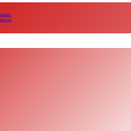
alités.
rdowej.
s