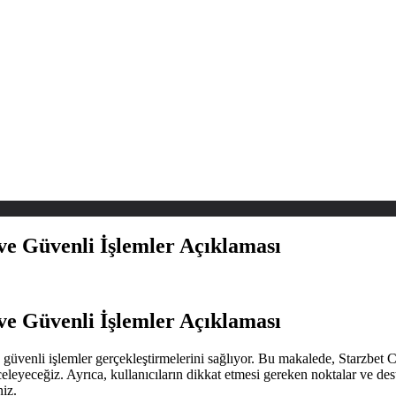
ve Güvenli İşlemler Açıklaması
ve Güvenli İşlemler Açıklaması
ve güvenli işlemler gerçekleştirmelerini sağlıyor. Bu makalede, Starzb
nceleyeceğiz. Ayrıca, kullanıcıların dikkat etmesi gereken noktalar ve des
niz.