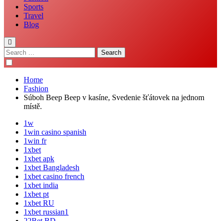
Sports
Travel
Blog
Search
for:
Home
Fashion
Súboh Beep Beep v kasíne, Svedenie šťátovek na jednom
místě.
1w
1win casino spanish
1win fr
1xbet
1xbet apk
1xbet Bangladesh
1xbet casino french
1xbet india
1xbet pt
1xbet RU
1xbet russian1
22Bet BD