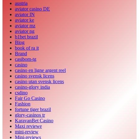
austria
aviator casino DE
aviator IN
aviator ke
aviator mz
aviator ng
b1bet brazil
Blog
book of ra it
Brand
casibom-tg
casino
casino en ligne argent reel
casino svensk licens
casino utan svensk licens
casino-glory india
csdino
Fair Go Casino
Fashion
fortune tiger brazil
glory-casinos tr
KaravanBet Casino
Maxi reviewe
mini-review
Mini-reviews