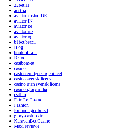
22bet IT
austria
aviator casino DE
aviator IN
aviator ke
aviator mz
aviator ng
b1bet brazil
Blog
book of ra it
Brand
casibom-tg
casino
casino en ligne argent reel
casino svensk licens
casino utan svensk licens
casino-glory india
csdino
Fair Go Casino
Fashion
fortune tiger brazil
glory-casinos tr
KaravanBet Casino
Maxi reviewe