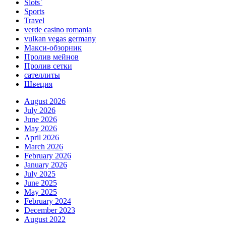
Slots`
Sports
Travel
verde casino romania
vulkan vegas germany
Макси-обзорник
Пролив мейнов
Пролив сетки
сателлиты
Швеция
August 2026
July 2026
June 2026
May 2026
April 2026
March 2026
February 2026
January 2026
July 2025
June 2025
May 2025
February 2024
December 2023
August 2022