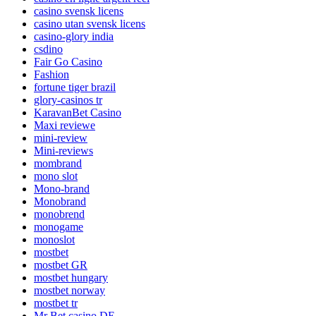
casino svensk licens
casino utan svensk licens
casino-glory india
csdino
Fair Go Casino
Fashion
fortune tiger brazil
glory-casinos tr
KaravanBet Casino
Maxi reviewe
mini-review
Mini-reviews
mombrand
mono slot
Mono-brand
Monobrand
monobrend
monogame
monoslot
mostbet
mostbet GR
mostbet hungary
mostbet norway
mostbet tr
Mr Bet casino DE