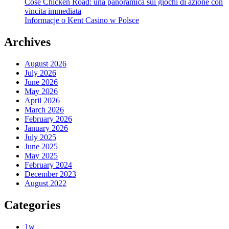
Cosè Chicken Road: una panoramica sui giochi di azione con
vincita immediata
Informacje o Kent Casino w Polsce
Archives
August 2026
July 2026
June 2026
May 2026
April 2026
March 2026
February 2026
January 2026
July 2025
June 2025
May 2025
February 2024
December 2023
August 2022
Categories
1w