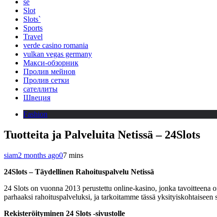
se
Slot
Slots`
Sports
Travel
verde casino romania
vulkan vegas germany
Макси-обзорник
Пролив мейнов
Пролив сетки
сателлиты
Швеция
Fashion
Tuotteita ja Palveluita Netissä – 24Slots
siam
2 months ago
0
7 mins
24Slots – Täydellinen Rahoituspalvelu Netissä
24 Slots on vuonna 2013 perustettu online-kasino, jonka tavoitteena o
parhaaksi rahoituspalveluksi, ja tarkoitamme tässä yksityiskohtaiseen 
Rekisteröityminen 24 Slots -sivustolle