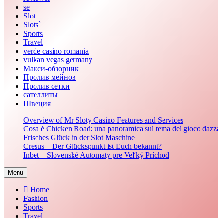
se
Slot
Slots`
Sports
Travel
verde casino romania
vulkan vegas germany
Макси-обзорник
Пролив мейнов
Пролив сетки
сателлиты
Швеция
Overview of Mr Sloty Casino Features and Services
Cosa è Chicken Road: una panoramica sul tema del gioco dazz
Frisches Glück in der Slot Maschine
Cresus – Der Glückspunkt ist Euch bekannt?
Inbet – Slovenské Automaty pre Veľký Príchod
Menu
Home
Fashion
Sports
Travel