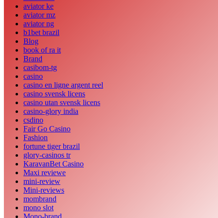
aviator ke
aviator mz
aviator ng
b1bet brazil
Blog
book of ra it
Brand
casibom-tg
casino
casino en ligne argent reel
casino svensk licens
casino utan svensk licens
casino-glory india
csdino
Fair Go Casino
Fashion
fortune tiger brazil
glory-casinos tr
KaravanBet Casino
Maxi reviewe
mini-review
Mini-reviews
mombrand
mono slot
Mono-brand