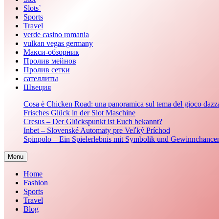
Slots`
Sports
Travel
verde casino romania
vulkan vegas germany
Макси-обзорник
Пролив мейнов
Пролив сетки
сателлиты
Швеция
Cosa è Chicken Road: una panoramica sul tema del gioco dazz
Frisches Glück in der Slot Maschine
Cresus – Der Glückspunkt ist Euch bekannt?
Inbet – Slovenské Automaty pre Veľký Príchod
Spinpolo – Ein Spielerlebnis mit Symbolik und Gewinnchance
Menu
Home
Fashion
Sports
Travel
Blog