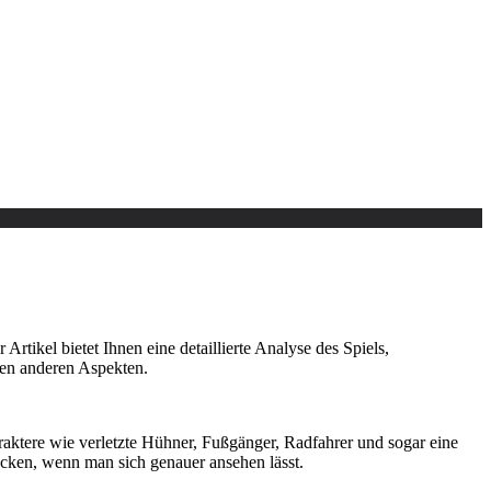
tikel bietet Ihnen eine detaillierte Analyse des Spiels,
len anderen Aspekten.
raktere wie verletzte Hühner, Fußgänger, Radfahrer und sogar eine
ecken, wenn man sich genauer ansehen lässt.