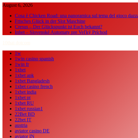
Skip
August 6, 2026
to
Cosa è Chicken Road: una panoramica sul tema del gioco dazz
content
Frisches Glück in der Slot Maschine
Cresus – Der Glückspunkt ist Euch bekannt?
Inbet – Slovenské Automaty pre Veľký Príchod
10thai dotcom
1w
1win casino spanish
1win fr
1xbet
1xbet apk
1xbet Bangladesh
1xbet casino french
1xbet india
1xbet pt
1xbet RU
1xbet russian1
22Bet BD
22bet IT
austria
aviator casino DE
aviator IN