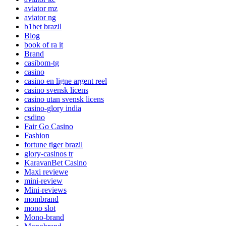
aviator mz
aviator ng
b1bet brazil
Blog
book of ra it
Brand
casibom-tg
casino
casino en ligne argent reel
casino svensk licens
casino utan svensk licens
casino-glory india
csdino
Fair Go Casino
Fashion
fortune tiger brazil
glory-casinos tr
KaravanBet Casino
Maxi reviewe
mini-review
Mini-reviews
mombrand
mono slot
Mono-brand