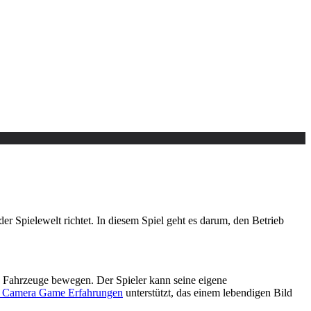
r Spielewelt richtet. In diesem Spiel geht es darum, den Betrieb
ene Fahrzeuge bewegen. Der Spieler kann seine eigene
c Camera Game Erfahrungen
unterstützt, das einem lebendigen Bild