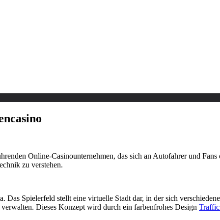
encasino
ührenden Online-Casinounternehmen, das sich an Autofahrer und Fans de
chnik zu verstehen.
 Das Spielerfeld stellt eine virtuelle Stadt dar, in der sich verschied
 verwalten. Dieses Konzept wird durch ein farbenfrohes Design
Traffi