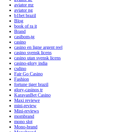
aviator mz
aviator ng
b1bet brazil
Blog
book of ra it
Brand
casibom-tg
casino
casino en ligne argent reel
casino svensk licens
casino utan svensk licens
casino-glory india
csdino
Fair Go Casino
Fashion
fortune tiger brazil
glory-casinos tr
KaravanBet Casino
Maxi reviewe
mini-review
Mini-reviews
mombrand
mono slot
Mono-brand