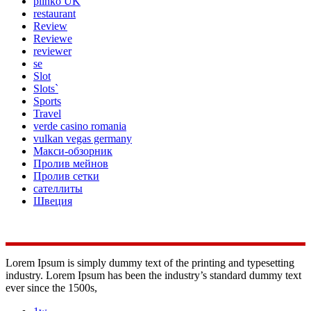
plinko UK
restaurant
Review
Reviewe
reviewer
se
Slot
Slots`
Sports
Travel
verde casino romania
vulkan vegas germany
Макси-обзорник
Пролив мейнов
Пролив сетки
сателлиты
Швеция
Lorem Ipsum is simply dummy text of the printing and typesetting
industry. Lorem Ipsum has been the industry’s standard dummy text
ever since the 1500s,