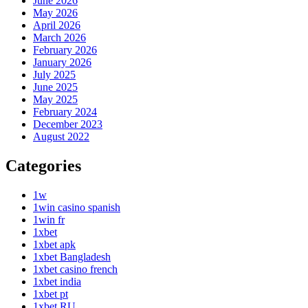
June 2026
May 2026
April 2026
March 2026
February 2026
January 2026
July 2025
June 2025
May 2025
February 2024
December 2023
August 2022
Categories
1w
1win casino spanish
1win fr
1xbet
1xbet apk
1xbet Bangladesh
1xbet casino french
1xbet india
1xbet pt
1xbet RU