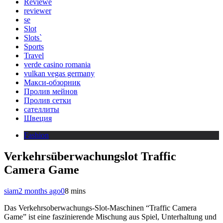
Reviewe
reviewer
se
Slot
Slots`
Sports
Travel
verde casino romania
vulkan vegas germany
Макси-обзорник
Пролив мейнов
Пролив сетки
сателлиты
Швеция
Fashion
Verkehrsüberwachungslot Traffic
Camera Game
siam
2 months ago
0
8 mins
Das Verkehrsoberwachungs-Slot-Maschinen “Traffic Camera
Game” ist eine faszinierende Mischung aus Spiel, Unterhaltung und