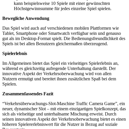
kann beispielsweise 10 Spiele mit einer gewünschten
Höchstgewinnsumme für jedes einzelne Spiel spielen.
Bewegliche Anwendung
Das Spiel wird auch auf verschiedenen mobilen Plattformen wie
Tablet, Smartphone oder Smartwatch verfügbar sein und genauso
gut als im Desktop-Format spielt. Die Bedienungsfreundlichkeit des
Spiels ist bei allen Benutzern gleichermaßen überzeugend.
Spielerlebnis
Im Allgemeinen bietet das Spiel ein vielseitiges Spielerlebnis an,
während es gleichzeitig aufregende Unterhaltung darstellt. Der
innovative Aspekt der Verkehrsoberwachung wird von allen
Nutzern ermutigt und bereitet ihnen zusätzlichen Spaß bei dem
Spielen.
Zusammenfassendes Fazit
“Verkehrsüberwachungs-Slot-Maschine Traffic Camera Game”, ein
neuer, dynamischer Slot – mit einem einzigartigen Spielkonzept, das
sich als vielseitige und unterhaltsame Mischung erweist. Durch
seinen innovativen Aspekt der Verkehrsoberwachung bietet es einen
höheren Spielererlebniswert für die Nutzer in Bezug auf soziale