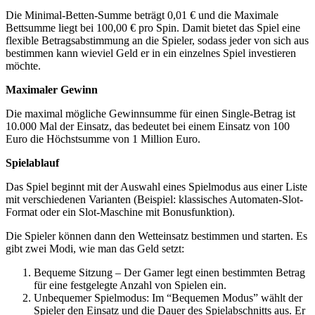
Die Minimal-Betten-Summe beträgt 0,01 € und die Maximale
Bettsumme liegt bei 100,00 € pro Spin. Damit bietet das Spiel eine
flexible Betragsabstimmung an die Spieler, sodass jeder von sich aus
bestimmen kann wieviel Geld er in ein einzelnes Spiel investieren
möchte.
Maximaler Gewinn
Die maximal mögliche Gewinnsumme für einen Single-Betrag ist
10.000 Mal der Einsatz, das bedeutet bei einem Einsatz von 100
Euro die Höchstsumme von 1 Million Euro.
Spielablauf
Das Spiel beginnt mit der Auswahl eines Spielmodus aus einer Liste
mit verschiedenen Varianten (Beispiel: klassisches Automaten-Slot-
Format oder ein Slot-Maschine mit Bonusfunktion).
Die Spieler können dann den Wetteinsatz bestimmen und starten. Es
gibt zwei Modi, wie man das Geld setzt:
Bequeme Sitzung – Der Gamer legt einen bestimmten Betrag
für eine festgelegte Anzahl von Spielen ein.
Unbequemer Spielmodus: Im “Bequemen Modus” wählt der
Spieler den Einsatz und die Dauer des Spielabschnitts aus. Er