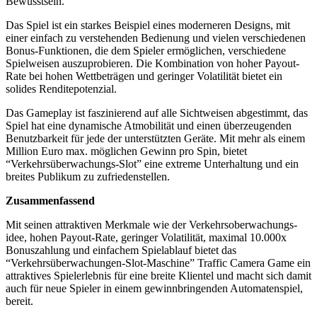
Bewusstsein.
Das Spiel ist ein starkes Beispiel eines moderneren Designs, mit
einer einfach zu verstehenden Bedienung und vielen verschiedenen
Bonus-Funktionen, die dem Spieler ermöglichen, verschiedene
Spielweisen auszuprobieren. Die Kombination von hoher Payout-
Rate bei hohen Wettbeträgen und geringer Volatilität bietet ein
solides Renditepotenzial.
Das Gameplay ist faszinierend auf alle Sichtweisen abgestimmt, das
Spiel hat eine dynamische Atmobilität und einen überzeugenden
Benutzbarkeit für jede der unterstützten Geräte. Mit mehr als einem
Million Euro max. möglichen Gewinn pro Spin, bietet
“Verkehrsüberwachungs-Slot” eine extreme Unterhaltung und ein
breites Publikum zu zufriedenstellen.
Zusammenfassend
Mit seinen attraktiven Merkmale wie der Verkehrsoberwachungs-
idee, hohen Payout-Rate, geringer Volatilität, maximal 10.000x
Bonuszahlung und einfachem Spielablauf bietet das
“Verkehrsüberwachungen-Slot-Maschine” Traffic Camera Game ein
attraktives Spielerlebnis für eine breite Klientel und macht sich damit
auch für neue Spieler in einem gewinnbringenden Automatenspiel,
bereit.