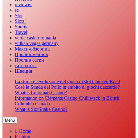
reviewer
se
Slot
Slots`
Sports
Travel
verde casino romania
vulkan vegas germany
Макси-обзорник
Пролив мейнов
Пролив сетки
сателлиты
Швеция
La storia e levoluzione del gioco di slot Chicken Road
Cosè la Strada del Pollo in ambito di giochi dazzardo?
What is Lottomart Casino?
Information on Elements Casino Chilliwack in British
Columbia Canada.
What is SlotShake Casino?
Menu
Home
Fashion