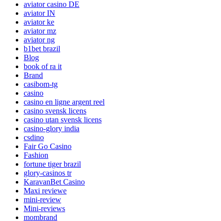
aviator casino DE
aviator IN
aviator ke
aviator mz
aviator ng
b1bet brazil
Blog
book of ra it
Brand
casibom-tg
casino
casino en ligne argent reel
casino svensk licens
casino utan svensk licens
casino-glory india
csdino
Fair Go Casino
Fashion
fortune tiger brazil
glory-casinos tr
KaravanBet Casino
Maxi reviewe
mini-review
Mini-reviews
mombrand