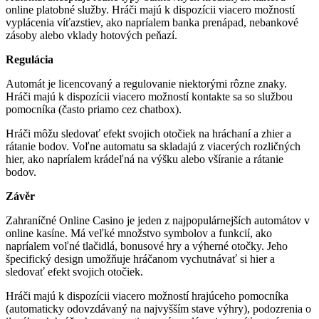
online platobné služby. Hráči majú k dispozícii viacero možností
vyplácenia víťazstiev, ako napríalem banka prenápad, nebankové
zásoby alebo vklady hotových peňazí.
Regulácia
Automát je licencovaný a regulovanie niektorými rôzne znaky.
Hráči majú k dispozícii viacero možností kontakte sa so službou
pomocníka (často priamo cez chatbox).
Hráči môžu sledovať efekt svojich otočiek na hráchaní a zhier a
rátanie bodov. Voľne automatu sa skladajú z viacerých rozličných
hier, ako napríalem krádeľná na výšku alebo všíranie a rátanie
bodov.
Závěr
Zahraníčné Online Casino je jeden z najpopulárnejších automátov v
online kasíne. Má veľké množstvo symbolov a funkcií, ako
napríalem voľné tlačidlá, bonusové hry a výherné otočky. Jeho
špecifický design umožňuje hráčanom vychutnávať si hier a
sledovať efekt svojich otočiek.
Hráči majú k dispozícii viacero možností hrajúceho pomocníka
(automaticky odovzdávaný na najvyšším stave výhry), podozrenia o