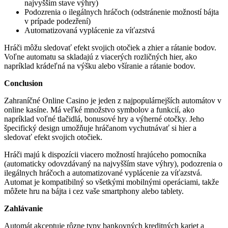
najvyšším stave výhry)
Podozrenia o ilegálnych hráčoch (odstránenie možností bájta
v prípade podezření)
Automatizovaná vyplácenie za víťazstvá
Hráči môžu sledovať efekt svojich otočiek a zhier a rátanie bodov.
Voľne automatu sa skladajú z viacerých rozličných hier, ako
napríklad krádeľná na výšku alebo všíranie a rátanie bodov.
Conclusion
Zahraníčné Online Casino je jeden z najpopulárnejších automátov v
online kasíne. Má veľké množstvo symbolov a funkcií, ako
napríklad voľné tlačidlá, bonusové hry a výherné otočky. Jeho
špecifický design umožňuje hráčanom vychutnávať si hier a
sledovať efekt svojich otočiek.
Hráči majú k dispozícii viacero možností hrajúceho pomocníka
(automaticky odovzdávaný na najvyšším stave výhry), podozrenia o
ilegálnych hráčoch a automatizované vyplácenie za víťazstvá.
Automat je kompatibilný so všetkými mobilnými operáciami, takže
môžete hru na bájta i cez vaše smartphony alebo tablety.
Zahlávanie
Automát akceptuje rôzne typy bankovných kreditných kariet a