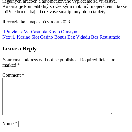
ilegálnych hráčoch a automatizované vyplácenie za víťazstvá.
Automat je kompatibilný so všetkými mobilnými operáciami, takže
môžete hru na bájta i cez vaše smartphony alebo tablety.
Recenzie bola napísaná v roku 2023.
Post
Previous:
Vd Casınota Kayıp Olmayın
Next:
Kazino Slot Casino Bonus Bez Vkladu Bez Registrácie
navigation
Leave a Reply
Your email address will not be published.
Required fields are
marked
*
Comment
*
Name
*