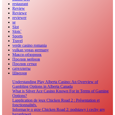
restaurant
Review
Reviewe
reviewer
se
Slot
Slots`
Sports
Travel
verde casino romania
vulkan vegas germany
Макси-обзорник
Пролив мейнов
Пролив сетки
сателлиты
Швеция
Understanding Play Alberta Casino: An Overview of
Gambling Options in Alberta Canada
What is Silver Ace Casino Known For in Terms of Gaming
Options?
Lapplication de jeux Chicken Road 2 : Présentation et
fonctionnalités.
Informacje o grze Chicken Road 2: podstawy i cechy gry
hazardowej.