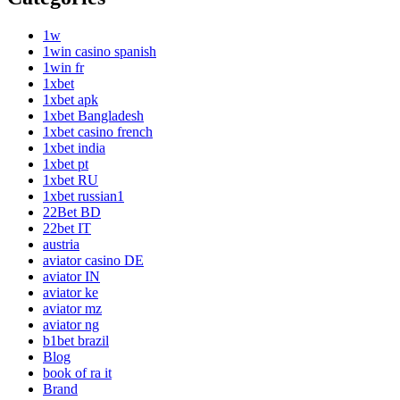
1w
1win casino spanish
1win fr
1xbet
1xbet apk
1xbet Bangladesh
1xbet casino french
1xbet india
1xbet pt
1xbet RU
1xbet russian1
22Bet BD
22bet IT
austria
aviator casino DE
aviator IN
aviator ke
aviator mz
aviator ng
b1bet brazil
Blog
book of ra it
Brand