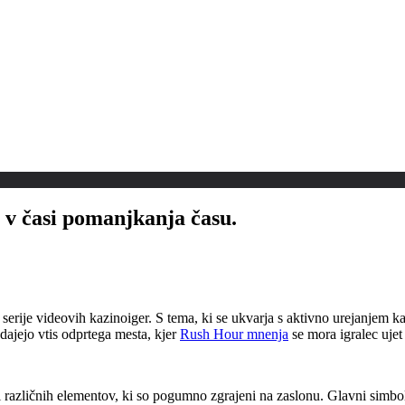
e v časi pomanjkanja času.
je videovih kazinoiger. S tema, ki se ukvarja s aktivno urejanjem kame
dajejo vtis odprtega mesta, kjer
Rush Hour mnenja
se mora igralec ujet
zličnih elementov, ki so pogumno zgrajeni na zaslonu. Glavni simbol 