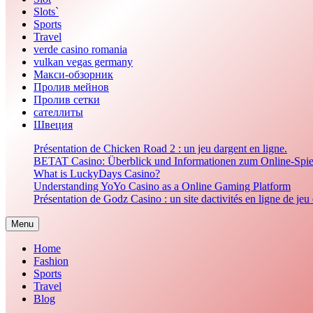
Slots`
Sports
Travel
verde casino romania
vulkan vegas germany
Макси-обзорник
Пролив мейнов
Пролив сетки
сателлиты
Швеция
Présentation de Chicken Road 2 : un jeu dargent en ligne.
BETAT Casino: Überblick und Informationen zum Online-Spie
What is LuckyDays Casino?
Understanding YoYo Casino as a Online Gaming Platform
Présentation de Godz Casino : un site dactivités en ligne de jeu 
Menu
Home
Fashion
Sports
Travel
Blog