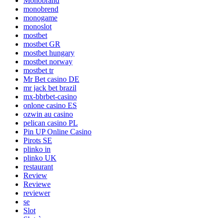
Monobrand
monobrend
monogame
monoslot
mostbet
mostbet GR
mostbet hungary
mostbet norway
mostbet tr
Mr Bet casino DE
mr jack bet brazil
mx-bbrbet-casino
onlone casino ES
ozwin au casino
pelican casino PL
Pin UP Online Casino
Pirots SE
plinko in
plinko UK
restaurant
Review
Reviewe
reviewer
se
Slot