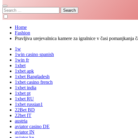
Search
for:
Home
Fashion
Pravljiva urejevalnica kamere za igralnice v časi pomanjkanja č
1w
1win casino spanish
1win fr
1xbet
1xbet apk
1xbet Bangladesh
1xbet casino french
1xbet india
1xbet pt
1xbet RU
1xbet russian1
22Bet BD
22bet IT
austria
aviator casino DE
aviator IN
aviator ke