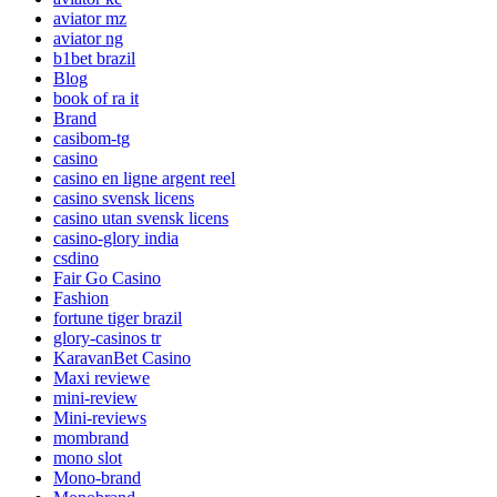
aviator mz
aviator ng
b1bet brazil
Blog
book of ra it
Brand
casibom-tg
casino
casino en ligne argent reel
casino svensk licens
casino utan svensk licens
casino-glory india
csdino
Fair Go Casino
Fashion
fortune tiger brazil
glory-casinos tr
KaravanBet Casino
Maxi reviewe
mini-review
Mini-reviews
mombrand
mono slot
Mono-brand