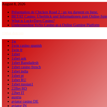
Skip
August 8, 2026
to
Présentation de Chicken Road 2 : un jeu dargent en ligne.
content
BETAT Casino: Überblick und Informationen zum Online-Spie
What is LuckyDays Casino?
Understanding YoYo Casino as a Online Gaming Platform
10thai dotcom
1w
1win casino spanish
1win fr
1xbet
1xbet apk
1xbet Bangladesh
1xbet casino french
1xbet india
1xbet pt
1xbet RU
1xbet russian1
22Bet BD
22bet IT
austria
aviator casino DE
aviator IN