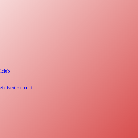
lclub
et divertissement.